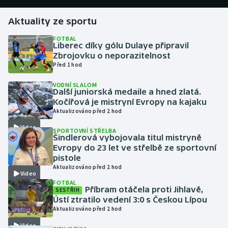
Aktuality ze sportu
Gymnastika
FOTBAL
Liberec díky gólu Dulaye připravil
Házená
Zbrojovku o neporazitelnost
Před 1 hod
Jezdectví
VODNÍ SLALOM
Další juniorská medaile a hned zlatá.
Judo
Kočířová je mistryní Evropy na kajaku
Aktualizováno před 2 hod
Krasobruslení
Video
SPORTOVNÍ STŘELBA
Šindlerová vybojovala titul mistryně
Lezení
Evropy do 23 let ve střelbě ze sportovní
pistole
Aktualizováno před 2 hod
Lyže a snowboard
Video
FOTBAL
Příbram otáčela proti Jihlavě,
SESTŘIH
Moderní pětiboj
Ústí ztratilo vedení 3:0 s Českou Lípou
Aktualizováno před 2 hod
Motorsport
Video