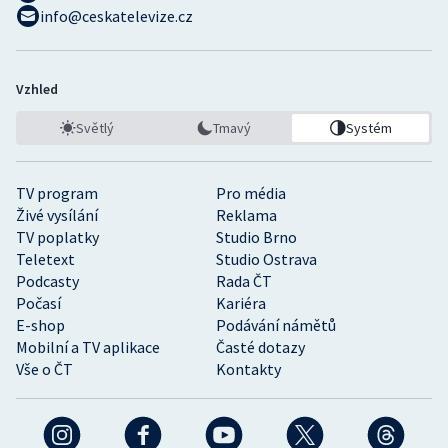
info@ceskatelevize.cz
Vzhled
Světlý
Tmavý
Systém
TV program
Pro média
Živé vysílání
Reklama
TV poplatky
Studio Brno
Teletext
Studio Ostrava
Podcasty
Rada ČT
Počasí
Kariéra
E-shop
Podávání námětů
Mobilní a TV aplikace
Časté dotazy
Vše o ČT
Kontakty