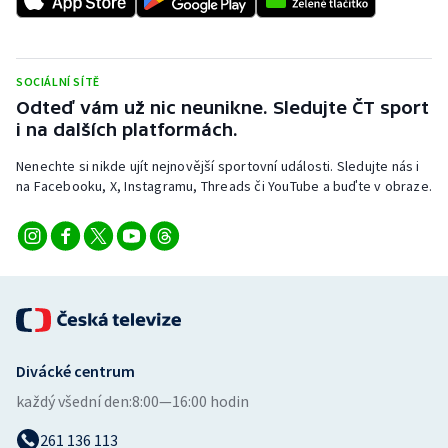
Stolní tenis
Triatlon
SOCIÁLNÍ SÍTĚ
Odteď vám už nic neunikne. Sledujte ČT sport
Veslování
i na dalších platformách.
Vodní slalom
Nenechte si nikde ujít nejnovější sportovní události. Sledujte nás i
na Facebooku, X, Instagramu, Threads či YouTube a buďte v obraze.
Volejbal
Ostatní
Divácké centrum
každý všední den:
8:00—16:00 hodin
261 136 113