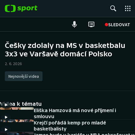
POPULÁRNÍ
SLEDOVAT
Fotbal
Češky zdolaly na MS v basketbalu
3x3 ve Varšavě domácí Polsko
Hokej
2. 6. 2026
Tenis
Nejnovější videa
Atletika
Cyklistika
Videa k tématu
DALŠÍ SPORTY
Eliška Hamzová má nové příjmení i
smlouvu
Krejčí pořádá kemp pro mladé
Americký fotbal
NEPŘEHLÉDNĚTE
basketbalisty