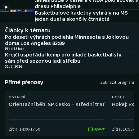
James bude v kariéře v NBA pokračovat v
Baseball a softbal
Soutěže
dresu Philadelphie
Basketbalové kadetky vyhrály na MS
Basketbal
Historické návraty
jeden duel a skončily čtrnácté
Články k tématu
Biatlon
Aplikace ČT sport
Po deseti výhrách podlehla Minnesota s Joklovou
doma Los Angeles 82:89
Boby a skeleton
AZ kvíz
Před 13 hod
Krejčí uspořádal kemp pro mladé basketbalisty,
sám před sezonou ladí střelbu
Box
31. 7. 2026
Curling
Přímé přenosy
Zobrazit program
Dostihy
OSTATNÍ
HOKEJ
Orientační běh: SP Česko – střední trať
Hokej: Exh
Florbal
Futsal
Zítra
,
14:00
-
17:50
Zítra
,
16:55
-
19
Golf