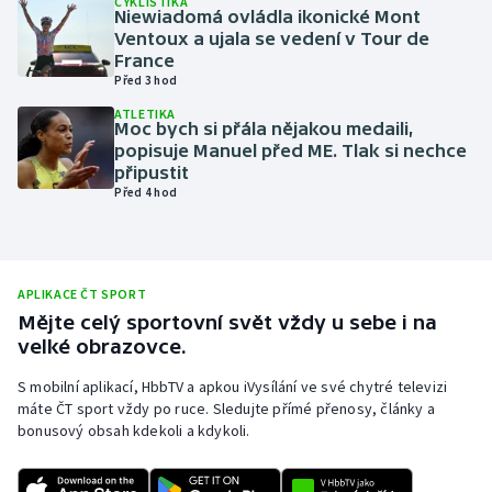
CYKLISTIKA
Niewiadomá ovládla ikonické Mont
Olympijské hry
Ventoux a ujala se vedení v Tour de
France
Před 3 hod
Parasport
ATLETIKA
Moc bych si přála nějakou medaili,
Plavání
popisuje Manuel před ME. Tlak si nechce
připustit
Plážový volejbal
Před 4 hod
Ragby
Rychlobruslení
APLIKACE ČT SPORT
Mějte celý sportovní svět vždy u sebe i na
velké obrazovce.
Rychlostní kanoistika
S mobilní aplikací, HbbTV a apkou iVysílání ve své chytré televizi
Short track
máte ČT sport vždy po ruce. Sledujte přímé přenosy, články a
bonusový obsah kdekoli a kdykoli.
Sportovní střelba