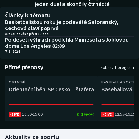
Baseball a softbal
Soutěže
jeden duel a skončily čtrnácté
Články k tématu
Basketbal
Historické návraty
Basketbalistou roku je podeváté Satoranský,
Čechová slaví poprvé
Biatlon
Aplikace ČT sport
Aktualizováno před 17 hod
Po deseti výhrách podlehla Minnesota s Joklovou
doma Los Angeles 82:89
Boby a skeleton
AZ kvíz
7. 8. 2026
Box
Přímé přenosy
Zobrazit program
Curling
OSTATNÍ
BASEBALL A SOFTBA
Orientační běh: SP Česko – štafeta
Baseballová ex
Dostihy
Florbal
10:50
-
15:00
12:55
-
16:15
ŽIVĚ
ŽIVĚ
Futsal
Aktuality ze sportu
Golf