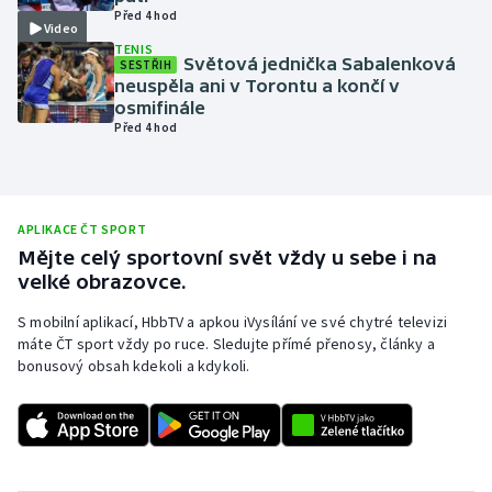
Před 4 hod
Video
Olympijské hry
TENIS
Světová jednička Sabalenková
SESTŘIH
Parasport
neuspěla ani v Torontu a končí v
osmifinále
Před 4 hod
Plavání
Plážový volejbal
APLIKACE ČT SPORT
Ragby
Mějte celý sportovní svět vždy u sebe i na
velké obrazovce.
Rychlobruslení
S mobilní aplikací, HbbTV a apkou iVysílání ve své chytré televizi
máte ČT sport vždy po ruce. Sledujte přímé přenosy, články a
Rychlostní kanoistika
bonusový obsah kdekoli a kdykoli.
Short track
Sportovní střelba