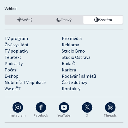
Vzhled
Světlý
Tmavý
Systém
TV program
Pro média
Živé vysílání
Reklama
TV poplatky
Studio Brno
Teletext
Studio Ostrava
Podcasty
Rada ČT
Počasí
Kariéra
E-shop
Podávání námětů
Mobilní a TV aplikace
Časté dotazy
Vše o ČT
Kontakty
Instagram
Facebook
YouTube
X
Threads