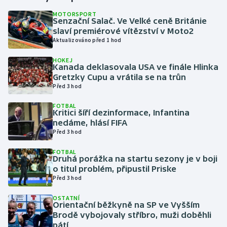
MOTORSPORT
Senzační Salač. Ve Velké ceně Británie
Gymnastika
slaví premiérové vítězství v Moto2
Aktualizováno před 1 hod
Házená
HOKEJ
Kanada deklasovala USA ve finále Hlinka
Jezdectví
Gretzky Cupu a vrátila se na trůn
Před 3 hod
Judo
FOTBAL
Kritici šíří dezinformace, Infantina
Krasobruslení
nedáme, hlásí FIFA
Před 3 hod
Lezení
FOTBAL
Druhá porážka na startu sezony je v boji
Lyže a snowboard
o titul problém, připustil Priske
Před 3 hod
Moderní pětiboj
OSTATNÍ
Orientační běžkyně na SP ve Vyšším
Brodě vybojovaly stříbro, muži doběhli
Motorsport
pátí