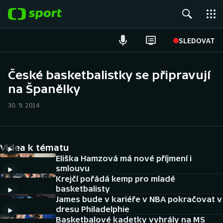
POPULÁRNÍ
SLEDOVAT
Fotbal
České basketbalistky se připravují
na Španělky
Hokej
30. 9. 2014
Tenis
Atletika
Videa k tématu
Cyklistika
Eliška Hamzová má nové příjmení i
smlouvu
Krejčí pořádá kemp pro mladé
DALŠÍ SPORTY
basketbalisty
James bude v kariéře v NBA pokračovat v
Americký fotbal
NEPŘEHLÉDNĚTE
dresu Philadelphie
Basketbalové kadetky vyhrály na MS