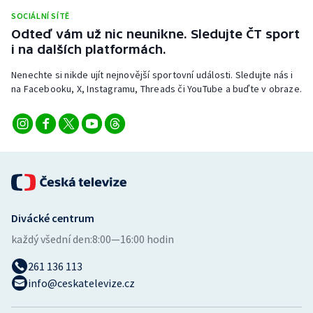
Stolní tenis
SOCIÁLNÍ SÍTĚ
Odteď vám už nic neunikne. Sledujte ČT sport
Triatlon
i na dalších platformách.
Nenechte si nikde ujít nejnovější sportovní události. Sledujte nás i
Veslování
na Facebooku, X, Instagramu, Threads či YouTube a buďte v obraze.
Vodní slalom
Volejbal
Ostatní
Divácké centrum
každý všední den:
8:00—16:00 hodin
261 136 113
info@ceskatelevize.cz