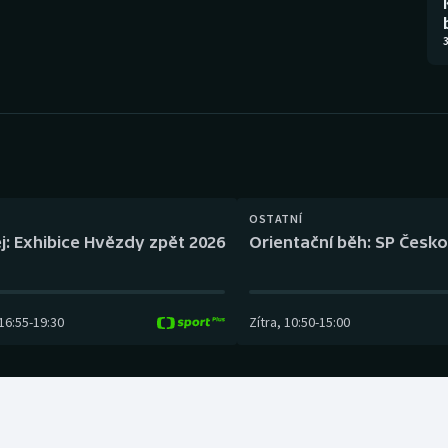
Moderní pětiboj
Triatlon
3
Motorsport
Veslování
Olympijské hry
Vodní slalom
Parasport
Volejbal
Plavání
Ostatní
OSTATNÍ
j: Exhibice Hvězdy zpět 2026
Orientační běh: SP Česko
Plážový volejbal
16:55
-
19:30
Zítra
,
10:50
-
15:00