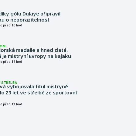
díky gólu Dulaye připravil
ku o neporazitelnost
o před 10 hod
LOM
niorská medaile a hned zlatá.
 je mistryní Evropy na kajaku
o před 12 hod
 STŘELBA
vá vybojovala titul mistryně
o 23 let ve střelbě ze sportovní
o před 13 hod