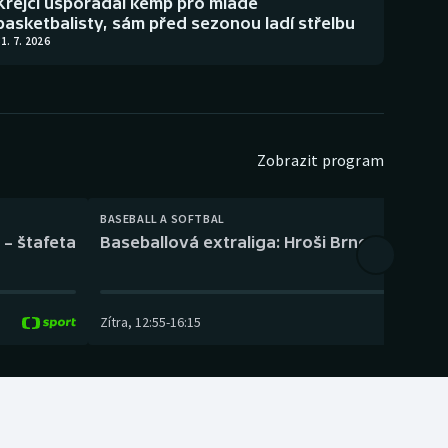
Krejčí uspořádal kemp pro mladé
basketbalisty, sám před sezonou ladí střelbu
1. 7. 2026
Zobrazit program
BASEBALL A SOFTBAL
 – štafeta
Baseballová extraliga: Hroši Brno – Eagles
Zítra
,
12:55
-
16:15