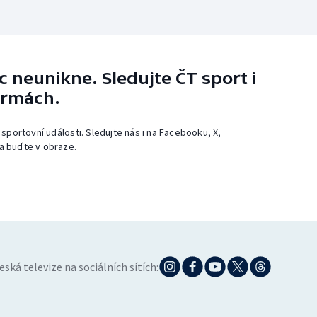
 neunikne. Sledujte ČT sport i
ormách.
 sportovní události. Sledujte nás i na Facebooku, X,
a buďte v obraze.
eská televize na sociálních sítích: