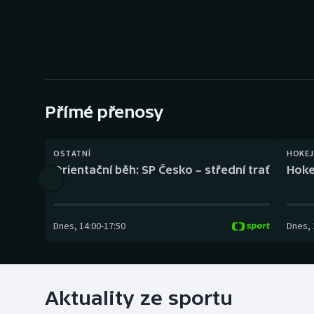
Curling
Dostihy
Florbal
Futsal
Přímé přenosy
Golf
OSTATNÍ
HOKEJ
Orientační běh: SP Česko – střední trať
Hoke
Gymnastika
Dnes
,
14:00
-
17:50
Dnes
,
Aktuality ze sportu