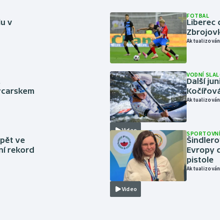
FOTBAL
lu v
Liberec 
Zbrojov
Aktualizován
VODNÍ SLA
.
Další ju
ýcarskem
Kočířová
Aktualizován
Video
SPORTOVNÍ
zpět ve
Šindlero
ní rekord
Evropy d
pistole
Aktualizován
Video