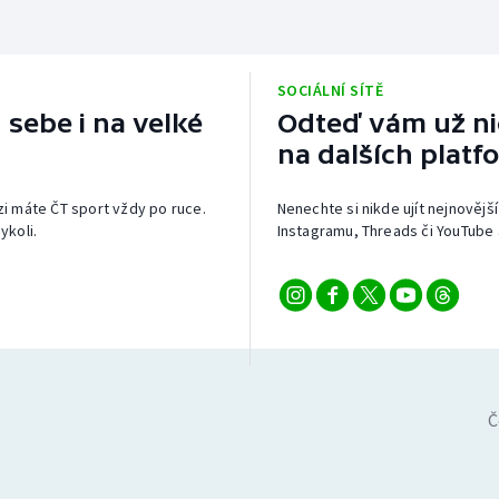
SOCIÁLNÍ SÍTĚ
 sebe i na velké
Odteď vám už nic
na dalších platf
izi máte ČT sport vždy po ruce.
Nenechte si nikde ujít nejnovější
ykoli.
Instagramu, Threads či YouTube 
Č