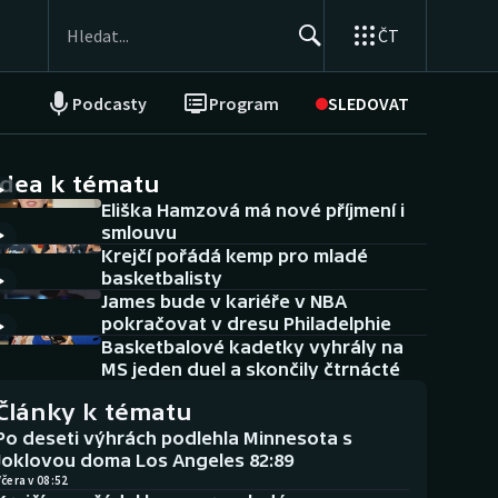
ČT
Podcasty
Program
SLEDOVAT
NEPŘEHLÉDNĚTE
Soutěže
idea k tématu
Eliška Hamzová má nové příjmení i
Historické návraty
smlouvu
Krejčí pořádá kemp pro mladé
Aplikace ČT sport
basketbalisty
James bude v kariéře v NBA
AZ kvíz
pokračovat v dresu Philadelphie
Basketbalové kadetky vyhrály na
MS jeden duel a skončily čtrnácté
Články k tématu
Po deseti výhrách podlehla Minnesota s
Joklovou doma Los Angeles 82:89
čera v 08:52