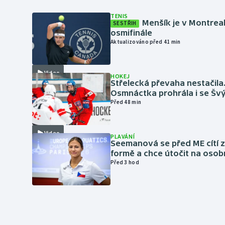
TENIS
Menšík je v Montrea
SESTŘIH
osmifinále
Aktualizováno před 41 min
Video
HOKEJ
Střelecká převaha nestačila
Osmnáctka prohrála i se Šv
Před 48 min
Video
PLAVÁNÍ
Seemanová se před ME cítí 
formě a chce útočit na osob
Před 3 hod