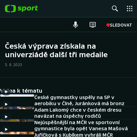
POPULÁRNÍ
SLEDOVAT
Fotbal
Česká výprava získala na
univerziádě další tři medaile
Hokej
5. 8. 2023
Tenis
Atletika
Videa k tématu
Cyklistika
České gymnastky uspěly na SP v
aerobiku v Číně, Juránková má bronz
Adam Lakomý chce v českém dresu
DALŠÍ SPORTY
navázat na úspěchy rodičů
Nejúspěšnější na MČR ve sportovní
Americký fotbal
NEPŘEHLÉDNĚTE
gymnastice byla opět Vanesa Mašová
Juříčková s Kubíkem vyhráli MČR