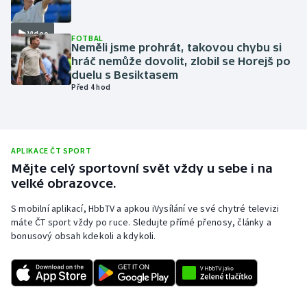
Olympijské hry
Video
FOTBAL
Neměli jsme prohrát, takovou chybu si
Parasport
hráč nemůže dovolit, zlobil se Horejš po
duelu s Besiktasem
Plavání
Před 4 hod
Plážový volejbal
Ragby
APLIKACE ČT SPORT
Mějte celý sportovní svět vždy u sebe i na
velké obrazovce.
Rychlobruslení
S mobilní aplikací, HbbTV a apkou iVysílání ve své chytré televizi
Rychlostní kanoistika
máte ČT sport vždy po ruce. Sledujte přímé přenosy, články a
bonusový obsah kdekoli a kdykoli.
Short track
Sportovní střelba