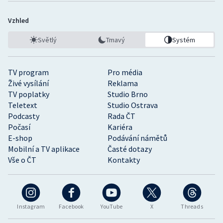
Vzhled
Světlý
Tmavý
Systém
TV program
Pro média
Živé vysílání
Reklama
TV poplatky
Studio Brno
Teletext
Studio Ostrava
Podcasty
Rada ČT
Počasí
Kariéra
E-shop
Podávání námětů
Mobilní a TV aplikace
Časté dotazy
Vše o ČT
Kontakty
Instagram
Facebook
YouTube
X
Threads