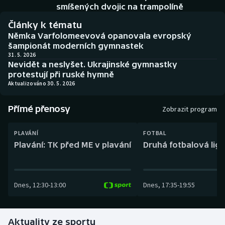
Baseball a softbal
Soutěže
smíšených dvojic na trampolíně
Články k tématu
Basketbal
Historické návraty
Němka Varfolomeevová opanovala evropský
šampionát moderních gymnastek
Biatlon
Aplikace ČT sport
31. 5. 2026
Nevidět a neslyšet. Ukrajinské gymnastky
protestují při ruské hymně
Boby a skeleton
AZ kvíz
Aktualizováno 30. 5. 2026
Box
Přímé přenosy
Zobrazit program
Curling
PLAVÁNÍ
FOTBAL
Plavání: TK před ME v plavání
Druhá fotbalová liga
Dostihy
Florbal
Dnes
,
12:30
-
13:00
Dnes
,
17:35
-
19:55
Futsal
Aktuality ze sportu
Golf