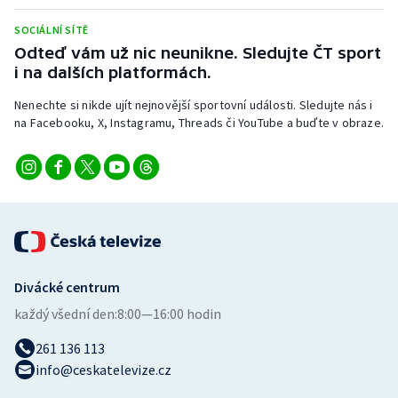
Stolní tenis
SOCIÁLNÍ SÍTĚ
Odteď vám už nic neunikne. Sledujte ČT sport
Triatlon
i na dalších platformách.
Veslování
Nenechte si nikde ujít nejnovější sportovní události. Sledujte nás i
na Facebooku, X, Instagramu, Threads či YouTube a buďte v obraze.
Vodní slalom
Volejbal
Ostatní
Divácké centrum
každý všední den:
8:00—16:00 hodin
261 136 113
info@ceskatelevize.cz