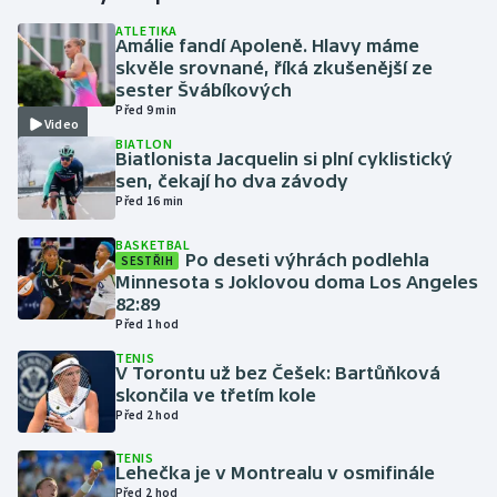
ATLETIKA
Amálie fandí Apoleně. Hlavy máme
Gymnastika
skvěle srovnané, říká zkušenější ze
sester Švábíkových
Házená
Před 9 min
Video
BIATLON
Jezdectví
Biatlonista Jacquelin si plní cyklistický
sen, čekají ho dva závody
Před 16 min
Judo
BASKETBAL
Po deseti výhrách podlehla
SESTŘIH
Krasobruslení
Minnesota s Joklovou doma Los Angeles
82:89
Lezení
Před 1 hod
TENIS
Lyže a snowboard
V Torontu už bez Češek: Bartůňková
skončila ve třetím kole
Před 2 hod
Moderní pětiboj
TENIS
Lehečka je v Montrealu v osmifinále
Motorsport
Před 2 hod