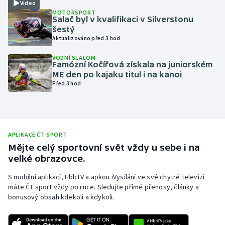
Video
MOTORSPORT
Olympijské hry
Salač byl v kvalifikaci v Silverstonu
šestý
Parasport
Aktualizováno před 3 hod
VODNÍ SLALOM
Plavání
Famózní Kočířová získala na juniorském
ME den po kajaku titul i na kanoi
Před 3 hod
Plážový volejbal
Ragby
Rychlobruslení
APLIKACE ČT SPORT
Mějte celý sportovní svět vždy u sebe i na
velké obrazovce.
Rychlostní kanoistika
S mobilní aplikací, HbbTV a apkou iVysílání ve své chytré televizi
Short track
máte ČT sport vždy po ruce. Sledujte přímé přenosy, články a
bonusový obsah kdekoli a kdykoli.
Sportovní střelba