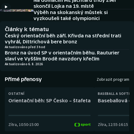
Na domácím ME jachtařů třídy 29er
Baseball a softbal
Soutěže
skončil Lojka na 19. místě
Výběh na skokanský můstek si
Basketbal
Historické návraty
vyzkoušeli také olympionici
Články k tématu
Biatlon
Aplikace ČT sport
Český orientační běh září. Křivda na střední trati
vyhrál, Dittrichová bere bronz
Boby a skeleton
AZ kvíz
Aktualizováno před 3 hod
Bronz na úvod SP v orientačním běhu. Rauturier
slaví ve Vyšším Brodě navzdory křečím
Box
Aktualizováno 6. 8. 2026
Curling
Přímé přenosy
Zobrazit program
Dostihy
OSTATNÍ
BASEBALL A SOFTBA
Orientační běh: SP Česko – štafeta
Baseballová ex
Florbal
Futsal
Zítra
,
10:50
-
15:00
Zítra
,
12:55
-
16:15
Golf