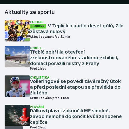
Aktuality ze sportu
Gymnastika
FOTBAL
V Teplicích padlo deset gólů, Zlín
SOUHRN
Házená
zůstává nulový
Aktualizováno před 51 min
Jezdectví
HOKEJ
Třebíč pokřtila otevření
Judo
zrekonstruovaného stadionu exhibicí,
domácí porazili mistry z Prahy
Krasobruslení
Před 1 hod
CYKLISTIKA
Volleringové se povedl závěrečný útok
Lezení
a před poslední etapou se převlékla do
žlutého
Lyže a snowboard
Aktualizováno před 1 hod
PLAVÁNÍ
Moderní pětiboj
Dálkoví plavci zakončili ME smolně,
závod nemohli dokončit kvůli zahozené
čepičce
Motorsport
Před 2 hod