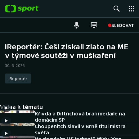
POPULÁRNÍ
SLEDOVAT
Fotbal
iReportér: Češi získali zlato na ME
v týmové soutěži v muškaření
Hokej
30. 6. 2026
Tenis
iReportér
Atletika
Cyklistika
Videa k tématu
DALŠÍ SPORTY
Křivda a Dittrichová brali medaile na
domácím SP
Choupenitch slavil v Brně titul mistra
Americký fotbal
NEPŘEHLÉDNĚTE
světa