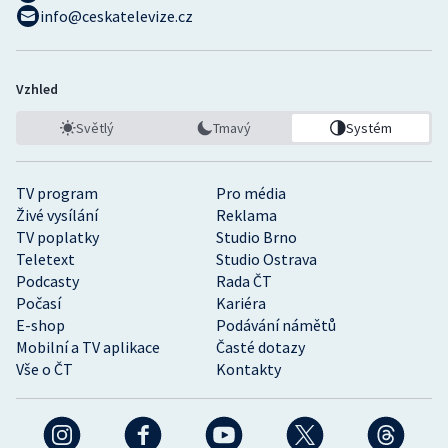
info@ceskatelevize.cz
Vzhled
Světlý
Tmavý
Systém
TV program
Pro média
Živé vysílání
Reklama
TV poplatky
Studio Brno
Teletext
Studio Ostrava
Podcasty
Rada ČT
Počasí
Kariéra
E-shop
Podávání námětů
Mobilní a TV aplikace
Časté dotazy
Vše o ČT
Kontakty