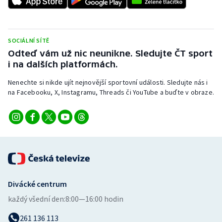
Stolní tenis
Triatlon
SOCIÁLNÍ SÍTĚ
Odteď vám už nic neunikne. Sledujte ČT sport
Veslování
i na dalších platformách.
Vodní slalom
Nenechte si nikde ujít nejnovější sportovní události. Sledujte nás i
na Facebooku, X, Instagramu, Threads či YouTube a buďte v obraze.
Volejbal
Ostatní
Divácké centrum
každý všední den:
8:00—16:00 hodin
261 136 113