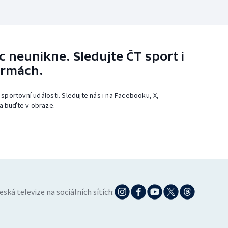
 neunikne. Sledujte ČT sport i
ormách.
 sportovní události. Sledujte nás i na Facebooku, X,
a buďte v obraze.
eská televize na sociálních sítích: