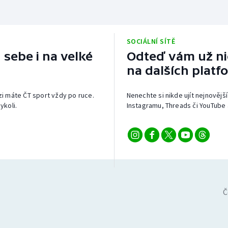
SOCIÁLNÍ SÍTĚ
 sebe i na velké
Odteď vám už nic
na dalších platf
izi máte ČT sport vždy po ruce.
Nenechte si nikde ujít nejnovější
ykoli.
Instagramu, Threads či YouTube 
Č