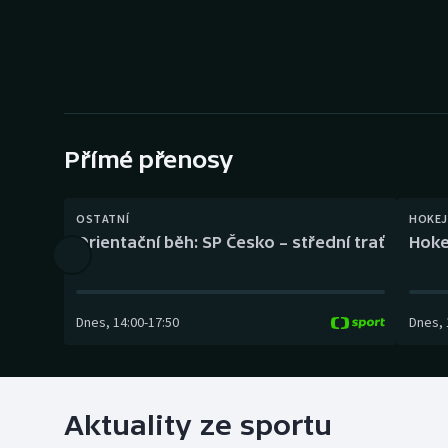
Curling
Dostihy
Florbal
Futsal
Přímé přenosy
Golf
OSTATNÍ
HOKEJ
Orientační běh: SP Česko – střední trať
Hoke
Gymnastika
Dnes
,
14:00
-
17:50
Dnes
,
Aktuality ze sportu