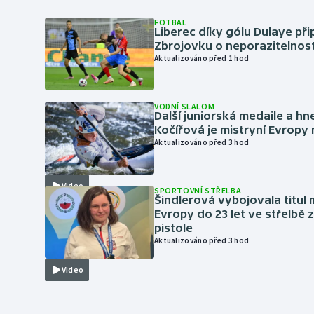
FOTBAL
Liberec díky gólu Dulaye přip
Zbrojovku o neporazitelnos
Aktualizováno před 1 hod
VODNÍ SLALOM
Další juniorská medaile a hn
Kočířová je mistryní Evropy
Aktualizováno před 3 hod
Video
SPORTOVNÍ STŘELBA
Šindlerová vybojovala titul 
Evropy do 23 let ve střelbě 
pistole
Aktualizováno před 3 hod
Video