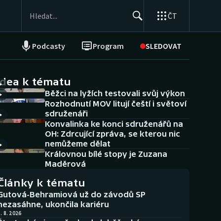
ČT
Podcasty
Program
SLEDOVAT
NEPŘEHLÉDNĚTE
Soutěže
idea k tématu
Běžci na lyžích testovali svůj výkon
Historické návraty
Rozhodnutí MOV litují čeští i světoví
sdruženáři
Aplikace ČT sport
Konvalinka ke konci sdruženářů na
OH: Zdrcující zpráva, se kterou nic
AZ kvíz
nemůžeme dělat
Královnou bílé stopy je Zuzana
Maděrová
Články k tématu
Gutová-Behramiová už do závodů SP
nezasáhne, ukončila kariéru
. 8. 2026