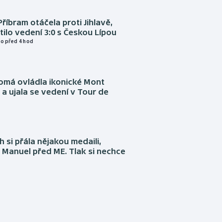
Příbram otáčela proti Jihlavě,
atilo vedení 3:0 s Českou Lípou
o před 4 hod
omá ovládla ikonické Mont
a ujala se vedení v Tour de
 si přála nějakou medaili,
 Manuel před ME. Tlak si nechce