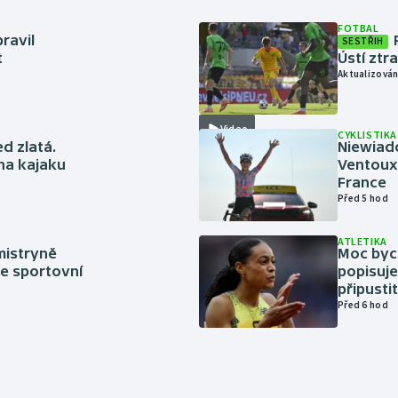
FOTBAL
ravil
SESTŘIH
t
Ústí ztr
Aktualizován
Video
CYKLISTIKA
ed zlatá.
Niewiad
 na kajaku
Ventoux 
France
Před 5 hod
ATLETIKA
mistryně
Moc bych
ze sportovní
popisuje
připustit
Před 6 hod