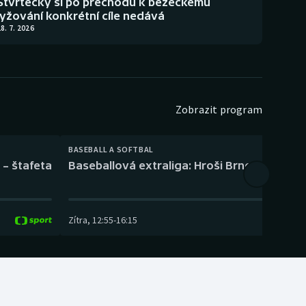
Štvrtecký si po přechodu k běžeckému
lyžování konkrétní cíle nedává
8. 7. 2026
Zobrazit program
BASEBALL A SOFTBAL
 – štafeta
Baseballová extraliga: Hroši Brno – Eagles
Zítra
,
12:55
-
16:15