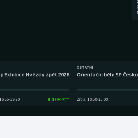
Moderní pětiboj
Triatlon
2
Motorsport
Veslování
Olympijské hry
Vodní slalom
Parasport
Volejbal
Plavání
Ostatní
OSTATNÍ
j: Exhibice Hvězdy zpět 2026
Orientační běh: SP Česko
Plážový volejbal
16:55
-
19:30
Zítra
,
10:50
-
15:00