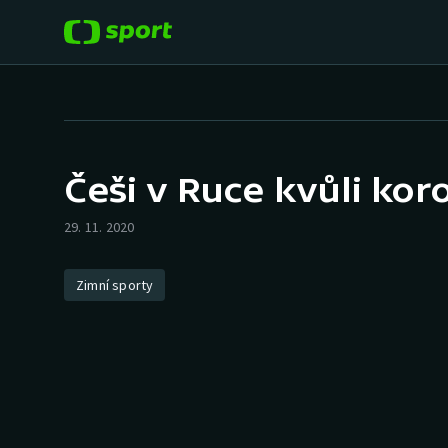
POPULÁRNÍ
DALŠÍ SPORTY
Fotbal
Americký fotbal
Češi v Ruce kvůli kor
Hokej
Baseball a softbal
29. 11. 2020
Tenis
Basketbal
Zimní sporty
Atletika
Biatlon
Cyklistika
Boby a skeleton
Box