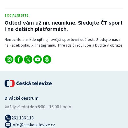
Stolní tenis
SOCIÁLNÍ SÍTĚ
Triatlon
Odteď vám už nic neunikne. Sledujte ČT sport
i na dalších platformách.
Veslování
Nenechte si nikde ujít nejnovější sportovní události. Sledujte nás i
Vodní slalom
na Facebooku, X, Instagramu, Threads či YouTube a buďte v obraze.
Volejbal
Ostatní
Divácké centrum
každý všední den:
8:00—16:00 hodin
261 136 113
info@ceskatelevize.cz