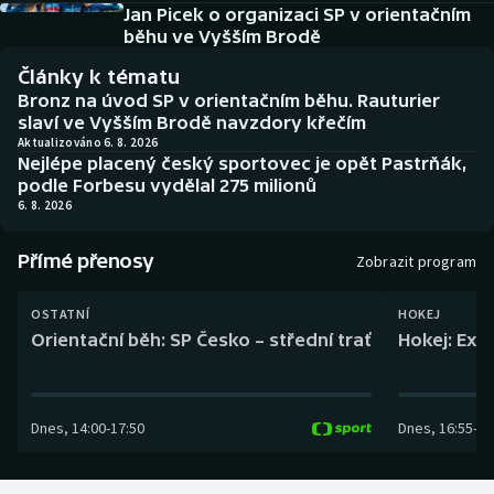
Baseball a softbal
Soutěže
Jan Picek o organizaci SP v orientačním
běhu ve Vyšším Brodě
Basketbal
Historické návraty
Články k tématu
Bronz na úvod SP v orientačním běhu. Rauturier
Biatlon
Aplikace ČT sport
slaví ve Vyšším Brodě navzdory křečím
Aktualizováno 6. 8. 2026
Nejlépe placený český sportovec je opět Pastrňák,
Boby a skeleton
AZ kvíz
podle Forbesu vydělal 275 milionů
6. 8. 2026
Box
Přímé přenosy
Zobrazit program
Curling
OSTATNÍ
HOKEJ
Dostihy
Orientační běh: SP Česko – střední trať
Hokej: Exh
Florbal
Dnes
,
14:00
-
17:50
Dnes
,
16:55
-
19
Futsal
Golf