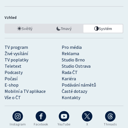
Vzhled
Světlý
Tmavý
Systém
TV program
Pro média
Živé vysílání
Reklama
TV poplatky
Studio Brno
Teletext
Studio Ostrava
Podcasty
Rada ČT
Počasí
Kariéra
E-shop
Podávání námětů
Mobilní a TV aplikace
Časté dotazy
Vše o ČT
Kontakty
Instagram
Facebook
YouTube
X
Threads