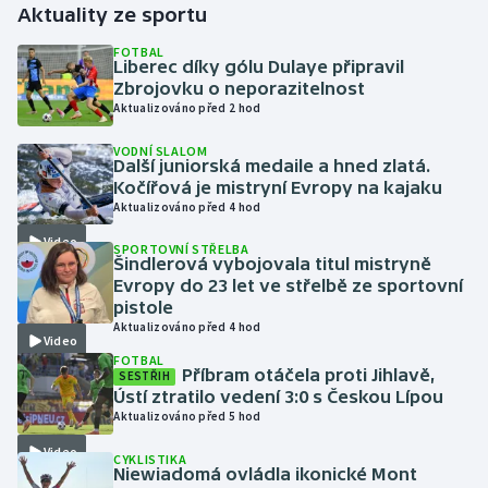
Aktuality ze sportu
Gymnastika
FOTBAL
Liberec díky gólu Dulaye připravil
Zbrojovku o neporazitelnost
Házená
Aktualizováno před 2 hod
VODNÍ SLALOM
Jezdectví
Další juniorská medaile a hned zlatá.
Kočířová je mistryní Evropy na kajaku
Judo
Aktualizováno před 4 hod
Video
SPORTOVNÍ STŘELBA
Krasobruslení
Šindlerová vybojovala titul mistryně
Evropy do 23 let ve střelbě ze sportovní
pistole
Lezení
Aktualizováno před 4 hod
Video
FOTBAL
Lyže a snowboard
Příbram otáčela proti Jihlavě,
SESTŘIH
Ústí ztratilo vedení 3:0 s Českou Lípou
Moderní pětiboj
Aktualizováno před 5 hod
Video
CYKLISTIKA
Motorsport
Niewiadomá ovládla ikonické Mont