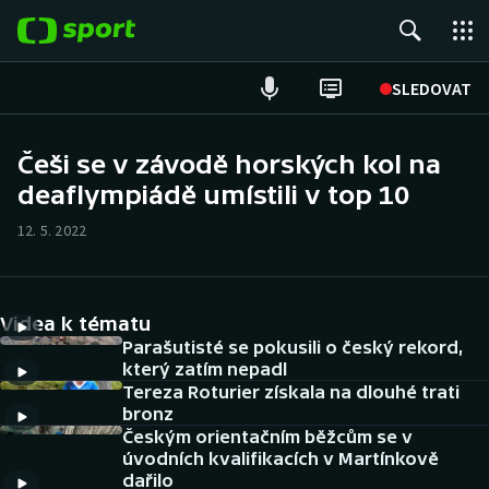
POPULÁRNÍ
SLEDOVAT
Fotbal
Češi se v závodě horských kol na
deaflympiádě umístili v top 10
Hokej
12. 5. 2022
Tenis
Atletika
Videa k tématu
Cyklistika
Parašutisté se pokusili o český rekord,
který zatím nepadl
Tereza Roturier získala na dlouhé trati
DALŠÍ SPORTY
bronz
Českým orientačním běžcům se v
Americký fotbal
NEPŘEHLÉDNĚTE
úvodních kvalifikacích v Martínkově
dařilo