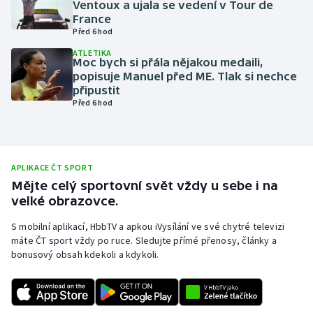
Ventoux a ujala se vedení v Tour de
France
Olympijské hry
Před 6 hod
Parasport
ATLETIKA
Moc bych si přála nějakou medaili,
popisuje Manuel před ME. Tlak si nechce
Plavání
připustit
Před 6 hod
Plážový volejbal
Ragby
APLIKACE ČT SPORT
Mějte celý sportovní svět vždy u sebe i na
Rychlobruslení
velké obrazovce.
Rychlostní kanoistika
S mobilní aplikací, HbbTV a apkou iVysílání ve své chytré televizi
máte ČT sport vždy po ruce. Sledujte přímé přenosy, články a
bonusový obsah kdekoli a kdykoli.
Short track
Sportovní střelba