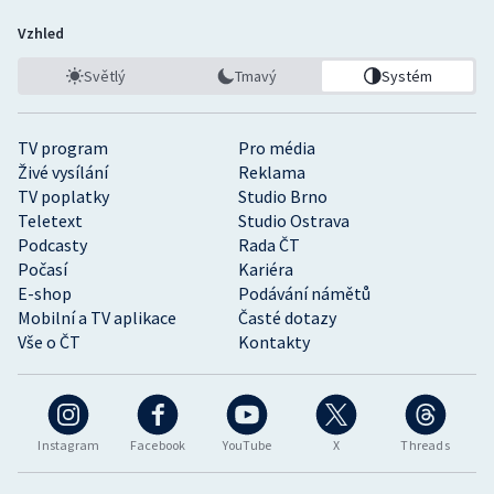
Vzhled
Světlý
Tmavý
Systém
TV program
Pro média
Živé vysílání
Reklama
TV poplatky
Studio Brno
Teletext
Studio Ostrava
Podcasty
Rada ČT
Počasí
Kariéra
E-shop
Podávání námětů
Mobilní a TV aplikace
Časté dotazy
Vše o ČT
Kontakty
Instagram
Facebook
YouTube
X
Threads