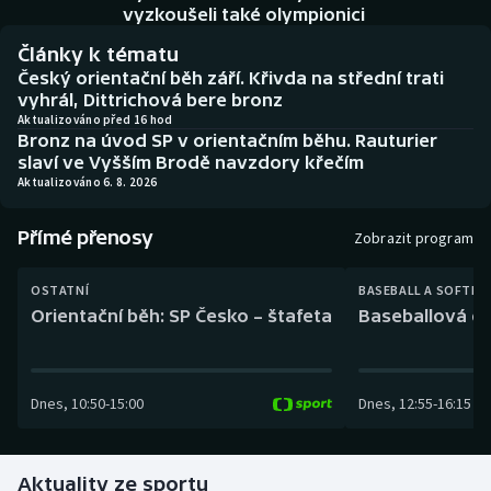
Baseball a softbal
Soutěže
vyzkoušeli také olympionici
Články k tématu
Basketbal
Historické návraty
Český orientační běh září. Křivda na střední trati
vyhrál, Dittrichová bere bronz
Biatlon
Aplikace ČT sport
Aktualizováno před 16 hod
Bronz na úvod SP v orientačním běhu. Rauturier
slaví ve Vyšším Brodě navzdory křečím
Boby a skeleton
AZ kvíz
Aktualizováno 6. 8. 2026
Box
Přímé přenosy
Zobrazit program
Curling
OSTATNÍ
BASEBALL A SOFTBA
Orientační běh: SP Česko – štafeta
Baseballová ex
Dostihy
Florbal
Dnes
,
10:50
-
15:00
Dnes
,
12:55
-
16:15
Futsal
Aktuality ze sportu
Golf