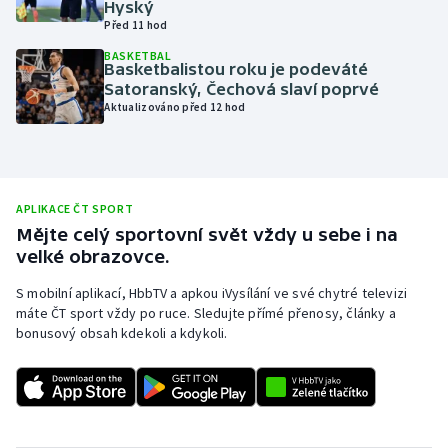
Hyský
Před 11 hod
Olympijské hry
BASKETBAL
Basketbalistou roku je podeváté
Parasport
Satoranský, Čechová slaví poprvé
Aktualizováno před 12 hod
Plavání
Plážový volejbal
APLIKACE ČT SPORT
Ragby
Mějte celý sportovní svět vždy u sebe i na
velké obrazovce.
Rychlobruslení
S mobilní aplikací, HbbTV a apkou iVysílání ve své chytré televizi
máte ČT sport vždy po ruce. Sledujte přímé přenosy, články a
Rychlostní kanoistika
bonusový obsah kdekoli a kdykoli.
Short track
Sportovní střelba