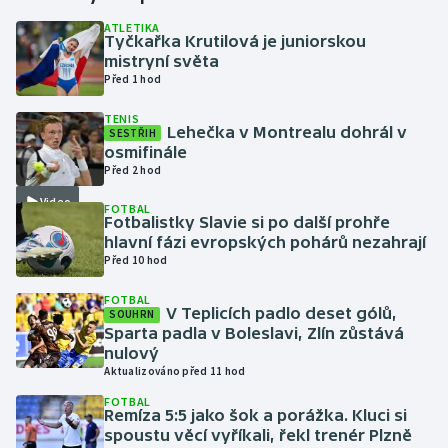
ATLETIKA
Tyčkařka Krutilová je juniorskou
Gymnastika
mistryní světa
Před 1 hod
Házená
TENIS
Lehečka v Montrealu dohrál v
SESTŘIH
Jezdectví
osmifinále
Před 2 hod
Judo
Video
FOTBAL
Fotbalistky Slavie si po další prohře
Krasobruslení
hlavní fázi evropských pohárů nezahrají
Před 10 hod
Lezení
FOTBAL
V Teplicích padlo deset gólů,
SOUHRN
Lyže a snowboard
Sparta padla v Boleslavi, Zlín zůstává
nulový
Aktualizováno před 11 hod
Moderní pětiboj
FOTBAL
Remíza 5:5 jako šok a porážka. Kluci si
Motorsport
spoustu věcí vyříkali, řekl trenér Plzně