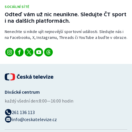
Stolní tenis
SOCIÁLNÍ SÍTĚ
Odteď vám už nic neunikne. Sledujte ČT sport
Triatlon
i na dalších platformách.
Nenechte si nikde ujít nejnovější sportovní události. Sledujte nás i
Veslování
na Facebooku, X, Instagramu, Threads či YouTube a buďte v obraze.
Vodní slalom
Volejbal
Ostatní
Divácké centrum
každý všední den:
8:00—16:00 hodin
261 136 113
info@ceskatelevize.cz