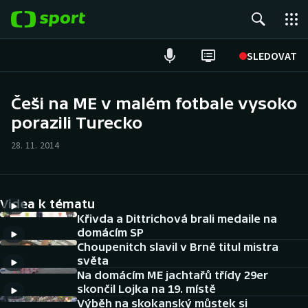
POPULÁRNÍ
SLEDOVAT
Fotbal
Češi na ME v malém fotbale vysoko
porazili Turecko
Hokej
28. 11. 2014
Tenis
Atletika
Videa k tématu
Cyklistika
Křivda a Dittrichová brali medaile na
domácím SP
Choupenitch slavil v Brně titul mistra
DALŠÍ SPORTY
světa
Na domácím ME jachtařů třídy 29er
Americký fotbal
NEPŘEHLÉDNĚTE
skončil Lojka na 19. místě
Výběh na skokanský můstek si