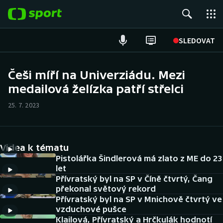
POPULÁRNÍ
SLEDOVAT
Fotbal
Češi míří na Univerziádu. Mezi
medailová želízka patří střelci
Hokej
25. 7. 2023
Tenis
Atletika
Videa k tématu
Cyklistika
Pistolářka Šindlerová má zlato z ME do 23
let
Přívratský byl na SP v Číně čtvrtý, Čang
DALŠÍ SPORTY
překonal světový rekord
Přívratský byl na SP v Mnichově čtvrtý ve
Americký fotbal
NEPŘEHLÉDNĚTE
vzduchové pušce
Klailová, Přívratský a Hrčkulák hodnotí