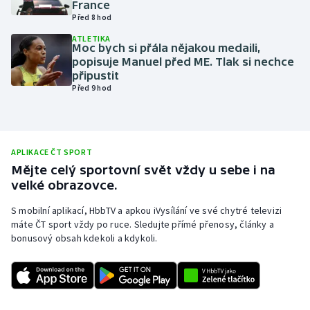
France
Před 8 hod
Olympijské hry
ATLETIKA
Moc bych si přála nějakou medaili,
Parasport
popisuje Manuel před ME. Tlak si nechce
připustit
Plavání
Před 9 hod
Plážový volejbal
Ragby
APLIKACE ČT SPORT
Mějte celý sportovní svět vždy u sebe i na
velké obrazovce.
Rychlobruslení
S mobilní aplikací, HbbTV a apkou iVysílání ve své chytré televizi
Rychlostní kanoistika
máte ČT sport vždy po ruce. Sledujte přímé přenosy, články a
bonusový obsah kdekoli a kdykoli.
Short track
Sportovní střelba