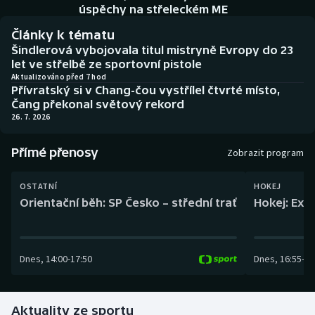
Baseball a softbal
Soutěže
úspěchy na střeleckém ME
Články k tématu
Basketbal
Historické návraty
Šindlerová vybojovala titul mistryně Evropy do 23
let ve střelbě ze sportovní pistole
Biatlon
Aplikace ČT sport
Aktualizováno před 7 hod
Přívratský si v Chang-čou vystřílel čtvrté místo,
Čang překonal světový rekord
Boby a skeleton
AZ kvíz
26. 7. 2026
Box
Přímé přenosy
Zobrazit program
Curling
OSTATNÍ
HOKEJ
Orientační běh: SP Česko – střední trať
Hokej: Exh
Dostihy
Florbal
Dnes
,
14:00
-
17:50
Dnes
,
16:55
-
19
Futsal
Aktuality ze sportu
Golf