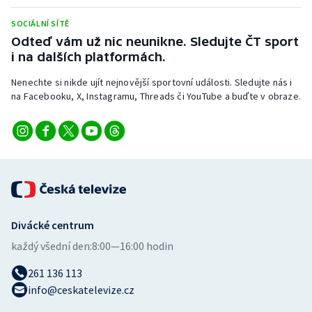
Stolní tenis
SOCIÁLNÍ SÍTĚ
Odteď vám už nic neunikne. Sledujte ČT sport
Triatlon
i na dalších platformách.
Veslování
Nenechte si nikde ujít nejnovější sportovní události. Sledujte nás i
na Facebooku, X, Instagramu, Threads či YouTube a buďte v obraze.
Vodní slalom
Volejbal
Ostatní
Divácké centrum
každý všední den:
8:00—16:00 hodin
261 136 113
info@ceskatelevize.cz