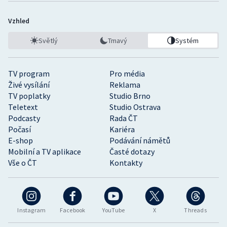
Vzhled
Světlý
Tmavý
Systém
TV program
Pro média
Živé vysílání
Reklama
TV poplatky
Studio Brno
Teletext
Studio Ostrava
Podcasty
Rada ČT
Počasí
Kariéra
E-shop
Podávání námětů
Mobilní a TV aplikace
Časté dotazy
Vše o ČT
Kontakty
Instagram
Facebook
YouTube
X
Threads