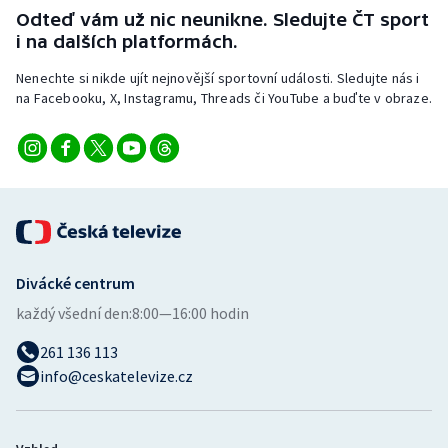
Stolní tenis
Odteď vám už nic neunikne. Sledujte ČT sport
i na dalších platformách.
Triatlon
Nenechte si nikde ujít nejnovější sportovní události. Sledujte nás i
na Facebooku, X, Instagramu, Threads či YouTube a buďte v obraze.
Veslování
Vodní slalom
Volejbal
Ostatní
Divácké centrum
každý všední den:
8:00—16:00 hodin
261 136 113
info@ceskatelevize.cz