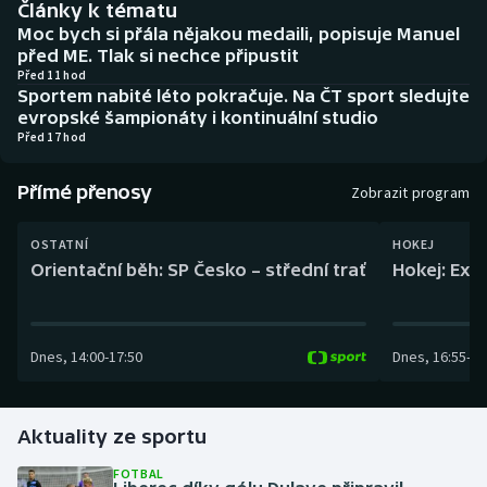
Články k tématu
Baseball a softbal
Soutěže
Moc bych si přála nějakou medaili, popisuje Manuel
před ME. Tlak si nechce připustit
Basketbal
Historické návraty
Před 11 hod
Sportem nabité léto pokračuje. Na ČT sport sledujte
evropské šampionáty i kontinuální studio
Biatlon
Aplikace ČT sport
Před 17 hod
Boby a skeleton
AZ kvíz
Přímé přenosy
Zobrazit program
Box
OSTATNÍ
HOKEJ
Orientační běh: SP Česko – střední trať
Hokej: Exh
Curling
Dostihy
Dnes
,
14:00
-
17:50
Dnes
,
16:55
-
19
Florbal
Futsal
Aktuality ze sportu
FOTBAL
Golf