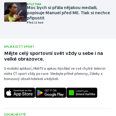
ATLETIKA
Olympijské hry
Moc bych si přála nějakou medaili,
popisuje Manuel před ME. Tlak si nechce
připustit
Parasport
Před 11 hod
Plavání
Plážový volejbal
APLIKACE ČT SPORT
Mějte celý sportovní svět vždy u sebe i na
Ragby
velké obrazovce.
S mobilní aplikací, HbbTV a apkou iVysílání ve své chytré televizi
Rychlobruslení
máte ČT sport vždy po ruce. Sledujte přímé přenosy, články a
bonusový obsah kdekoli a kdykoli.
Rychlostní kanoistika
Short track
Sportovní střelba
SOCIÁLNÍ SÍTĚ