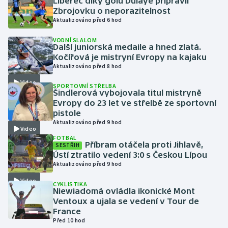
Liberec díky gólu Dulaye připravil
Zbrojovku o neporazitelnost
Aktualizováno před 6 hod
Gymnastika
VODNÍ SLALOM
Další juniorská medaile a hned zlatá.
Házená
Kočířová je mistryní Evropy na kajaku
Aktualizováno před 8 hod
Jezdectví
Video
SPORTOVNÍ STŘELBA
Šindlerová vybojovala titul mistryně
Judo
Evropy do 23 let ve střelbě ze sportovní
pistole
Krasobruslení
Aktualizováno před 9 hod
Video
FOTBAL
Příbram otáčela proti Jihlavě,
Lezení
SESTŘIH
Ústí ztratilo vedení 3:0 s Českou Lípou
Aktualizováno před 9 hod
Lyže a snowboard
Video
CYKLISTIKA
Niewiadomá ovládla ikonické Mont
Moderní pětiboj
Ventoux a ujala se vedení v Tour de
France
Motorsport
Před 10 hod