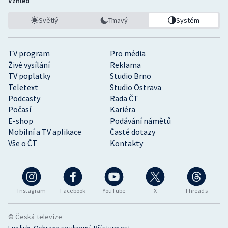
Vzhled
Světlý
Tmavý
Systém
TV program
Pro média
Živé vysílání
Reklama
TV poplatky
Studio Brno
Teletext
Studio Ostrava
Podcasty
Rada ČT
Počasí
Kariéra
E-shop
Podávání námětů
Mobilní a TV aplikace
Časté dotazy
Vše o ČT
Kontakty
Instagram
Facebook
YouTube
X
Threads
© Česká televize
•
•
English
Ochrana soukromí
Přístupnost