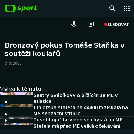
POPULÁRNÍ
SLEDOVAT
Fotbal
Bronzový pokus Tomáše Staňka v
soutěži koulařů
Hokej
9. 3. 2025
Tenis
Atletika
Videa k tématu
Cyklistika
Sestry Švábíkovy o blížícím se ME v
atletice
Juniorská štafeta na 4x400 m získala na
DALŠÍ SPORTY
MS senzační stříbro
Desetibojař Järvinen se chystá na ME
Americký fotbal
NEPŘEHLÉDNĚTE
Štefela má před ME velká očekávání