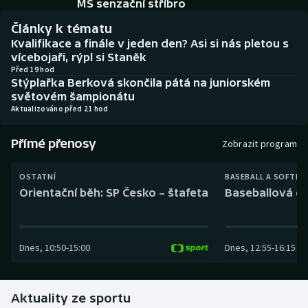
MS senzační stříbro
Baseball a softbal
Soutěže
Články k tématu
Basketbal
Historické návraty
Kvalifikace a finále v jeden den? Asi si nás pletou s
vícebojaři, rýpl si Staněk
Před 19 hod
Biatlon
Aplikace ČT sport
Stýplařka Berková skončila pátá na juniorském
světovém šampionátu
Boby a skeleton
AZ kvíz
Aktualizováno před 21 hod
Box
Přímé přenosy
Zobrazit program
Curling
OSTATNÍ
BASEBALL A SOFTBA
Orientační běh: SP Česko – štafeta
Baseballová ex
Dostihy
Florbal
Dnes
,
10:50
-
15:00
Dnes
,
12:55
-
16:15
Futsal
Aktuality ze sportu
Golf