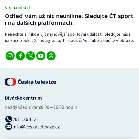
Stolní tenis
SOCIÁLNÍ SÍTĚ
Odteď vám už nic neunikne. Sledujte ČT sport
Triatlon
i na dalších platformách.
Veslování
Nenechte si nikde ujít nejnovější sportovní události. Sledujte nás i
na Facebooku, X, Instagramu, Threads či YouTube a buďte v obraze.
Vodní slalom
Volejbal
Ostatní
Divácké centrum
každý všední den:
8:00—16:00 hodin
261 136 113
info@ceskatelevize.cz