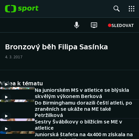
POPULÁRNÍ
SLEDOVAT
Fotbal
Bronzový běh Filipa Sasínka
Hokej
4. 3. 2017
Tenis
Videa k tématu
Atletika
Na juniorském MS v atletice se blýskla
skvělým výkonem Berková
Cyklistika
Do Birminghamu dorazili čeští atleti, po
zraněních se ukáže na ME také
DALŠÍ SPORTY
Petržilková
Sestry Švábíkovy o blížícím se ME v
atletice
Americký fotbal
NEPŘEHLÉDNĚTE
Juniorská štafeta na 4x400 m získala na