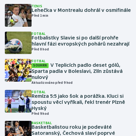
TENIS
Lehečka v Montrealu dohrál v osmifinále
Gymnastika
Před 1 min
Házená
FOTBAL
Fotbalistky Slavie si po další prohře
Jezdectví
hlavní fázi evropských pohárů nezahrají
Před 8 hod
Judo
FOTBAL
V Teplicích padlo deset gólů,
SOUHRN
Sparta padla v Boleslavi, Zlín zůstává
Krasobruslení
nulový
Aktualizováno před 9 hod
Lezení
FOTBAL
Remíza 5:5 jako šok a porážka. Kluci si
Lyže a snowboard
spoustu věcí vyříkali, řekl trenér Plzně
Hyský
Před 9 hod
Moderní pětiboj
BASKETBAL
Basketbalistou roku je podeváté
Motorsport
Satoranský, Čechová slaví poprvé