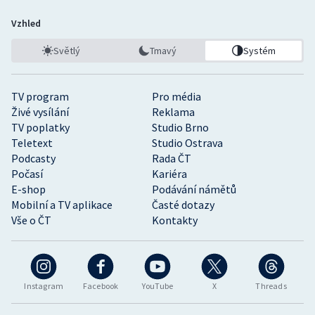
Vzhled
Světlý
Tmavý
Systém
TV program
Pro média
Živé vysílání
Reklama
TV poplatky
Studio Brno
Teletext
Studio Ostrava
Podcasty
Rada ČT
Počasí
Kariéra
E-shop
Podávání námětů
Mobilní a TV aplikace
Časté dotazy
Vše o ČT
Kontakty
Instagram
Facebook
YouTube
X
Threads