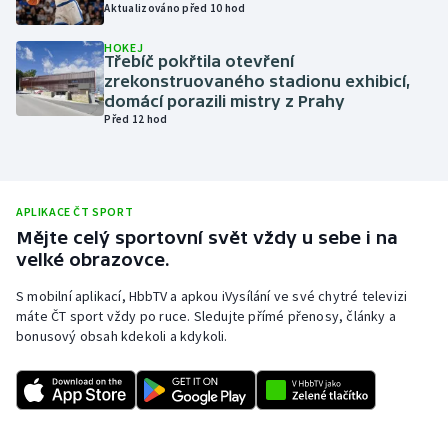
Aktualizováno před 10 hod
Olympijské hry
HOKEJ
Třebíč pokřtila otevření
Parasport
zrekonstruovaného stadionu exhibicí,
domácí porazili mistry z Prahy
Před 12 hod
Plavání
Plážový volejbal
APLIKACE ČT SPORT
Ragby
Mějte celý sportovní svět vždy u sebe i na
velké obrazovce.
Rychlobruslení
S mobilní aplikací, HbbTV a apkou iVysílání ve své chytré televizi
máte ČT sport vždy po ruce. Sledujte přímé přenosy, články a
Rychlostní kanoistika
bonusový obsah kdekoli a kdykoli.
Short track
Sportovní střelba