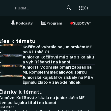
ČT
Podcasty
Program
SLEDOVAT
NEPŘEHLÉDNĚTE
Soutěže
idea k tématu
Kočířová vyhrála na juniorském ME
Historické návraty
po K1 také C1
Juniorka Kočířová má zlato z kajaku
Aplikace ČT sport
a vyhlíží šanci i na kanoi
Juniorští vodní slalomáři zapsali na
AZ kvíz
ME kompletní medailovou sbírku
Juniorské kajakářky získaly na ME v
Épinalu zlato v závodě hlídek
Články k tématu
Famózní Kočířová získala na juniorském ME
den po kajaku titul i na kanoi
Před 19 hod