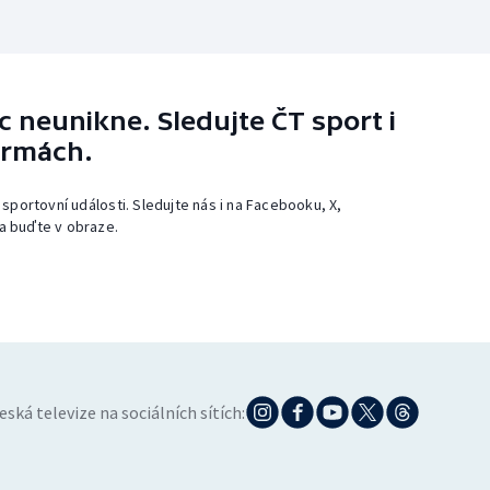
 neunikne. Sledujte ČT sport i
ormách.
 sportovní události. Sledujte nás i na Facebooku, X,
a buďte v obraze.
eská televize na sociálních sítích: