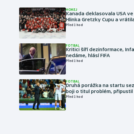
HOKEJ
Kanada deklasovala USA ve 
Hlinka Gretzky Cupu a vrátil
Před 1 hod
FOTBAL
Kritici šíří dezinformace, Inf
nedáme, hlásí FIFA
Před 1 hod
FOTBAL
Druhá porážka na startu sez
boji o titul problém, připustil
Před 1 hod