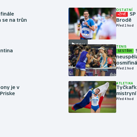
OSTATNÍ
finále
SP
ŽIVĚ
a se na trůn
Brodě
Před 2 hod
Video
TENIS
antina
SESTŘIH
neuspěla
osmifiná
Před 2 hod
ATLETIKA
ony je v
Tyčkařka
 Priske
mistryní
Před 4 hod