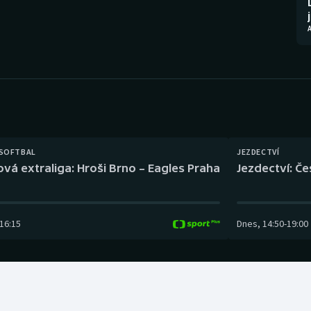
Moderní pětiboj
Triatlon
A
Motorsport
Veslování
Olympijské hry
Vodní slalom
Parasport
Volejbal
Plavání
Ostatní
 SOFTBAL
JEZDECTVÍ
ová extraliga: Hroši Brno – Eagles Praha
Jezdectví: Č
Plážový volejbal
16:15
Dnes
,
14:50
-
19:00