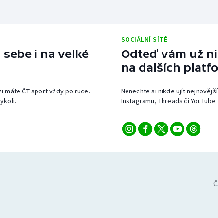
SOCIÁLNÍ SÍTĚ
 sebe i na velké
Odteď vám už nic
na dalších platf
izi máte ČT sport vždy po ruce.
Nenechte si nikde ujít nejnovější
ykoli.
Instagramu, Threads či YouTube 
Č