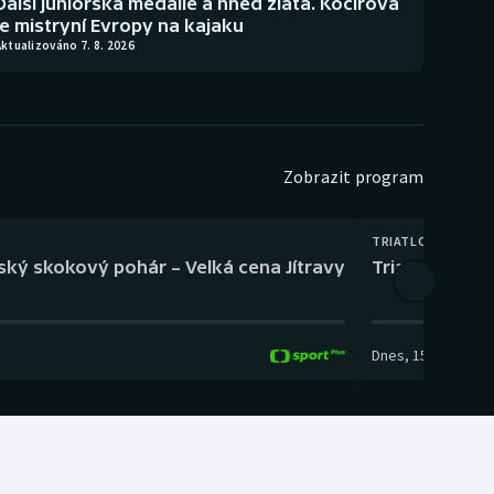
Další juniorská medaile a hned zlatá. Kočířová
je mistryní Evropy na kajaku
ktualizováno 7. 8. 2026
Zobrazit program
TRIATLON
eský skokový pohár – Velká cena Jítravy
Triatlon: XTER
Dnes
,
15:00
-
16:10