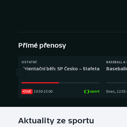
Curling
Dostihy
Florbal
Futsal
Přímé přenosy
Golf
OSTATNÍ
BASEBALL A
Orientační běh: SP Česko – štafeta
Baseball
Gymnastika
10:50
-
15:00
Dnes
,
12:55
-
ŽIVĚ
Aktuality ze sportu