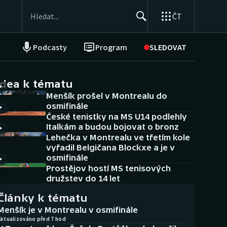
ČT
Podcasty
Program
SLEDOVAT
NEPŘEHLÉDNĚTE
Soutěže
idea k tématu
Menšík prošel v Montrealu do
Historické návraty
osmifinále
České tenistky na MS U14 podlehly
Aplikace ČT sport
Italkám a budou bojovat o bronz
Lehečka v Montrealu ve třetím kole
AZ kvíz
vyřadil Belgičana Blockxe a je v
osmifinále
Prostějov hostí MS tenisových
družstev do 14 let
Články k tématu
Menšík je v Montrealu v osmifinále
Aktualizováno před 7 hod