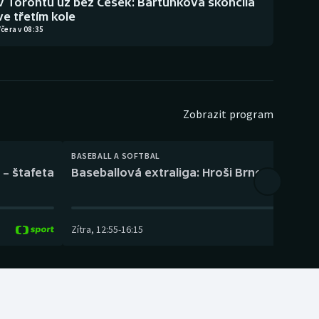
V Torontu už bez Češek: Bartůňková skončila
ve třetím kole
čera v 08:35
Zobrazit program
BASEBALL A SOFTBAL
 – štafeta
Baseballová extraliga: Hroši Brno – Eagles
Zítra
,
12:55
-
16:15