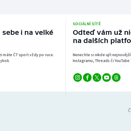
SOCIÁLNÍ SÍTĚ
 sebe i na velké
Odteď vám už nic
na dalších platf
izi máte ČT sport vždy po ruce.
Nenechte si nikde ujít nejnovější
ykoli.
Instagramu, Threads či YouTube 
Č