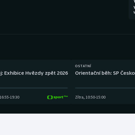
Moderní pětiboj
Triatlon
V
Motorsport
Veslování
Olympijské hry
Vodní slalom
Parasport
Volejbal
Plavání
Ostatní
OSTATNÍ
j: Exhibice Hvězdy zpět 2026
Orientační běh: SP Česko
Plážový volejbal
16:55
-
19:30
Zítra
,
10:50
-
15:00