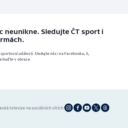
 neunikne. Sledujte ČT sport i
ormách.
 sportovní události. Sledujte nás i na Facebooku, X,
a buďte v obraze.
eská televize na sociálních sítích: