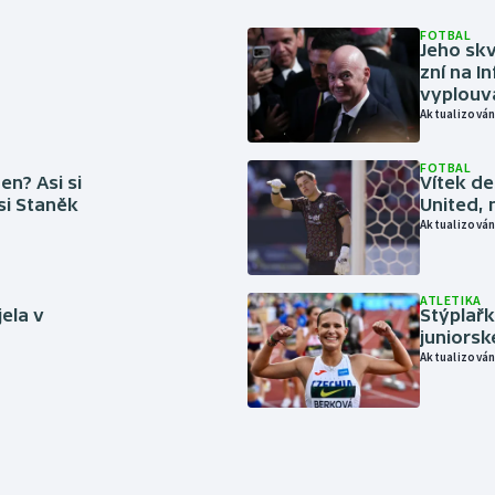
FOTBAL
Jeho skv
zní na I
vyplouvá
Aktualizován
FOTBAL
en? Asi si
Vítek de
 si Staněk
United, 
Aktualizován
ATLETIKA
jela v
Stýplařk
juniors
Aktualizován