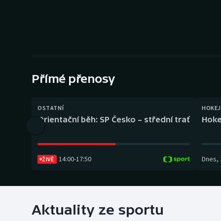
Curling
Dostihy
Florbal
Futsal
Přímé přenosy
Golf
OSTATNÍ
HOKEJ
Orientační běh: SP Česko – střední trať
Hoke
Gymnastika
14:00
-
17:50
Dnes
,
ŽIVĚ
Aktuality ze sportu