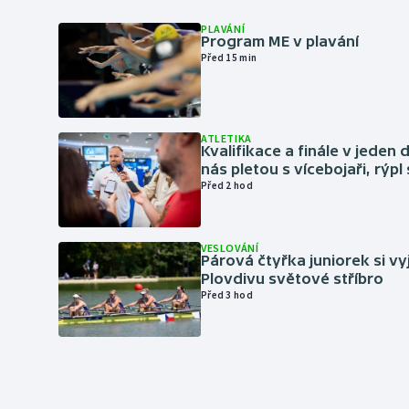
PLAVÁNÍ
Program ME v plavání
Před 15 min
ATLETIKA
Kvalifikace a finále v jeden d
nás pletou s vícebojaři, rýpl
Před 2 hod
VESLOVÁNÍ
Párová čtyřka juniorek si vy
Plovdivu světové stříbro
Před 3 hod