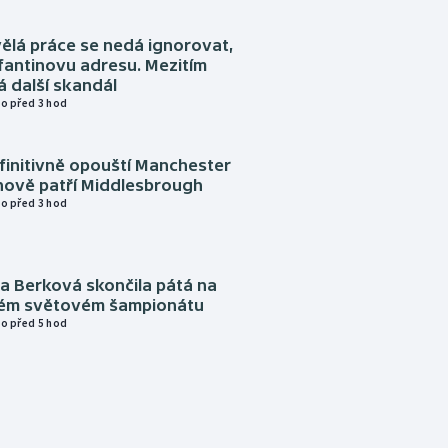
ělá práce se nedá ignorovat,
nfantinovu adresu. Mezitím
 další skandál
o před 3 hod
finitivně opouští Manchester
nově patří Middlesbrough
o před 3 hod
a Berková skončila pátá na
kém světovém šampionátu
o před 5 hod