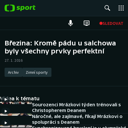
POPULÁRNÍ
SLEDOVAT
Fotbal
Březina: Kromě pádu u salchowa
byly všechny prvky perfektní
Hokej
27. 1. 2016
Tenis
Archiv
Zimní sporty
Atletika
Cyklistika
Videa k tématu
DALŠÍ SPORTY
Sourozenci Mrázkovi týden trénovali s
Christopherem Deanem
Náročné, ale zajímavé, říkají Mrázkovi o
Americký fotbal
NEPŘEHLÉDNĚTE
spolupráci s Deanem