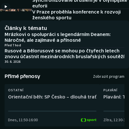
Synchronizované bruslení je v olympijské
Baseball a softbal
Soutěže
euforii
V Praze proběhla konference k rozvoji
Basketbal
Historické návraty
ženského sportu
Články k tématu
Biatlon
Aplikace ČT sport
Mrázkovi o spolupráci s legendárním Deanem:
Náročné, ale zajímavé a přínosné
Boby a skeleton
AZ kvíz
Před 7 hod
Rusové a Bělorusové se mohou po čtyřech letech
znovu účastnit mezinárodních bruslařských soutěží
Box
30. 6. 2026
Curling
Přímé přenosy
Zobrazit program
Dostihy
OSTATNÍ
PLAVÁNÍ
Orientační běh: SP Česko – dlouhá trať
Plavání: TK
Florbal
Futsal
Dnes
,
11:50
-
16:00
Zítra
,
12:30
-
13:
Golf