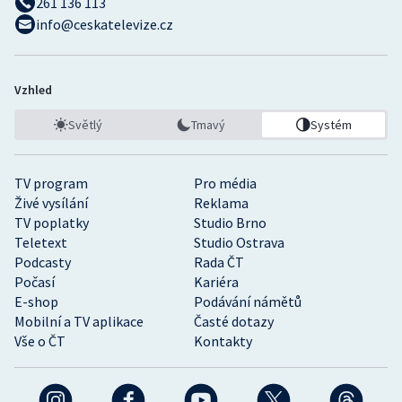
261 136 113
info@ceskatelevize.cz
Vzhled
Světlý
Tmavý
Systém
TV program
Pro média
Živé vysílání
Reklama
TV poplatky
Studio Brno
Teletext
Studio Ostrava
Podcasty
Rada ČT
Počasí
Kariéra
E-shop
Podávání námětů
Mobilní a TV aplikace
Časté dotazy
Vše o ČT
Kontakty