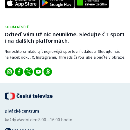
Stolní tenis
Triatlon
SOCIÁLNÍ SÍTĚ
Veslování
Odteď vám už nic neunikne. Sledujte ČT sport
i na dalších platformách.
Vodní slalom
Nenechte si nikde ujít nejnovější sportovní události. Sledujte nás i
na Facebooku, X, Instagramu, Threads či YouTube a buďte v obraze.
Volejbal
Ostatní
Divácké centrum
každý všední den:
8:00—16:00 hodin