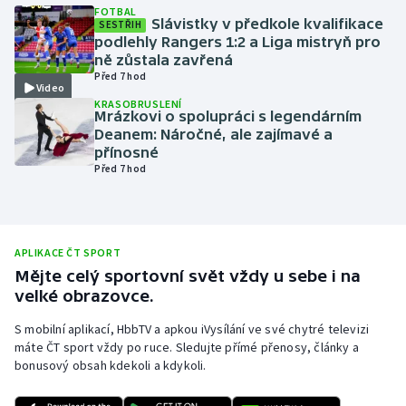
FOTBAL
Slávistky v předkole kvalifikace
Olympijské hry
SESTŘIH
podlehly Rangers 1:2 a Liga mistryň pro
ně zůstala zavřená
Parasport
Před 7 hod
Video
KRASOBRUSLENÍ
Plavání
Mrázkovi o spolupráci s legendárním
Deanem: Náročné, ale zajímavé a
přínosné
Plážový volejbal
Před 7 hod
Ragby
Rychlobruslení
APLIKACE ČT SPORT
Mějte celý sportovní svět vždy u sebe i na
Rychlostní kanoistika
velké obrazovce.
S mobilní aplikací, HbbTV a apkou iVysílání ve své chytré televizi
Short track
máte ČT sport vždy po ruce. Sledujte přímé přenosy, články a
bonusový obsah kdekoli a kdykoli.
Sportovní střelba