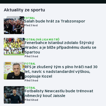
Aktuality ze sportu
Gymnastika
FOTBAL
Salah bude hrát za Trabzonspor
Házená
Před 3 hod
Jezdectví
FOTBALOVÁ LIGA MISTRŮ
Fenerbahce Istanbul zdolalo Štýrský
Judo
Hradec a je blíže případnému duelu se
Spartou
Krasobruslení
Před 5 hod
FOTBAL
RFS je zkušený tým s plno hráči nad 30
Lezení
let, navíc s nadstandardní výškou,
popisuje Kozel
Lyže a snowboard
Před 5 hod
FOTBAL
Moderní pětiboj
Fotbalisty Newcastlu bude trénovat
německý kouč Jaissle
Před 6 hod
Motorsport