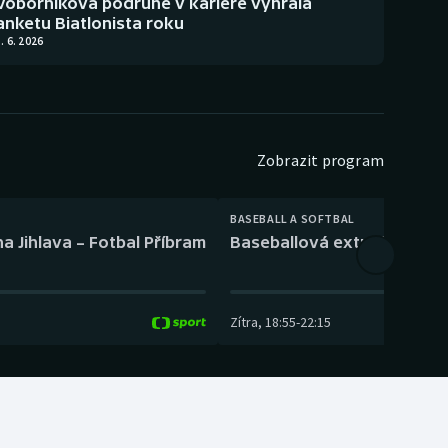
Voborníková podruhé v kariéře vyhrála
anketu Biatlonista roku
. 6. 2026
Zobrazit program
BASEBALL A SOFTBAL
a Jihlava – Fotbal Příbram
Baseballová extraliga: Tře
Zítra
,
18:55
-
22:15