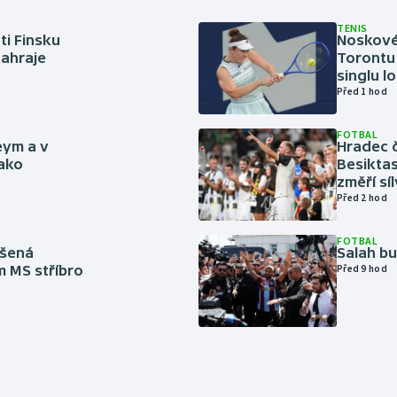
TENIS
ti Finsku
Noskové 
zahraje
Torontu 
singlu lo
Před 1 hod
FOTBAL
eym a v
Hradec č
jako
Besiktas
změří sí
Před 2 hod
FOTBAL
íšená
Salah b
m MS stříbro
Před 9 hod