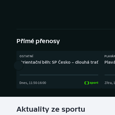
Curling
Dostihy
Florbal
Futsal
Přímé přenosy
Golf
OSTATNÍ
PLAVÁ
Orientační běh: SP Česko – dlouhá trať
Plavá
Gymnastika
Dnes
,
11:50
-
16:00
Zítra
,
Aktuality ze sportu