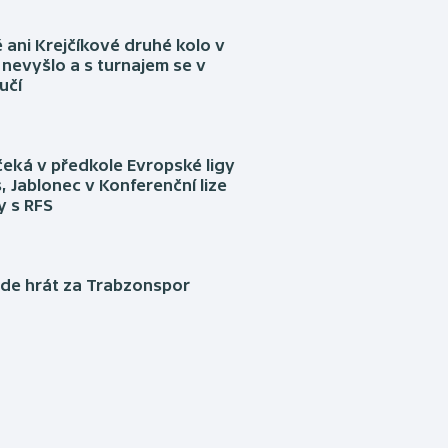
ani Krejčíkové druhé kolo v
nevyšlo a s turnajem se v
učí
eká v předkole Evropské ligy
, Jablonec v Konferenční lize
ly s RFS
ude hrát za Trabzonspor