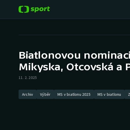
POPULÁRNÍ
DALŠÍ SPORTY
Fotbal
Americký fotbal
Biatlonovou nominaci
Hokej
Baseball a softbal
Mikyska, Otcovská a 
Tenis
Basketbal
11. 2. 2025
Atletika
Biatlon
Archiv
Výběr
MS v biatlonu 2025
MS v biatlonu
Z
Cyklistika
Boby a skeleton
Box