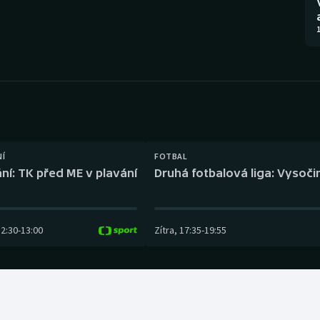
Moderní pětiboj
Triatlon
1
Motorsport
Veslování
Olympijské hry
Vodní slalom
Parasport
Volejbal
Plavání
Ostatní
NÍ
FOTBAL
ní: TK před ME v plavání
Druhá fotbalová liga: Vysočin
Plážový volejbal
12:30
-
13:00
Zítra
,
17:35
-
19:55