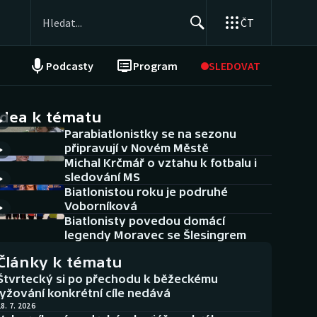
ČT
Podcasty
Program
SLEDOVAT
NEPŘEHLÉDNĚTE
Soutěže
idea k tématu
Parabiatlonistky se na sezonu
Historické návraty
připravují v Novém Městě
Michal Krčmář o vztahu k fotbalu i
Aplikace ČT sport
sledování MS
Biatlonistou roku je podruhé
AZ kvíz
Voborníková
Biatlonisty povedou domácí
legendy Moravec se Šlesingrem
Články k tématu
Štvrtecký si po přechodu k běžeckému
lyžování konkrétní cíle nedává
8. 7. 2026