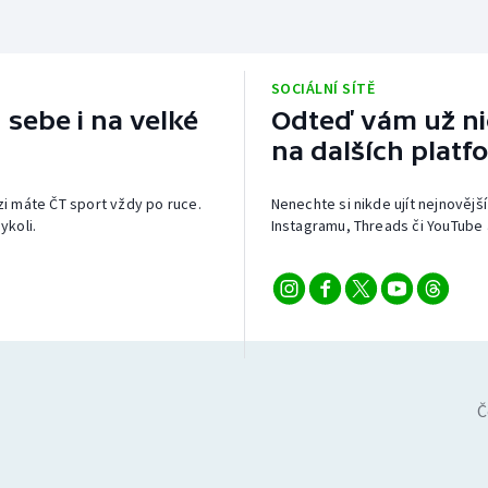
SOCIÁLNÍ SÍTĚ
 sebe i na velké
Odteď vám už nic
na dalších platf
izi máte ČT sport vždy po ruce.
Nenechte si nikde ujít nejnovější
ykoli.
Instagramu, Threads či YouTube 
Č