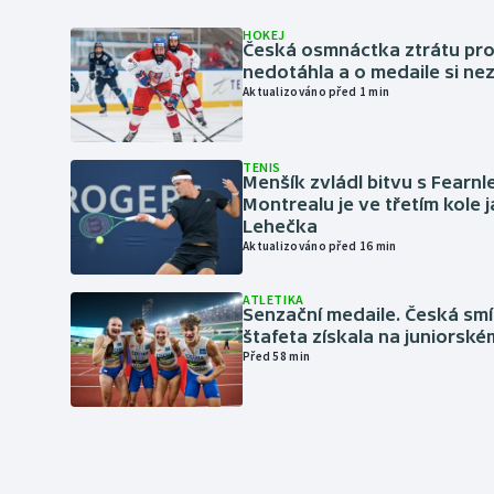
HOKEJ
Česká osmnáctka ztrátu pro
nedotáhla a o medaile si ne
Aktualizováno před 1 min
TENIS
Menšík zvládl bitvu s Fearnl
Montrealu je ve třetím kole 
Lehečka
Aktualizováno před 16 min
ATLETIKA
Senzační medaile. Česká sm
štafeta získala na juniorské
Před 58 min