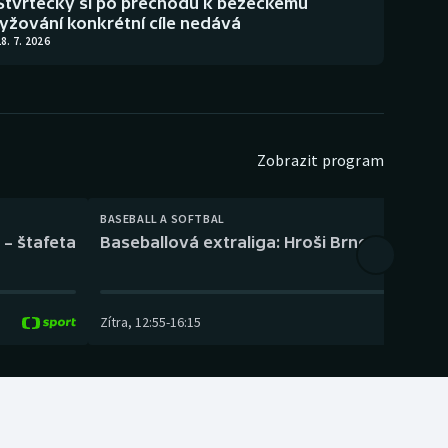
Štvrtecký si po přechodu k běžeckému
lyžování konkrétní cíle nedává
8. 7. 2026
Zobrazit program
BASEBALL A SOFTBAL
 – štafeta
Baseballová extraliga: Hroši Brno – Eagles
Zítra
,
12:55
-
16:15