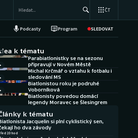
ČT
Podcasty
Program
SLEDOVAT
NEPŘEHLÉDNĚTE
Soutěže
idea k tématu
Parabiatlonistky se na sezonu
Historické návraty
připravují v Novém Městě
Michal Krčmář o vztahu k fotbalu i
Aplikace ČT sport
sledování MS
Biatlonistou roku je podruhé
AZ kvíz
Voborníková
Biatlonisty povedou domácí
legendy Moravec se Šlesingrem
Články k tématu
Biatlonista Jacquelin si plní cyklistický sen,
čekají ho dva závody
Před 20 hod