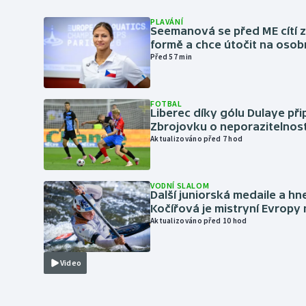
PLAVÁNÍ
Seemanová se před ME cítí 
formě a chce útočit na osob
Před 57 min
FOTBAL
Liberec díky gólu Dulaye přip
Zbrojovku o neporazitelnos
Aktualizováno před 7 hod
VODNÍ SLALOM
Další juniorská medaile a hn
Kočířová je mistryní Evropy
Aktualizováno před 10 hod
Video