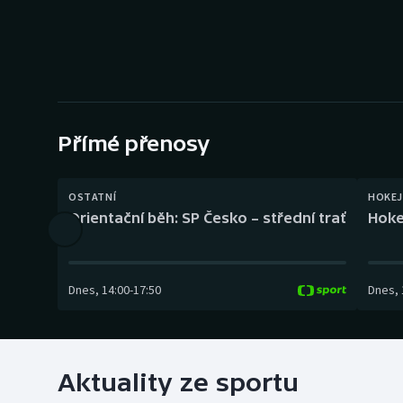
Curling
Dostihy
Florbal
Futsal
Přímé přenosy
Golf
OSTATNÍ
HOKEJ
Orientační běh: SP Česko – střední trať
Hoke
Gymnastika
Dnes
,
14:00
-
17:50
Dnes
,
Aktuality ze sportu