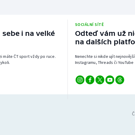
SOCIÁLNÍ SÍTĚ
 sebe i na velké
Odteď vám už nic
na dalších platf
izi máte ČT sport vždy po ruce.
Nenechte si nikde ujít nejnovější
ykoli.
Instagramu, Threads či YouTube 
Č