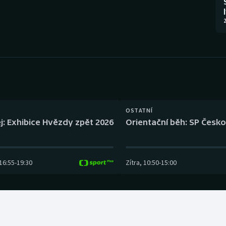
Moderní pětiboj
Triatlon
2
Motorsport
Veslování
Olympijské hry
Vodní slalom
Parasport
Volejbal
Plavání
Ostatní
OSTATNÍ
j: Exhibice Hvězdy zpět 2026
Orientační běh: SP Česko
Plážový volejbal
16:55
-
19:30
Zítra
,
10:50
-
15:00