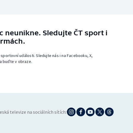
 neunikne. Sledujte ČT sport i
ormách.
 sportovní události. Sledujte nás i na Facebooku, X,
a buďte v obraze.
eská televize na sociálních sítích: