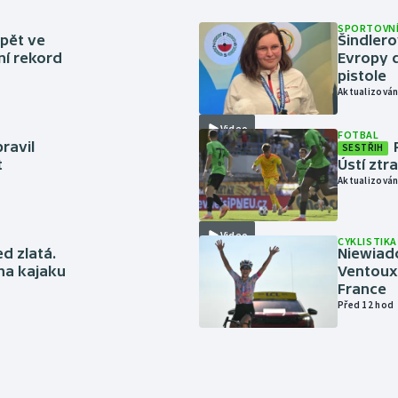
SPORTOVNÍ
zpět ve
Šindlero
ní rekord
Evropy d
pistole
Aktualizován
Video
FOTBAL
ravil
SESTŘIH
t
Ústí ztr
Aktualizován
Video
CYKLISTIKA
ed zlatá.
Niewiad
 na kajaku
Ventoux 
France
Před 12 hod