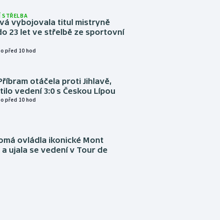
 STŘELBA
vá vybojovala titul mistryně
o 23 let ve střelbě ze sportovní
o před 10 hod
Příbram otáčela proti Jihlavě,
atilo vedení 3:0 s Českou Lípou
o před 10 hod
omá ovládla ikonické Mont
a ujala se vedení v Tour de