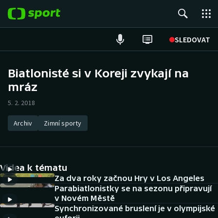
POPULÁRNÍ
SLEDOVAT
Fotbal
Biatlonisté si v Koreji zvykají na
mráz
Hokej
5. 2. 2018
Tenis
Archiv
Zimní sporty
Atletika
Cyklistika
Videa k tématu
DALŠÍ SPORTY
Za dva roky začnou Hry v Los Angeles
Parabiatlonistky se na sezonu připravují
v Novém Městě
Americký fotbal
NEPŘEHLÉDNĚTE
Synchronizované bruslení je v olympijské