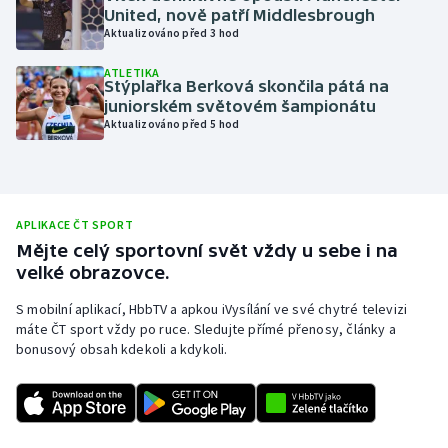
United, nově patří Middlesbrough
Olympijské hry
Aktualizováno před 3 hod
ATLETIKA
Parasport
Stýplařka Berková skončila pátá na
juniorském světovém šampionátu
Plavání
Aktualizováno před 5 hod
Plážový volejbal
Ragby
APLIKACE ČT SPORT
Mějte celý sportovní svět vždy u sebe i na
Rychlobruslení
velké obrazovce.
S mobilní aplikací, HbbTV a apkou iVysílání ve své chytré televizi
Rychlostní kanoistika
máte ČT sport vždy po ruce. Sledujte přímé přenosy, články a
bonusový obsah kdekoli a kdykoli.
Short track
Sportovní střelba