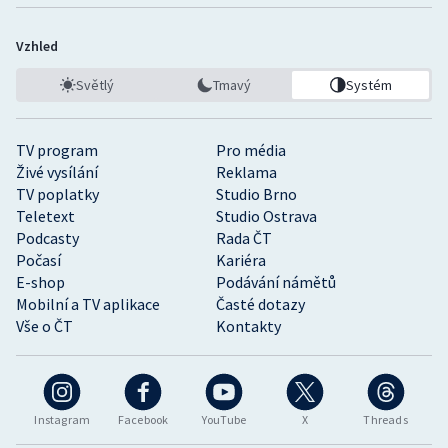
Vzhled
Světlý
Tmavý
Systém
TV program
Pro média
Živé vysílání
Reklama
TV poplatky
Studio Brno
Teletext
Studio Ostrava
Podcasty
Rada ČT
Počasí
Kariéra
E-shop
Podávání námětů
Mobilní a TV aplikace
Časté dotazy
Vše o ČT
Kontakty
Instagram
Facebook
YouTube
X
Threads