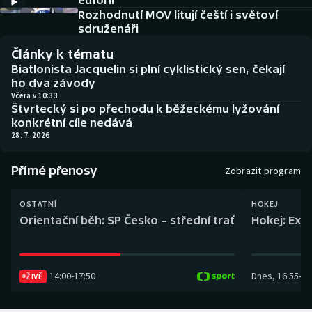
euforii
Baseball a softbal
Soutěže
Rozhodnutí MOV litují čeští i světoví
sdruženáři
Basketbal
Historické návraty
Články k tématu
Biatlonista Jacquelin si plní cyklistický sen, čekají
Biatlon
Aplikace ČT sport
ho dva závody
Včera v 10:33
Štvrtecký si po přechodu k běžeckému lyžování
Boby a skeleton
AZ kvíz
konkrétní cíle nedává
28. 7. 2026
Box
Přímé přenosy
Zobrazit program
Curling
OSTATNÍ
HOKEJ
Dostihy
Orientační běh: SP Česko – střední trať
Hokej: Exh
Florbal
14:00
-
17:50
Dnes
,
16:55
-
19
Futsal
ŽIVĚ
Golf