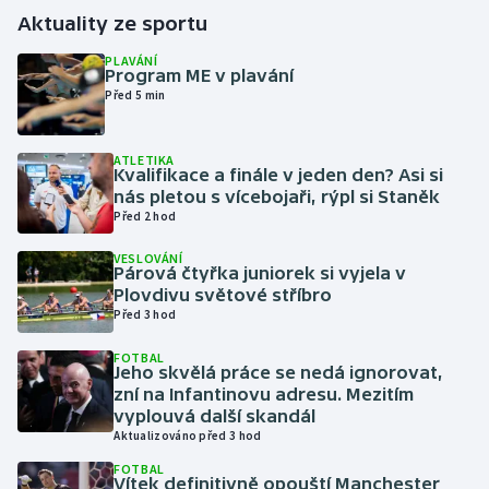
Aktuality ze sportu
Gymnastika
PLAVÁNÍ
Program ME v plavání
Před 5 min
Házená
Jezdectví
ATLETIKA
Kvalifikace a finále v jeden den? Asi si
nás pletou s vícebojaři, rýpl si Staněk
Judo
Před 2 hod
Krasobruslení
VESLOVÁNÍ
Párová čtyřka juniorek si vyjela v
Plovdivu světové stříbro
Lezení
Před 3 hod
FOTBAL
Lyže a snowboard
Jeho skvělá práce se nedá ignorovat,
zní na Infantinovu adresu. Mezitím
Moderní pětiboj
vyplouvá další skandál
Aktualizováno před 3 hod
Motorsport
FOTBAL
Vítek definitivně opouští Manchester