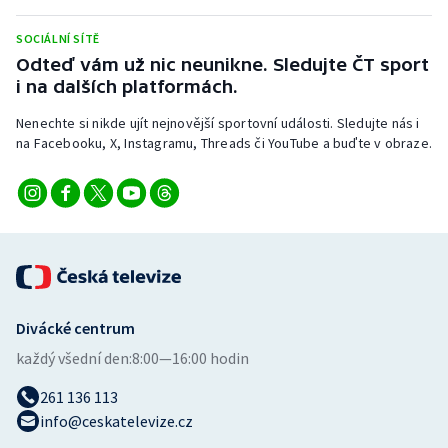
Stolní tenis
SOCIÁLNÍ SÍTĚ
Triatlon
Odteď vám už nic neunikne. Sledujte ČT sport
i na dalších platformách.
Veslování
Nenechte si nikde ujít nejnovější sportovní události. Sledujte nás i
na Facebooku, X, Instagramu, Threads či YouTube a buďte v obraze.
Vodní slalom
Volejbal
Ostatní
Divácké centrum
každý všední den:
8:00—16:00 hodin
261 136 113
info@ceskatelevize.cz