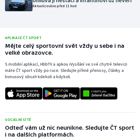
omluva jí nestačí a Infantinovi už nevěří
Aktualizováno před 11 hod
Olympijské hry
Parasport
APLIKACE ČT SPORT
Plavání
Mějte celý sportovní svět vždy u sebe i na
velké obrazovce.
Plážový volejbal
S mobilní aplikací, HbbTV a apkou iVysílání ve své chytré televizi
Ragby
máte ČT sport vždy po ruce. Sledujte přímé přenosy, články a
bonusový obsah kdekoli a kdykoli.
Rychlobruslení
Rychlostní kanoistika
Short track
SOCIÁLNÍ SÍTĚ
Odteď vám už nic neunikne. Sledujte ČT sport
Sportovní střelba
i na dalších platformách.