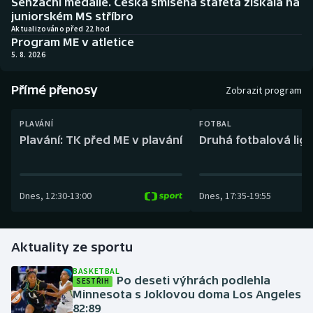
Senzační medaile. Česká smíšená štafeta získala na
Baseball a softbal
Soutěže
juniorském MS stříbro
Aktualizováno před 22 hod
Program ME v atletice
Basketbal
Historické návraty
5. 8. 2026
Biatlon
Aplikace ČT sport
Přímé přenosy
Zobrazit program
Boby a skeleton
AZ kvíz
PLAVÁNÍ
FOTBAL
Plavání: TK před ME v plavání
Druhá fotbalová liga
Box
Curling
Dnes
,
12:30
-
13:00
Dnes
,
17:35
-
19:55
Dostihy
Florbal
Aktuality ze sportu
BASKETBAL
Futsal
Po deseti výhrách podlehla
SESTŘIH
Minnesota s Joklovou doma Los Angeles
82:89
Golf