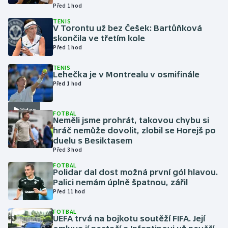
Před 1 hod
TENIS
Gymnastika
V Torontu už bez Češek: Bartůňková
skončila ve třetím kole
Házená
Před 1 hod
TENIS
Jezdectví
Lehečka je v Montrealu v osmifinále
Před 1 hod
Judo
Video
FOTBAL
Neměli jsme prohrát, takovou chybu si
Krasobruslení
hráč nemůže dovolit, zlobil se Horejš po
duelu s Besiktasem
Lezení
Před 3 hod
FOTBAL
Lyže a snowboard
Polidar dal dost možná první gól hlavou.
Palici nemám úplně špatnou, zářil
Před 11 hod
Moderní pětiboj
FOTBAL
Motorsport
UEFA trvá na bojkotu soutěží FIFA. Její