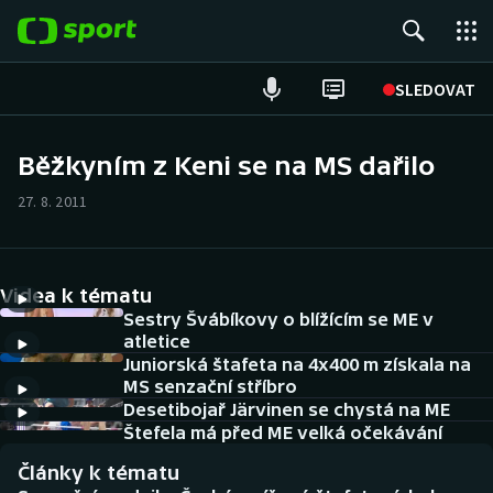
POPULÁRNÍ
SLEDOVAT
Fotbal
Běžkyním z Keni se na MS dařilo
Hokej
27. 8. 2011
Tenis
Videa k tématu
Atletika
Sestry Švábíkovy o blížícím se ME v
atletice
Cyklistika
Juniorská štafeta na 4x400 m získala na
MS senzační stříbro
DALŠÍ SPORTY
Desetibojař Järvinen se chystá na ME
Štefela má před ME velká očekávání
Americký fotbal
NEPŘEHLÉDNĚTE
Články k tématu