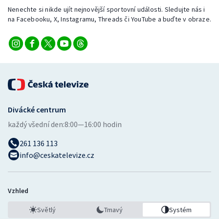
Stolní tenis
Nenechte si nikde ujít nejnovější sportovní události. Sledujte nás i
na Facebooku, X, Instagramu, Threads či YouTube a buďte v obraze.
Triatlon
Veslování
Vodní slalom
Volejbal
Divácké centrum
každý všední den:
8:00—16:00 hodin
Ostatní
261 136 113
info@ceskatelevize.cz
Vzhled
Světlý
Tmavý
Systém