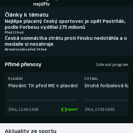
Baseball a softbal
Soutěže
nejdřív
Články k tématu
Basketbal
Historické návraty
Nejlépe placený český sportovec je opět Pastrňák,
podle Forbesu vydělal 275 milionů
Biatlon
Aplikace ČT sport
Před 11 hod
Česká osmnáctka ztrátu proti Finsku nedotáhla a o
medaile si nezahraje
Boby a skeleton
AZ kvíz
Aktualizováno před 14 hod
Box
Přímé přenosy
Zobrazit program
Curling
PLAVÁNÍ
FOTBAL
Plavání: TK před ME v plavání
Druhá fotbalová liga
Dostihy
Florbal
Zítra
,
12:30
-
13:00
Zítra
,
17:35
-
19:55
Futsal
Aktuality ze sportu
Golf