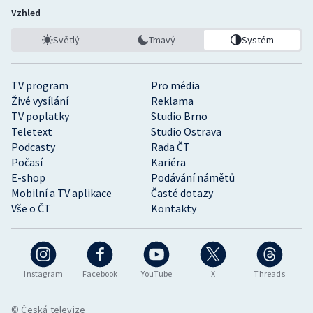
Vzhled
Světlý
Tmavý
Systém
TV program
Pro média
Živé vysílání
Reklama
TV poplatky
Studio Brno
Teletext
Studio Ostrava
Podcasty
Rada ČT
Počasí
Kariéra
E-shop
Podávání námětů
Mobilní a TV aplikace
Časté dotazy
Vše o ČT
Kontakty
Instagram
Facebook
YouTube
X
Threads
© Česká televize