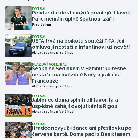
FOTBAL
Polidar dal dost možná první gól hlavou.
Gymnastika
Palici nemám úplně špatnou, zářil
Před 55 min
Házená
FOTBAL
UEFA trvá na bojkotu soutěží FIFA. Její
Jezdectví
omluva jí nestačí a Infantinovi už nevěří
Aktualizováno před 1 hod
Judo
PLÁŽOVÝ VOLEJBAL
Šépka se Sedlákem v Hamburku těsně
Krasobruslení
nestačili na hvězdné Nory a pak i na
Francouze
Aktualizováno před 1 hod
Lezení
FOTBAL
Jablonec doma splnil roli favorita a
Lyže a snowboard
úspěšně zahájil dvojutkání s Rigou
Aktualizováno před 1 hod
Moderní pětiboj
FOTBAL
Hradec nevyužil šance ani přesilovku po
Motorsport
červené kartě. Doma padl s Besiktasem