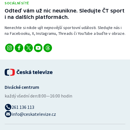
SOCIÁLNÍ SÍTĚ
Stolní tenis
Odteď vám už nic neunikne. Sledujte ČT sport
i na dalších platformách.
Triatlon
Nenechte si nikde ujít nejnovější sportovní události. Sledujte nás i
Veslování
na Facebooku, X, Instagramu, Threads či YouTube a buďte v obraze.
Vodní slalom
Volejbal
Ostatní
Divácké centrum
každý všední den:
8:00—16:00 hodin
261 136 113
info@ceskatelevize.cz