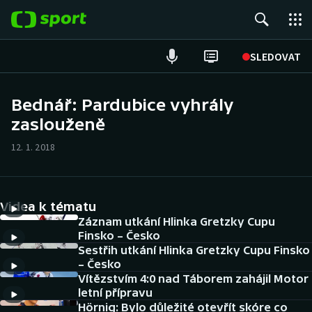
POPULÁRNÍ
SLEDOVAT
Fotbal
Bednář: Pardubice vyhrály
zaslouženě
Hokej
12. 1. 2018
Tenis
Atletika
Videa k tématu
Cyklistika
Záznam utkání Hlinka Gretzky Cupu
Finsko – Česko
Sestřih utkání Hlinka Gretzky Cupu Finsko
DALŠÍ SPORTY
– Česko
Vítězstvím 4:0 nad Táborem zahájil Motor
Americký fotbal
NEPŘEHLÉDNĚTE
letní přípravu
Hörnig: Bylo důležité otevřít skóre co