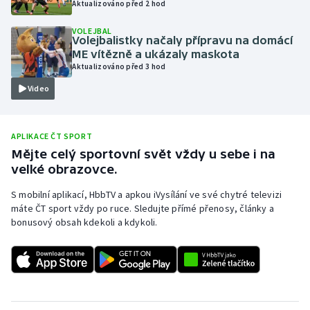
Aktualizováno před 2 hod
Olympijské hry
VOLEJBAL
Volejbalistky načaly přípravu na domácí
Parasport
ME vítězně a ukázaly maskota
Aktualizováno před 3 hod
Plavání
Video
Plážový volejbal
APLIKACE ČT SPORT
Ragby
Mějte celý sportovní svět vždy u sebe i na
velké obrazovce.
Rychlobruslení
S mobilní aplikací, HbbTV a apkou iVysílání ve své chytré televizi
máte ČT sport vždy po ruce. Sledujte přímé přenosy, články a
Rychlostní kanoistika
bonusový obsah kdekoli a kdykoli.
Short track
Sportovní střelba