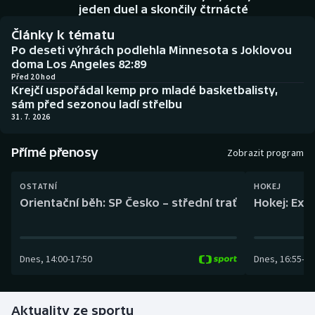
Baseball a softbal
Soutěže
jeden duel a skončily čtrnácté
Články k tématu
Basketbal
Historické návraty
Po deseti výhrách podlehla Minnesota s Joklovou
doma Los Angeles 82:89
Biatlon
Aplikace ČT sport
Před 20 hod
Krejčí uspořádal kemp pro mladé basketbalisty,
sám před sezonou ladí střelbu
Boby a skeleton
AZ kvíz
31. 7. 2026
Box
Přímé přenosy
Zobrazit program
Curling
OSTATNÍ
HOKEJ
Orientační běh: SP Česko – střední trať
Hokej: Exh
Dostihy
Florbal
Dnes
,
14:00
-
17:50
Dnes
,
16:55
-
19
Futsal
Aktuality ze sportu
Golf