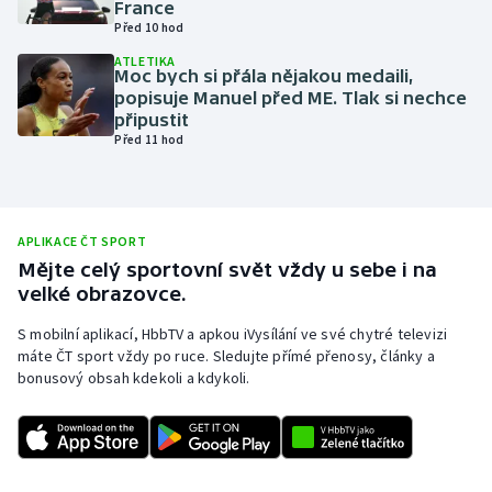
France
Před 10 hod
Olympijské hry
ATLETIKA
Moc bych si přála nějakou medaili,
Parasport
popisuje Manuel před ME. Tlak si nechce
připustit
Plavání
Před 11 hod
Plážový volejbal
Ragby
APLIKACE ČT SPORT
Mějte celý sportovní svět vždy u sebe i na
velké obrazovce.
Rychlobruslení
S mobilní aplikací, HbbTV a apkou iVysílání ve své chytré televizi
Rychlostní kanoistika
máte ČT sport vždy po ruce. Sledujte přímé přenosy, články a
bonusový obsah kdekoli a kdykoli.
Short track
Sportovní střelba