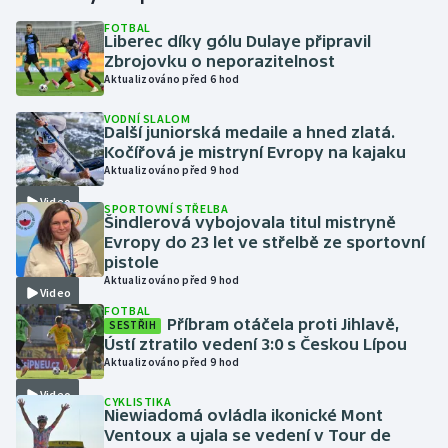
FOTBAL
Liberec díky gólu Dulaye připravil
Gymnastika
Zbrojovku o neporazitelnost
Aktualizováno před 6 hod
Házená
VODNÍ SLALOM
Další juniorská medaile a hned zlatá.
Jezdectví
Kočířová je mistryní Evropy na kajaku
Aktualizováno před 9 hod
Judo
Video
SPORTOVNÍ STŘELBA
Šindlerová vybojovala titul mistryně
Krasobruslení
Evropy do 23 let ve střelbě ze sportovní
pistole
Aktualizováno před 9 hod
Lezení
Video
FOTBAL
Příbram otáčela proti Jihlavě,
SESTŘIH
Lyže a snowboard
Ústí ztratilo vedení 3:0 s Českou Lípou
Aktualizováno před 9 hod
Moderní pětiboj
Video
CYKLISTIKA
Niewiadomá ovládla ikonické Mont
Motorsport
Ventoux a ujala se vedení v Tour de