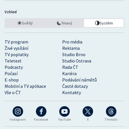
Vzhled
Světlý
Tmavý
Systém
TV program
Pro média
Živé vysílání
Reklama
TV poplatky
Studio Brno
Teletext
Studio Ostrava
Podcasty
Rada ČT
Počasí
Kariéra
E-shop
Podávání námětů
Mobilní a TV aplikace
Časté dotazy
Vše o ČT
Kontakty
Instagram
Facebook
YouTube
X
Threads