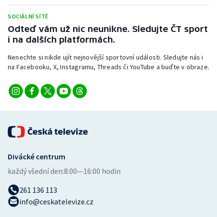
Stolní tenis
SOCIÁLNÍ SÍTĚ
Odteď vám už nic neunikne. Sledujte ČT sport
Triatlon
i na dalších platformách.
Veslování
Nenechte si nikde ujít nejnovější sportovní události. Sledujte nás i
na Facebooku, X, Instagramu, Threads či YouTube a buďte v obraze.
Vodní slalom
Volejbal
Ostatní
Divácké centrum
každý všední den:
8:00—16:00 hodin
261 136 113
info@ceskatelevize.cz