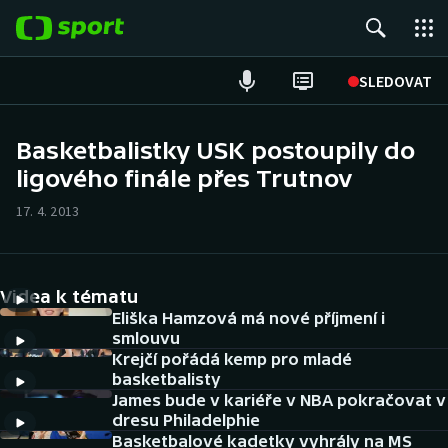
POPULÁRNÍ
SLEDOVAT
Fotbal
Basketbalistky USK postoupily do
ligového finále přes Trutnov
Hokej
17. 4. 2013
Tenis
Atletika
Videa k tématu
Cyklistika
Eliška Hamzová má nové příjmení i
smlouvu
Krejčí pořádá kemp pro mladé
DALŠÍ SPORTY
basketbalisty
James bude v kariéře v NBA pokračovat v
Americký fotbal
NEPŘEHLÉDNĚTE
dresu Philadelphie
Basketbalové kadetky vyhrály na MS