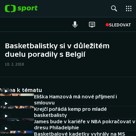
POPULÁRNÍ
SLEDOVAT
Fotbal
Basketbalistky si v důležitém
duelu poradily s Belgií
Hokej
10. 2. 2018
Tenis
Atletika
Videa k tématu
Cyklistika
Eliška Hamzová má nové příjmení i
smlouvu
Krejčí pořádá kemp pro mladé
DALŠÍ SPORTY
basketbalisty
James bude v kariéře v NBA pokračovat v
Americký fotbal
NEPŘEHLÉDNĚTE
dresu Philadelphie
Basketbalové kadetky vyhrály na MS