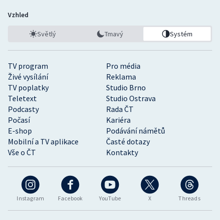
Vzhled
Světlý
Tmavý
Systém
TV program
Pro média
Živé vysílání
Reklama
TV poplatky
Studio Brno
Teletext
Studio Ostrava
Podcasty
Rada ČT
Počasí
Kariéra
E-shop
Podávání námětů
Mobilní a TV aplikace
Časté dotazy
Vše o ČT
Kontakty
Instagram
Facebook
YouTube
X
Threads