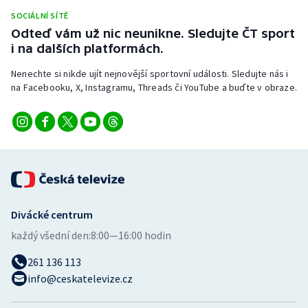
Stolní tenis
SOCIÁLNÍ SÍTĚ
Odteď vám už nic neunikne. Sledujte ČT sport
Triatlon
i na dalších platformách.
Nenechte si nikde ujít nejnovější sportovní události. Sledujte nás i
Veslování
na Facebooku, X, Instagramu, Threads či YouTube a buďte v obraze.
Vodní slalom
Volejbal
Ostatní
Divácké centrum
každý všední den:
8:00—16:00 hodin
261 136 113
info@ceskatelevize.cz