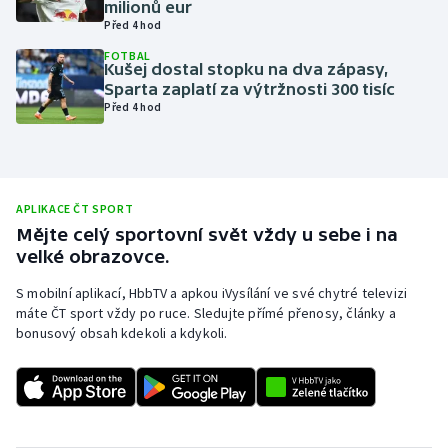
milionů eur
Před 4 hod
Olympijské hry
FOTBAL
Kušej dostal stopku na dva zápasy,
Parasport
Sparta zaplatí za výtržnosti 300 tisíc
Před 4 hod
Plavání
Plážový volejbal
APLIKACE ČT SPORT
Ragby
Mějte celý sportovní svět vždy u sebe i na
velké obrazovce.
Rychlobruslení
S mobilní aplikací, HbbTV a apkou iVysílání ve své chytré televizi
máte ČT sport vždy po ruce. Sledujte přímé přenosy, články a
Rychlostní kanoistika
bonusový obsah kdekoli a kdykoli.
Short track
Sportovní střelba