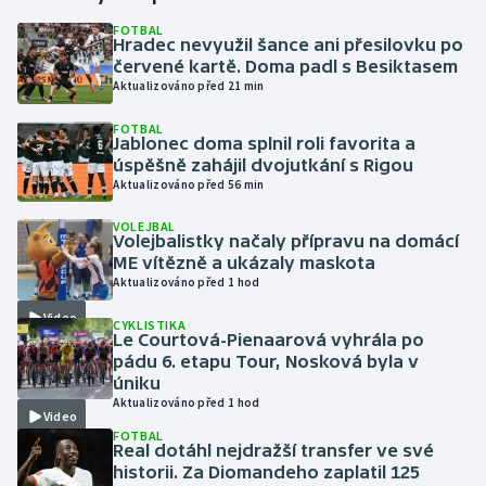
FOTBAL
Hradec nevyužil šance ani přesilovku po
Gymnastika
červené kartě. Doma padl s Besiktasem
Aktualizováno před 21 min
Házená
FOTBAL
Jablonec doma splnil roli favorita a
Jezdectví
úspěšně zahájil dvojutkání s Rigou
Aktualizováno před 56 min
Judo
VOLEJBAL
Volejbalistky načaly přípravu na domácí
Krasobruslení
ME vítězně a ukázaly maskota
Aktualizováno před 1 hod
Lezení
Video
CYKLISTIKA
Le Courtová-Pienaarová vyhrála po
Lyže a snowboard
pádu 6. etapu Tour, Nosková byla v
úniku
Aktualizováno před 1 hod
Moderní pětiboj
Video
FOTBAL
Real dotáhl nejdražší transfer ve své
Motorsport
historii. Za Diomandeho zaplatil 125