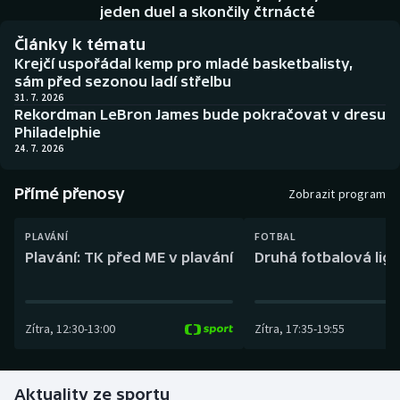
Baseball a softbal
Soutěže
jeden duel a skončily čtrnácté
Články k tématu
Basketbal
Historické návraty
Krejčí uspořádal kemp pro mladé basketbalisty,
sám před sezonou ladí střelbu
Biatlon
Aplikace ČT sport
31. 7. 2026
Rekordman LeBron James bude pokračovat v dresu
Philadelphie
Boby a skeleton
AZ kvíz
24. 7. 2026
Box
Přímé přenosy
Zobrazit program
Curling
PLAVÁNÍ
FOTBAL
Plavání: TK před ME v plavání
Druhá fotbalová liga
Dostihy
Florbal
Zítra
,
12:30
-
13:00
Zítra
,
17:35
-
19:55
Futsal
Aktuality ze sportu
Golf