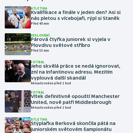
ATLETIKA
Kvalifikace a finále v jeden den? Asi si
Gymnastika
nás pletou s vícebojaři, rýpl si Staněk
Před 40 min
Házená
VESLOVÁNÍ
Párová čtyřka juniorek si vyjela v
Jezdectví
Plovdivu světové stříbro
Před 53 min
Judo
FOTBAL
Jeho skvělá práce se nedá ignorovat,
Krasobruslení
zní na Infantinovu adresu. Mezitím
vyplouvá další skandál
Aktualizováno před 1 hod
Lezení
FOTBAL
Vítek definitivně opouští Manchester
Lyže a snowboard
United, nově patří Middlesbrough
Aktualizováno před 1 hod
Moderní pětiboj
ATLETIKA
Stýplařka Berková skončila pátá na
Motorsport
juniorském světovém šampionátu