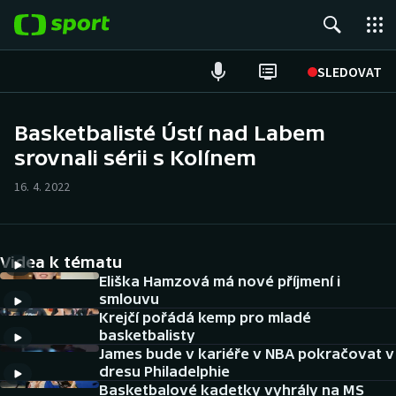
POPULÁRNÍ
SLEDOVAT
Fotbal
Basketbalisté Ústí nad Labem
srovnali sérii s Kolínem
Hokej
16. 4. 2022
Tenis
Atletika
Videa k tématu
Cyklistika
Eliška Hamzová má nové příjmení i
smlouvu
Krejčí pořádá kemp pro mladé
DALŠÍ SPORTY
basketbalisty
James bude v kariéře v NBA pokračovat v
Americký fotbal
NEPŘEHLÉDNĚTE
dresu Philadelphie
Basketbalové kadetky vyhrály na MS