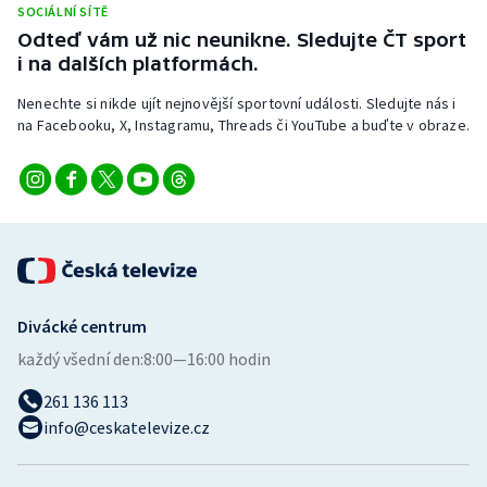
SOCIÁLNÍ SÍTĚ
Stolní tenis
Odteď vám už nic neunikne. Sledujte ČT sport
i na dalších platformách.
Triatlon
Nenechte si nikde ujít nejnovější sportovní události. Sledujte nás i
Veslování
na Facebooku, X, Instagramu, Threads či YouTube a buďte v obraze.
Vodní slalom
Volejbal
Ostatní
Divácké centrum
každý všední den:
8:00—16:00 hodin
261 136 113
info@ceskatelevize.cz