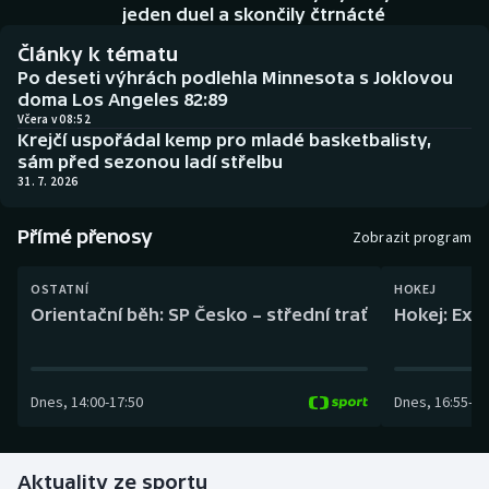
Baseball a softbal
Soutěže
jeden duel a skončily čtrnácté
Články k tématu
Basketbal
Historické návraty
Po deseti výhrách podlehla Minnesota s Joklovou
doma Los Angeles 82:89
Biatlon
Aplikace ČT sport
Včera v 08:52
Krejčí uspořádal kemp pro mladé basketbalisty,
sám před sezonou ladí střelbu
Boby a skeleton
AZ kvíz
31. 7. 2026
Box
Přímé přenosy
Zobrazit program
Curling
OSTATNÍ
HOKEJ
Orientační běh: SP Česko – střední trať
Hokej: Exh
Dostihy
Florbal
Dnes
,
14:00
-
17:50
Dnes
,
16:55
-
19
Futsal
Aktuality ze sportu
Golf