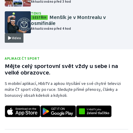
Aktualizováno před 3 hod
Olympijské hry
TENIS
Menšík je v Montrealu v
SESTŘIH
Parasport
osmifinále
Aktualizováno před 4 hod
Plavání
Video
Plážový volejbal
APLIKACE ČT SPORT
Ragby
Mějte celý sportovní svět vždy u sebe i na
velké obrazovce.
Rychlobruslení
S mobilní aplikací, HbbTV a apkou iVysílání ve své chytré televizi
máte ČT sport vždy po ruce. Sledujte přímé přenosy, články a
Rychlostní kanoistika
bonusový obsah kdekoli a kdykoli.
Short track
Sportovní střelba