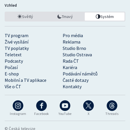
Vzhled
Světlý
Tmavý
Systém
TV program
Pro média
Živé vysílání
Reklama
TV poplatky
Studio Brno
Teletext
Studio Ostrava
Podcasty
Rada ČT
Počasí
Kariéra
E-shop
Podávání námětů
Mobilní a TV aplikace
Časté dotazy
Vše o ČT
Kontakty
Instagram
Facebook
YouTube
X
Threads
© Česká televize