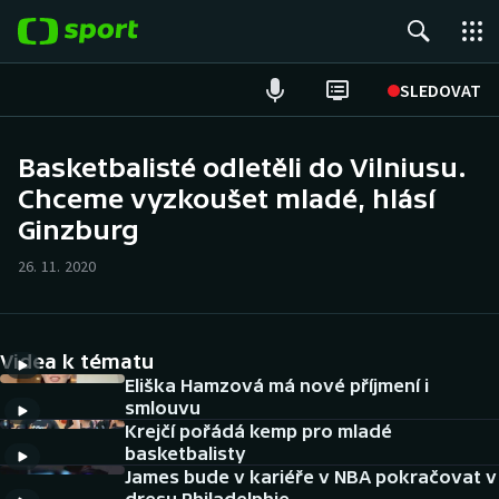
POPULÁRNÍ
SLEDOVAT
Fotbal
Basketbalisté odletěli do Vilniusu.
Chceme vyzkoušet mladé, hlásí
Hokej
Ginzburg
Tenis
26. 11. 2020
Atletika
Cyklistika
Videa k tématu
Eliška Hamzová má nové příjmení i
DALŠÍ SPORTY
smlouvu
Krejčí pořádá kemp pro mladé
basketbalisty
Americký fotbal
NEPŘEHLÉDNĚTE
James bude v kariéře v NBA pokračovat v