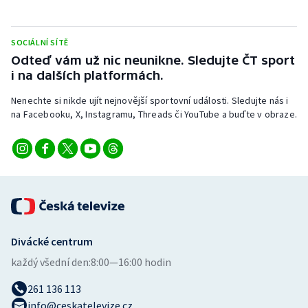
Stolní tenis
Triatlon
SOCIÁLNÍ SÍTĚ
Odteď vám už nic neunikne. Sledujte ČT sport
i na dalších platformách.
Veslování
Nenechte si nikde ujít nejnovější sportovní události. Sledujte nás i
Vodní slalom
na Facebooku, X, Instagramu, Threads či YouTube a buďte v obraze.
Volejbal
Ostatní
Divácké centrum
každý všední den:
8:00—16:00 hodin
261 136 113
info@ceskatelevize.cz