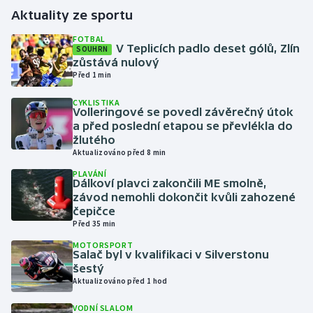
Aktuality ze sportu
Gymnastika
FOTBAL
V Teplicích padlo deset gólů, Zlín
SOUHRN
zůstává nulový
Házená
Před 1 min
Jezdectví
CYKLISTIKA
Volleringové se povedl závěrečný útok
a před poslední etapou se převlékla do
Judo
žlutého
Aktualizováno před 8 min
Krasobruslení
PLAVÁNÍ
Dálkoví plavci zakončili ME smolně,
závod nemohli dokončit kvůli zahozené
Lezení
čepičce
Před 35 min
Lyže a snowboard
MOTORSPORT
Salač byl v kvalifikaci v Silverstonu
Moderní pětiboj
šestý
Aktualizováno před 1 hod
Motorsport
VODNÍ SLALOM