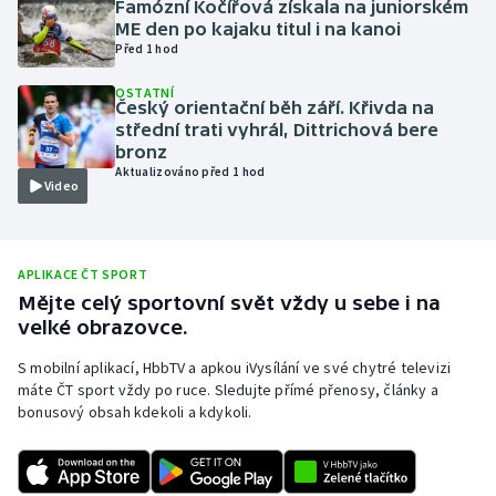
Famózní Kočířová získala na juniorském
ME den po kajaku titul i na kanoi
Olympijské hry
Před 1 hod
Parasport
OSTATNÍ
Český orientační běh září. Křivda na
střední trati vyhrál, Dittrichová bere
Plavání
bronz
Aktualizováno před 1 hod
Video
Plážový volejbal
Ragby
APLIKACE ČT SPORT
Rychlobruslení
Mějte celý sportovní svět vždy u sebe i na
velké obrazovce.
Rychlostní kanoistika
S mobilní aplikací, HbbTV a apkou iVysílání ve své chytré televizi
máte ČT sport vždy po ruce. Sledujte přímé přenosy, články a
Short track
bonusový obsah kdekoli a kdykoli.
Sportovní střelba