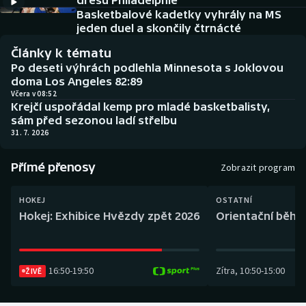
dresu Philadelphie
Baseball a softbal
Soutěže
Basketbalové kadetky vyhrály na MS
jeden duel a skončily čtrnácté
Basketbal
Historické návraty
Články k tématu
Po deseti výhrách podlehla Minnesota s Joklovou
Biatlon
Aplikace ČT sport
doma Los Angeles 82:89
Včera v 08:52
Krejčí uspořádal kemp pro mladé basketbalisty,
Boby a skeleton
AZ kvíz
sám před sezonou ladí střelbu
31. 7. 2026
Box
Přímé přenosy
Zobrazit program
Curling
HOKEJ
OSTATNÍ
Dostihy
Hokej: Exhibice Hvězdy zpět 2026
Orientační běh: 
Florbal
16:50
-
19:50
Zítra
,
10:50
-
15:00
Futsal
ŽIVĚ
Golf