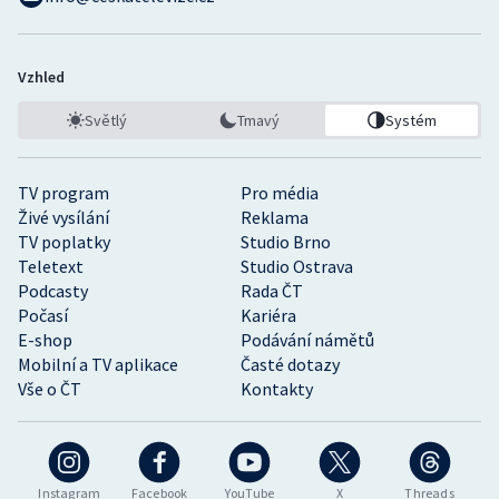
Vzhled
Světlý
Tmavý
Systém
TV program
Pro média
Živé vysílání
Reklama
TV poplatky
Studio Brno
Teletext
Studio Ostrava
Podcasty
Rada ČT
Počasí
Kariéra
E-shop
Podávání námětů
Mobilní a TV aplikace
Časté dotazy
Vše o ČT
Kontakty
Instagram
Facebook
YouTube
X
Threads