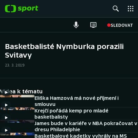
POPULÁRNÍ
SLEDOVAT
Fotbal
Basketbalisté Nymburka porazili
Svitavy
Hokej
23. 3. 2019
Tenis
Atletika
Videa k tématu
Cyklistika
Eliška Hamzová má nové příjmení i
smlouvu
Krejčí pořádá kemp pro mladé
DALŠÍ SPORTY
basketbalisty
James bude v kariéře v NBA pokračovat v
Americký fotbal
NEPŘEHLÉDNĚTE
dresu Philadelphie
Basketbalové kadetky vyhrály na MS