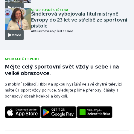
Video
Olympijské hry
SPORTOVNÍ STŘELBA
Šindlerová vybojovala titul mistryně
Evropy do 23 let ve střelbě ze sportovní
Parasport
pistole
Aktualizováno před 13 hod
Video
Plavání
Plážový volejbal
APLIKACE ČT SPORT
Ragby
Mějte celý sportovní svět vždy u sebe i na
velké obrazovce.
Rychlobruslení
S mobilní aplikací, HbbTV a apkou iVysílání ve své chytré televizi
máte ČT sport vždy po ruce. Sledujte přímé přenosy, články a
Rychlostní kanoistika
bonusový obsah kdekoli a kdykoli.
Short track
Sportovní střelba