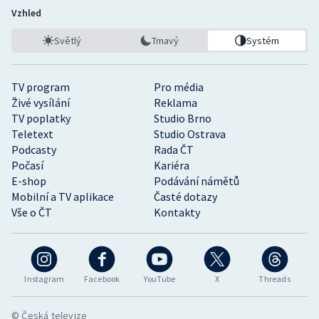
Vzhled
Světlý
Tmavý
Systém
TV program
Pro média
Živé vysílání
Reklama
TV poplatky
Studio Brno
Teletext
Studio Ostrava
Podcasty
Rada ČT
Počasí
Kariéra
E-shop
Podávání námětů
Mobilní a TV aplikace
Časté dotazy
Vše o ČT
Kontakty
Instagram
Facebook
YouTube
X
Threads
© Česká televize