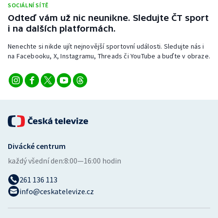
SOCIÁLNÍ SÍTĚ
Stolní tenis
Odteď vám už nic neunikne. Sledujte ČT sport
i na dalších platformách.
Triatlon
Nenechte si nikde ujít nejnovější sportovní události. Sledujte nás i
Veslování
na Facebooku, X, Instagramu, Threads či YouTube a buďte v obraze.
Vodní slalom
Volejbal
Ostatní
Divácké centrum
každý všední den:
8:00—16:00 hodin
261 136 113
info@ceskatelevize.cz