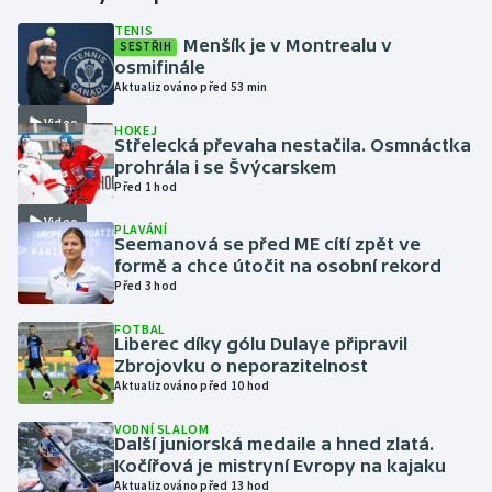
TENIS
Menšík je v Montrealu v
SESTŘIH
Gymnastika
osmifinále
Aktualizováno před 53 min
Házená
Video
HOKEJ
Střelecká převaha nestačila. Osmnáctka
Jezdectví
prohrála i se Švýcarskem
Před 1 hod
Judo
Video
PLAVÁNÍ
Seemanová se před ME cítí zpět ve
Krasobruslení
formě a chce útočit na osobní rekord
Před 3 hod
Lezení
FOTBAL
Liberec díky gólu Dulaye připravil
Lyže a snowboard
Zbrojovku o neporazitelnost
Aktualizováno před 10 hod
Moderní pětiboj
VODNÍ SLALOM
Další juniorská medaile a hned zlatá.
Kočířová je mistryní Evropy na kajaku
Motorsport
Aktualizováno před 13 hod