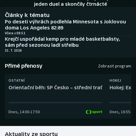
Baseball a softbal
Soutěže
jeden duel a skončily čtrnácté
Články k tématu
Basketbal
Historické návraty
Po deseti výhrách podlehla Minnesota s Joklovou
doma Los Angeles 82:89
Biatlon
Aplikace ČT sport
Včera v 08:52
Krejčí uspořádal kemp pro mladé basketbalisty,
sám před sezonou ladí střelbu
Boby a skeleton
AZ kvíz
31. 7. 2026
Box
Přímé přenosy
Zobrazit program
Curling
OSTATNÍ
HOKEJ
Orientační běh: SP Česko – střední trať
Hokej: Exh
Dostihy
Florbal
Dnes
,
14:00
-
17:50
Dnes
,
16:55
-
19
Futsal
Aktuality ze sportu
Golf