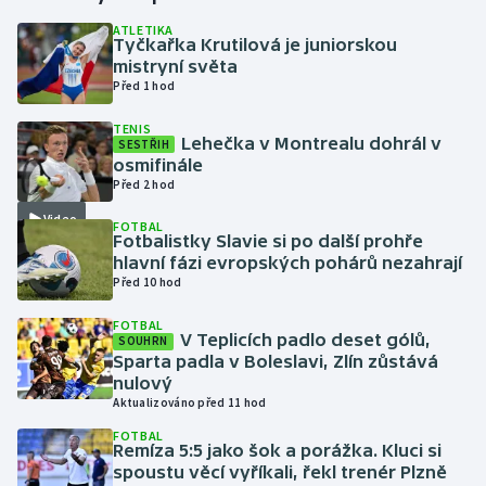
ATLETIKA
Tyčkařka Krutilová je juniorskou
Gymnastika
mistryní světa
Před 1 hod
Házená
TENIS
Lehečka v Montrealu dohrál v
SESTŘIH
Jezdectví
osmifinále
Před 2 hod
Judo
Video
FOTBAL
Fotbalistky Slavie si po další prohře
Krasobruslení
hlavní fázi evropských pohárů nezahrají
Před 10 hod
Lezení
FOTBAL
V Teplicích padlo deset gólů,
SOUHRN
Lyže a snowboard
Sparta padla v Boleslavi, Zlín zůstává
nulový
Aktualizováno před 11 hod
Moderní pětiboj
FOTBAL
Remíza 5:5 jako šok a porážka. Kluci si
Motorsport
spoustu věcí vyříkali, řekl trenér Plzně