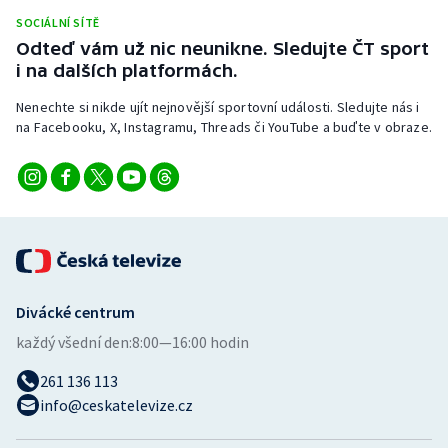
Stolní tenis
SOCIÁLNÍ SÍTĚ
Odteď vám už nic neunikne. Sledujte ČT sport
Triatlon
i na dalších platformách.
Nenechte si nikde ujít nejnovější sportovní události. Sledujte nás i
Veslování
na Facebooku, X, Instagramu, Threads či YouTube a buďte v obraze.
Vodní slalom
Volejbal
Ostatní
Divácké centrum
každý všední den:
8:00—16:00 hodin
261 136 113
info@ceskatelevize.cz