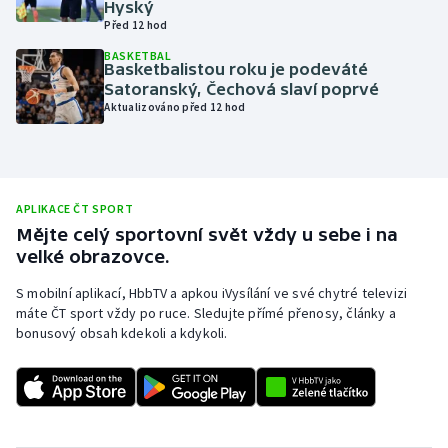
Hyský
Před 12 hod
Olympijské hry
BASKETBAL
Basketbalistou roku je podeváté
Parasport
Satoranský, Čechová slaví poprvé
Aktualizováno před 12 hod
Plavání
Plážový volejbal
APLIKACE ČT SPORT
Ragby
Mějte celý sportovní svět vždy u sebe i na
velké obrazovce.
Rychlobruslení
S mobilní aplikací, HbbTV a apkou iVysílání ve své chytré televizi
máte ČT sport vždy po ruce. Sledujte přímé přenosy, články a
Rychlostní kanoistika
bonusový obsah kdekoli a kdykoli.
Short track
Sportovní střelba