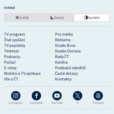
Vzhled
Světlý
Tmavý
Systém
TV program
Pro média
Živé vysílání
Reklama
TV poplatky
Studio Brno
Teletext
Studio Ostrava
Podcasty
Rada ČT
Počasí
Kariéra
E-shop
Podávání námětů
Mobilní a TV aplikace
Časté dotazy
Vše o ČT
Kontakty
Instagram
Facebook
YouTube
X
Threads