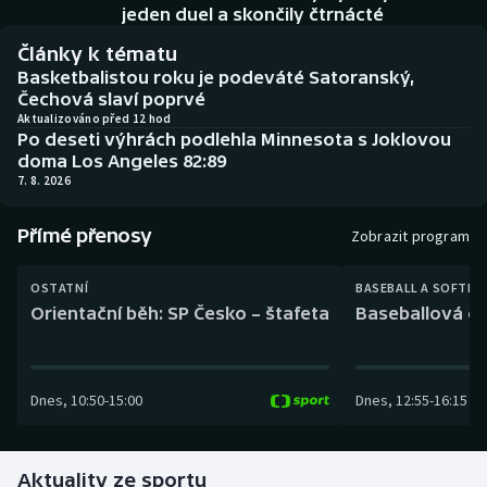
Baseball a softbal
Soutěže
jeden duel a skončily čtrnácté
Články k tématu
Basketbal
Historické návraty
Basketbalistou roku je podeváté Satoranský,
Čechová slaví poprvé
Biatlon
Aplikace ČT sport
Aktualizováno před 12 hod
Po deseti výhrách podlehla Minnesota s Joklovou
doma Los Angeles 82:89
Boby a skeleton
AZ kvíz
7. 8. 2026
Box
Přímé přenosy
Zobrazit program
Curling
OSTATNÍ
BASEBALL A SOFTBA
Orientační běh: SP Česko – štafeta
Baseballová ex
Dostihy
Florbal
Dnes
,
10:50
-
15:00
Dnes
,
12:55
-
16:15
Futsal
Aktuality ze sportu
Golf