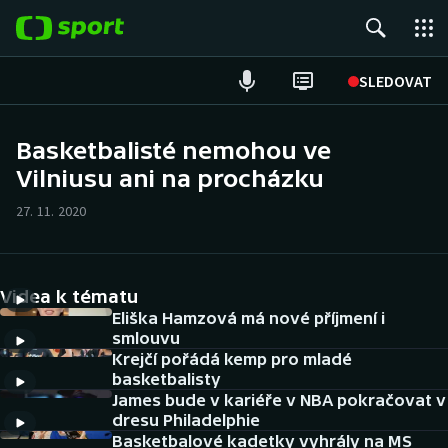
POPULÁRNÍ
SLEDOVAT
Fotbal
Basketbalisté nemohou ve
Vilniusu ani na procházku
Hokej
27. 11. 2020
Tenis
Atletika
Videa k tématu
Cyklistika
Eliška Hamzová má nové příjmení i
smlouvu
Krejčí pořádá kemp pro mladé
DALŠÍ SPORTY
basketbalisty
James bude v kariéře v NBA pokračovat v
Americký fotbal
NEPŘEHLÉDNĚTE
dresu Philadelphie
Basketbalové kadetky vyhrály na MS