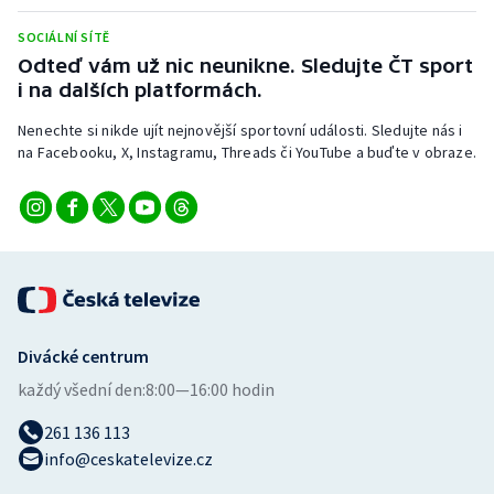
Stolní tenis
SOCIÁLNÍ SÍTĚ
Odteď vám už nic neunikne. Sledujte ČT sport
Triatlon
i na dalších platformách.
Veslování
Nenechte si nikde ujít nejnovější sportovní události. Sledujte nás i
na Facebooku, X, Instagramu, Threads či YouTube a buďte v obraze.
Vodní slalom
Volejbal
Ostatní
Divácké centrum
každý všední den:
8:00—16:00 hodin
261 136 113
info@ceskatelevize.cz