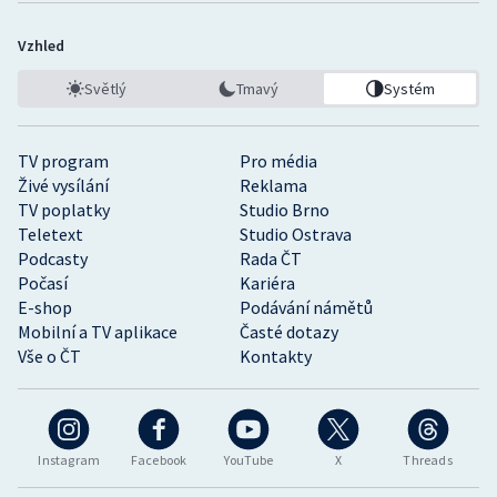
Vzhled
Světlý
Tmavý
Systém
TV program
Pro média
Živé vysílání
Reklama
TV poplatky
Studio Brno
Teletext
Studio Ostrava
Podcasty
Rada ČT
Počasí
Kariéra
E-shop
Podávání námětů
Mobilní a TV aplikace
Časté dotazy
Vše o ČT
Kontakty
Instagram
Facebook
YouTube
X
Threads