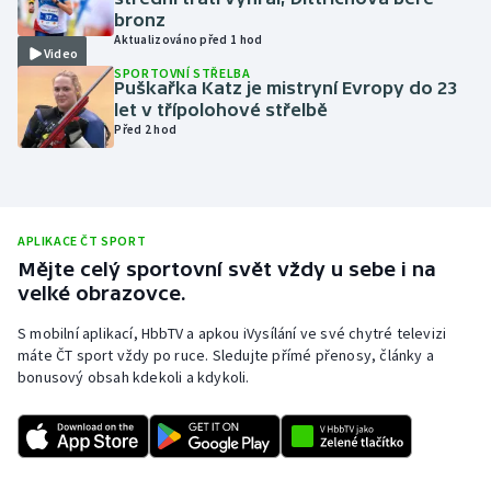
bronz
Olympijské hry
Aktualizováno před 1 hod
Video
SPORTOVNÍ STŘELBA
Parasport
Puškařka Katz je mistryní Evropy do 23
let v třípolohové střelbě
Před 2 hod
Plavání
Plážový volejbal
Ragby
APLIKACE ČT SPORT
Mějte celý sportovní svět vždy u sebe i na
velké obrazovce.
Rychlobruslení
S mobilní aplikací, HbbTV a apkou iVysílání ve své chytré televizi
Rychlostní kanoistika
máte ČT sport vždy po ruce. Sledujte přímé přenosy, články a
bonusový obsah kdekoli a kdykoli.
Short track
Sportovní střelba