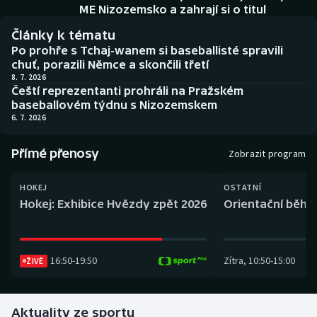
Baseball a softbal
Soutěže
ME Nizozemsko a zahrají si o titul
Články k tématu
Basketbal
Historické návraty
Po prohře s Tchaj-wanem si baseballisté spravili
chuť, porazili Němce a skončili třetí
Biatlon
Aplikace ČT sport
8. 7. 2026
Čeští reprezentanti prohráli na Pražském
baseballovém týdnu s Nizozemskem
Boby a skeleton
AZ kvíz
6. 7. 2026
Box
Přímé přenosy
Zobrazit program
Curling
HOKEJ
OSTATNÍ
Hokej: Exhibice Hvězdy zpět 2026
Orientační běh: 
Dostihy
Florbal
16:50
-
19:50
Zítra
,
10:50
-
15:00
ŽIVĚ
Futsal
Aktuality ze sportu
Golf