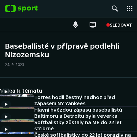
POPULÁRNÍ
SLEDOVAT
Fotbal
Baseballisté v přípravě podlehli
Nizozemsku
Hokej
24. 9. 2023
Tenis
Atletika
Videa k tématu
Cyklistika
Torres hodil čestný nadhoz před
zápasem NY Yankees
Hlavní hvězdou zápasu baseballistů
DALŠÍ SPORTY
Baltimoru a Detroitu byla veverka
Softbalistky zůstaly na ME do 22 let
Americký fotbal
NEPŘEHLÉDNĚTE
stříbrné
České softbalistky do 22 let porazily na