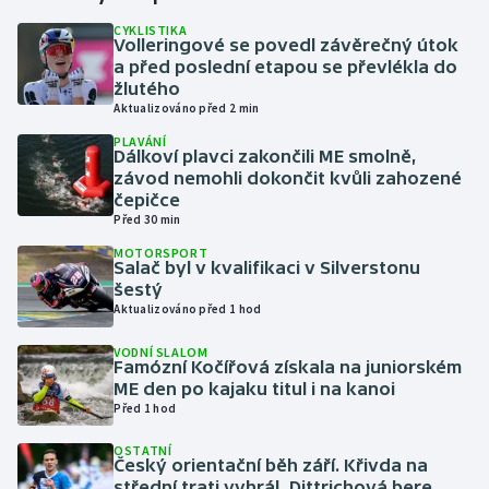
CYKLISTIKA
Volleringové se povedl závěrečný útok
Gymnastika
a před poslední etapou se převlékla do
žlutého
Házená
Aktualizováno před 2 min
PLAVÁNÍ
Jezdectví
Dálkoví plavci zakončili ME smolně,
závod nemohli dokončit kvůli zahozené
čepičce
Judo
Před 30 min
MOTORSPORT
Krasobruslení
Salač byl v kvalifikaci v Silverstonu
šestý
Lezení
Aktualizováno před 1 hod
VODNÍ SLALOM
Lyže a snowboard
Famózní Kočířová získala na juniorském
ME den po kajaku titul i na kanoi
Před 1 hod
Moderní pětiboj
OSTATNÍ
Český orientační běh září. Křivda na
Motorsport
střední trati vyhrál, Dittrichová bere