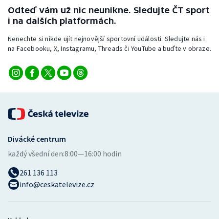
Stolní tenis
Odteď vám už nic neunikne. Sledujte ČT sport
i na dalších platformách.
Triatlon
Nenechte si nikde ujít nejnovější sportovní události. Sledujte nás i
na Facebooku, X, Instagramu, Threads či YouTube a buďte v obraze.
Veslování
Vodní slalom
Volejbal
Ostatní
Divácké centrum
každý všední den:
8:00—16:00 hodin
261 136 113
info@ceskatelevize.cz