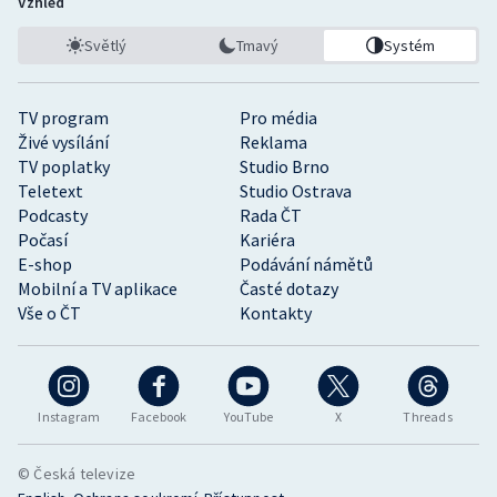
Vzhled
Světlý
Tmavý
Systém
TV program
Pro média
Živé vysílání
Reklama
TV poplatky
Studio Brno
Teletext
Studio Ostrava
Podcasty
Rada ČT
Počasí
Kariéra
E-shop
Podávání námětů
Mobilní a TV aplikace
Časté dotazy
Vše o ČT
Kontakty
Instagram
Facebook
YouTube
X
Threads
© Česká televize