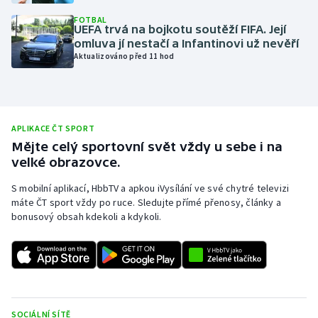
Olympijské hry
FOTBAL
UEFA trvá na bojkotu soutěží FIFA. Její
omluva jí nestačí a Infantinovi už nevěří
Parasport
Aktualizováno před 11 hod
Plavání
Plážový volejbal
APLIKACE ČT SPORT
Mějte celý sportovní svět vždy u sebe i na
Ragby
velké obrazovce.
S mobilní aplikací, HbbTV a apkou iVysílání ve své chytré televizi
Rychlobruslení
máte ČT sport vždy po ruce. Sledujte přímé přenosy, články a
bonusový obsah kdekoli a kdykoli.
Rychlostní kanoistika
Short track
Sportovní střelba
SOCIÁLNÍ SÍTĚ