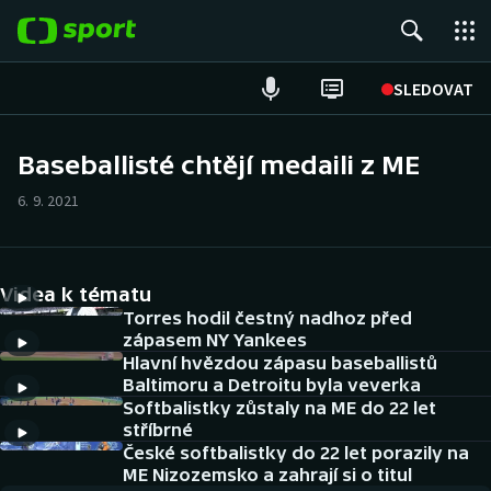
POPULÁRNÍ
SLEDOVAT
Fotbal
Baseballisté chtějí medaili z ME
Hokej
6. 9. 2021
Tenis
Videa k tématu
Atletika
Torres hodil čestný nadhoz před
zápasem NY Yankees
Cyklistika
Hlavní hvězdou zápasu baseballistů
Baltimoru a Detroitu byla veverka
DALŠÍ SPORTY
Softbalistky zůstaly na ME do 22 let
stříbrné
Americký fotbal
České softbalistky do 22 let porazily na
NEPŘEHLÉDNĚTE
ME Nizozemsko a zahrají si o titul