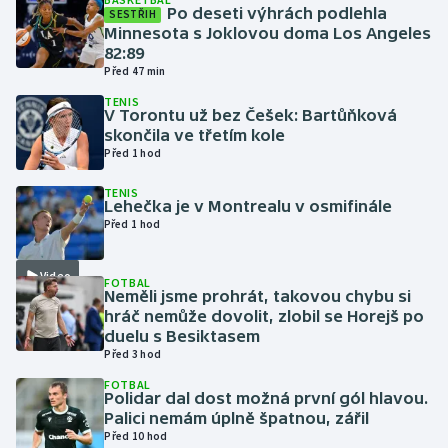
Po deseti výhrách podlehla
SESTŘIH
Minnesota s Joklovou doma Los Angeles
Gymnastika
82:89
Před 47 min
Házená
TENIS
V Torontu už bez Češek: Bartůňková
skončila ve třetím kole
Jezdectví
Před 1 hod
Judo
TENIS
Lehečka je v Montrealu v osmifinále
Před 1 hod
Krasobruslení
Video
FOTBAL
Lezení
Neměli jsme prohrát, takovou chybu si
hráč nemůže dovolit, zlobil se Horejš po
Lyže a snowboard
duelu s Besiktasem
Před 3 hod
Moderní pětiboj
FOTBAL
Polidar dal dost možná první gól hlavou.
Palici nemám úplně špatnou, zářil
Motorsport
Před 10 hod