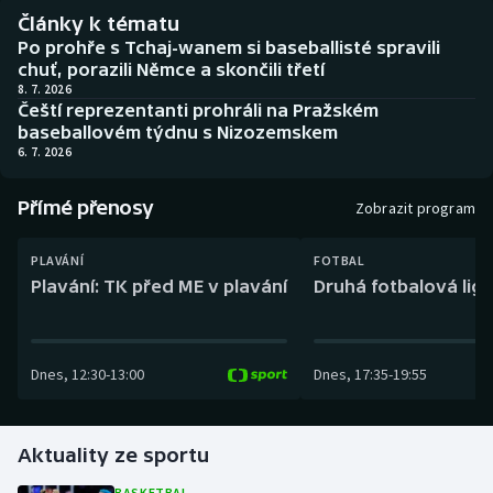
Baseball a softbal
Soutěže
Články k tématu
Po prohře s Tchaj-wanem si baseballisté spravili
Basketbal
Historické návraty
chuť, porazili Němce a skončili třetí
8. 7. 2026
Čeští reprezentanti prohráli na Pražském
Biatlon
Aplikace ČT sport
baseballovém týdnu s Nizozemskem
6. 7. 2026
Boby a skeleton
AZ kvíz
Přímé přenosy
Zobrazit program
Box
PLAVÁNÍ
FOTBAL
Curling
Plavání: TK před ME v plavání
Druhá fotbalová liga
Dostihy
Dnes
,
12:30
-
13:00
Dnes
,
17:35
-
19:55
Florbal
Futsal
Aktuality ze sportu
Golf
BASKETBAL