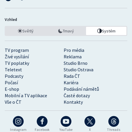
Vzhled
Světlý
Tmavý
Systém
TV program
Pro média
Živé vysílání
Reklama
TV poplatky
Studio Brno
Teletext
Studio Ostrava
Podcasty
Rada ČT
Počasí
Kariéra
E-shop
Podávání námětů
Mobilní a TV aplikace
Časté dotazy
Vše o ČT
Kontakty
Instagram
Facebook
YouTube
X
Threads