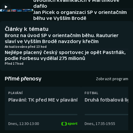
úvodních kvalifikacích v Martínkově
Baseball a softbal
Soutěže
dařilo
Jan Picek o organizaci SP v orientačním
Basketbal
Historické návraty
běhu ve Vyšším Brodě
Články k tématu
Biatlon
Aplikace ČT sport
Bronz na úvod SP v orientačním běhu. Rauturier
slaví ve Vyšším Brodě navzdory křečím
Boby a skeleton
AZ kvíz
Aktualizováno před 13 hod
Nejlépe placený český sportovec je opět Pastrňák,
podle Forbesu vydělal 275 milionů
Box
Před 17 hod
Curling
Přímé přenosy
Zobrazit program
Dostihy
PLAVÁNÍ
FOTBAL
Plavání: TK před ME v plavání
Druhá fotbalová liga
Florbal
Futsal
Dnes
,
12:30
-
13:00
Dnes
,
17:35
-
19:55
Golf