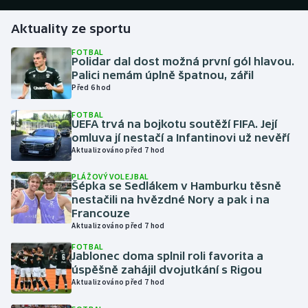
Aktuality ze sportu
Gymnastika
FOTBAL
Polidar dal dost možná první gól hlavou.
Házená
Palici nemám úplně špatnou, zářil
Před 6 hod
Jezdectví
FOTBAL
UEFA trvá na bojkotu soutěží FIFA. Její
Judo
omluva jí nestačí a Infantinovi už nevěří
Aktualizováno před 7 hod
Krasobruslení
PLÁŽOVÝ VOLEJBAL
Šépka se Sedlákem v Hamburku těsně
Lezení
nestačili na hvězdné Nory a pak i na
Francouze
Aktualizováno před 7 hod
Lyže a snowboard
FOTBAL
Jablonec doma splnil roli favorita a
Moderní pětiboj
úspěšně zahájil dvojutkání s Rigou
Aktualizováno před 7 hod
Motorsport