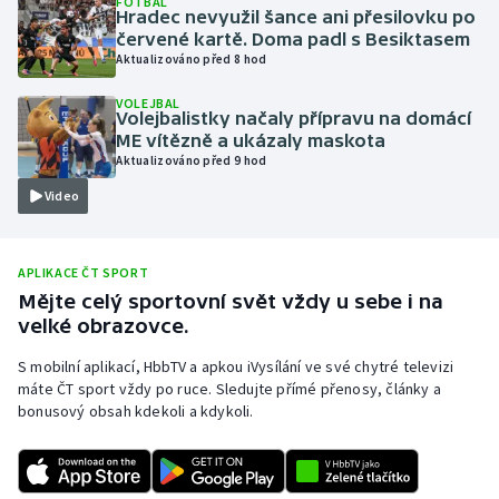
FOTBAL
Hradec nevyužil šance ani přesilovku po
Olympijské hry
červené kartě. Doma padl s Besiktasem
Aktualizováno před 8 hod
Parasport
VOLEJBAL
Volejbalistky načaly přípravu na domácí
Plavání
ME vítězně a ukázaly maskota
Aktualizováno před 9 hod
Plážový volejbal
Video
Ragby
APLIKACE ČT SPORT
Rychlobruslení
Mějte celý sportovní svět vždy u sebe i na
velké obrazovce.
Rychlostní kanoistika
S mobilní aplikací, HbbTV a apkou iVysílání ve své chytré televizi
máte ČT sport vždy po ruce. Sledujte přímé přenosy, články a
Short track
bonusový obsah kdekoli a kdykoli.
Sportovní střelba