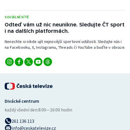
Stolní tenis
SOCIÁLNÍ SÍTĚ
Triatlon
Odteď vám už nic neunikne. Sledujte ČT sport
i na dalších platformách.
Veslování
Nenechte si nikde ujít nejnovější sportovní události. Sledujte nás i
Vodní slalom
na Facebooku, X, Instagramu, Threads či YouTube a buďte v obraze.
Volejbal
Ostatní
Divácké centrum
každý všední den:
8:00—16:00 hodin
261 136 113
info@ceskatelevize.cz