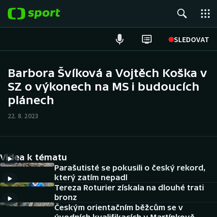
POPULÁRNÍ
SLEDOVAT
Fotbal
Barbora Švíková a Vojtěch Koška v
SZ o výkonech na MS i budoucích
Hokej
plánech
Tenis
22. 8. 2023
Atletika
Cyklistika
Videa k tématu
Parašutisté se pokusili o český rekord,
DALŠÍ SPORTY
který zatím nepadl
Tereza Roturier získala na dlouhé trati
bronz
Americký fotbal
NEPŘEHLÉDNĚTE
Českým orientačním běžcům se v