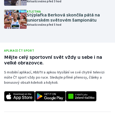
Aktualizováno před 3 hod
Olympijské hry
ATLETIKA
Stýplařka Berková skončila pátá na
Parasport
juniorském světovém šampionátu
Aktualizováno před 5 hod
Plavání
Plážový volejbal
APLIKACE ČT SPORT
Ragby
Mějte celý sportovní svět vždy u sebe i na
velké obrazovce.
Rychlobruslení
S mobilní aplikací, HbbTV a apkou iVysílání ve své chytré televizi
máte ČT sport vždy po ruce. Sledujte přímé přenosy, články a
Rychlostní kanoistika
bonusový obsah kdekoli a kdykoli.
Short track
Sportovní střelba