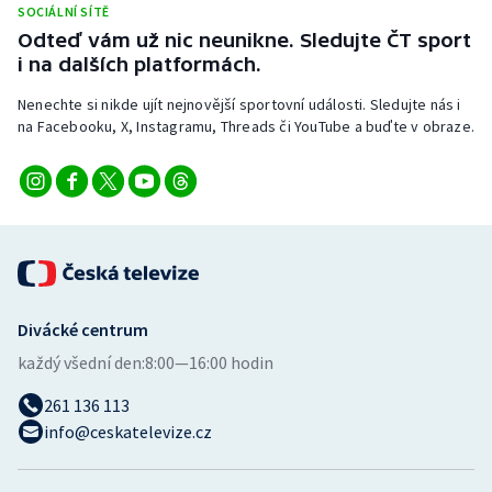
SOCIÁLNÍ SÍTĚ
Stolní tenis
Odteď vám už nic neunikne. Sledujte ČT sport
i na dalších platformách.
Triatlon
Nenechte si nikde ujít nejnovější sportovní události. Sledujte nás i
Veslování
na Facebooku, X, Instagramu, Threads či YouTube a buďte v obraze.
Vodní slalom
Volejbal
Ostatní
Divácké centrum
každý všední den:
8:00—16:00 hodin
261 136 113
info@ceskatelevize.cz