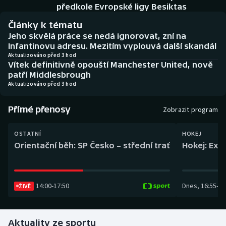
Baseball a softbal
Soutěže
předkole Evropské ligy Besiktas
Články k tématu
Basketbal
Historické návraty
Jeho skvělá práce se nedá ignorovat, zní na
Infantinovu adresu. Mezitím vyplouvá další skandál
Biatlon
Aplikace ČT sport
Aktualizováno před 3 hod
Vítek definitivně opouští Manchester United, nově
patří Middlesbrough
Boby a skeleton
AZ kvíz
Aktualizováno před 3 hod
Box
Přímé přenosy
Zobrazit program
Curling
OSTATNÍ
HOKEJ
Orientační běh: SP Česko – střední trať
Hokej: Exh
Dostihy
Florbal
14:00
-
17:50
Dnes
,
16:55
-
19
ŽIVĚ
Futsal
Aktuality ze sportu
Golf