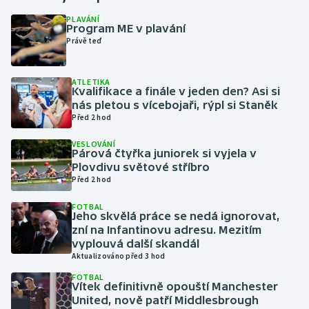
PLAVÁNÍ
Program ME v plavání
Gymnastika
Právě teď
Házená
ATLETIKA
Kvalifikace a finále v jeden den? Asi si
Jezdectví
nás pletou s vícebojaři, rýpl si Staněk
Před 2 hod
Judo
VESLOVÁNÍ
Párová čtyřka juniorek si vyjela v
Krasobruslení
Plovdivu světové stříbro
Před 2 hod
Lezení
FOTBAL
Jeho skvělá práce se nedá ignorovat,
Lyže a snowboard
zní na Infantinovu adresu. Mezitím
vyplouvá další skandál
Aktualizováno před 3 hod
Moderní pětiboj
FOTBAL
Vítek definitivně opouští Manchester
Motorsport
United, nově patří Middlesbrough