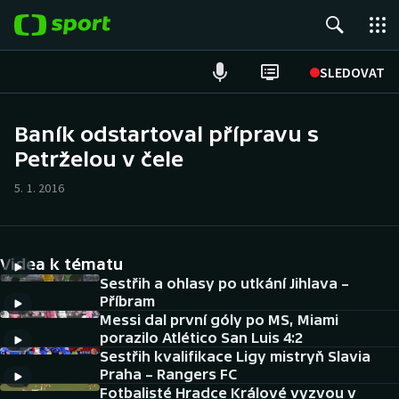
POPULÁRNÍ
SLEDOVAT
Fotbal
Baník odstartoval přípravu s
Petrželou v čele
Hokej
5. 1. 2016
Tenis
Atletika
Videa k tématu
Cyklistika
Sestřih a ohlasy po utkání Jihlava –
Příbram
Messi dal první góly po MS, Miami
DALŠÍ SPORTY
porazilo Atlético San Luis 4:2
Sestřih kvalifikace Ligy mistryň Slavia
Americký fotbal
NEPŘEHLÉDNĚTE
Praha – Rangers FC
Fotbalisté Hradce Králové vyzvou v