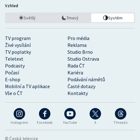
Vzhled
Světlý
Tmavý
Systém
TV program
Pro média
Živé vysílání
Reklama
TV poplatky
Studio Brno
Teletext
Studio Ostrava
Podcasty
Rada ČT
Počasí
Kariéra
E-shop
Podávání námětů
Mobilní a TV aplikace
Časté dotazy
Vše o ČT
Kontakty
Instagram
Facebook
YouTube
X
Threads
© Česká televize