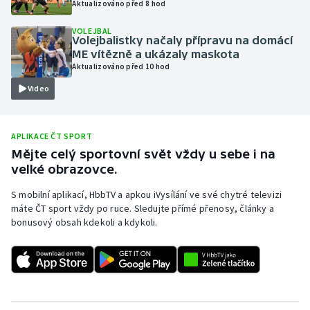
Aktualizováno před 8 hod
Olympijské hry
VOLEJBAL
Volejbalistky načaly přípravu na domácí
Parasport
ME vítězně a ukázaly maskota
Aktualizováno před 10 hod
Plavání
Video
Plážový volejbal
APLIKACE ČT SPORT
Ragby
Mějte celý sportovní svět vždy u sebe i na
velké obrazovce.
Rychlobruslení
S mobilní aplikací, HbbTV a apkou iVysílání ve své chytré televizi
máte ČT sport vždy po ruce. Sledujte přímé přenosy, články a
Rychlostní kanoistika
bonusový obsah kdekoli a kdykoli.
Short track
Sportovní střelba