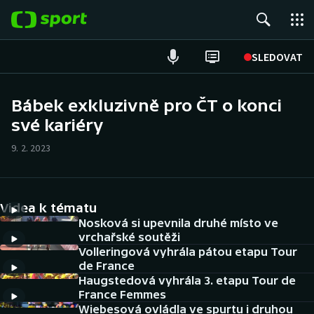
POPULÁRNÍ
SLEDOVAT
Fotbal
Bábek exkluzivně pro ČT o konci
své kariéry
Hokej
9. 2. 2023
Tenis
Atletika
Videa k tématu
Cyklistika
Nosková si upevnila druhé místo ve
vrchařské soutěži
Volleringová vyhrála pátou etapu Tour
DALŠÍ SPORTY
de France
Haugstedová vyhrála 3. etapu Tour de
Americký fotbal
NEPŘEHLÉDNĚTE
France Femmes
Wiebesová ovládla ve spurtu i druhou