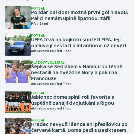
FOTBAL
Polidar dal dost možná první gól hlavou.
Gymnastika
Palici nemám úplně špatnou, zářil
Před 7 hod
Házená
FOTBAL
UEFA trvá na bojkotu soutěží FIFA. Její
Jezdectví
omluva jí nestačí a Infantinovi už nevěří
Aktualizováno před 7 hod
Judo
PLÁŽOVÝ VOLEJBAL
Šépka se Sedlákem v Hamburku těsně
Krasobruslení
nestačili na hvězdné Nory a pak i na
Francouze
Aktualizováno před 7 hod
Lezení
FOTBAL
Jablonec doma splnil roli favorita a
Lyže a snowboard
úspěšně zahájil dvojutkání s Rigou
Aktualizováno před 8 hod
Moderní pětiboj
FOTBAL
Hradec nevyužil šance ani přesilovku po
Motorsport
červené kartě. Doma padl s Besiktasem