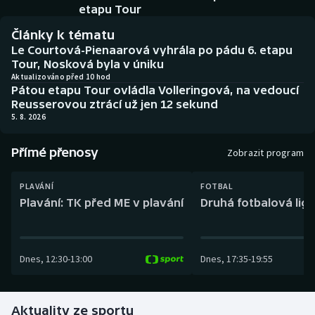
Baseball a softbal
Soutěže
etapu Tour
Články k tématu
Basketbal
Historické návraty
Le Courtová-Pienaarová vyhrála po pádu 6. etapu
Tour, Nosková byla v úniku
Biatlon
Aplikace ČT sport
Aktualizováno před 10 hod
Pátou etapu Tour ovládla Volleringová, na vedoucí
Reusserovou ztrácí už jen 12 sekund
Boby a skeleton
AZ kvíz
5. 8. 2026
Box
Přímé přenosy
Zobrazit program
Curling
PLAVÁNÍ
FOTBAL
Plavání: TK před ME v plavání
Druhá fotbalová liga
Dostihy
Florbal
Dnes
,
12:30
-
13:00
Dnes
,
17:35
-
19:55
Futsal
Aktuality ze sportu
Golf