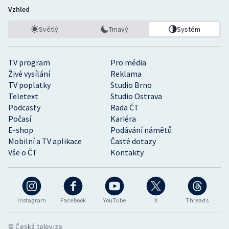
Vzhled
Světlý
Tmavý
Systém
TV program
Pro média
Živé vysílání
Reklama
TV poplatky
Studio Brno
Teletext
Studio Ostrava
Podcasty
Rada ČT
Počasí
Kariéra
E-shop
Podávání námětů
Mobilní a TV aplikace
Časté dotazy
Vše o ČT
Kontakty
Instagram
Facebook
YouTube
X
Threads
© Česká televize