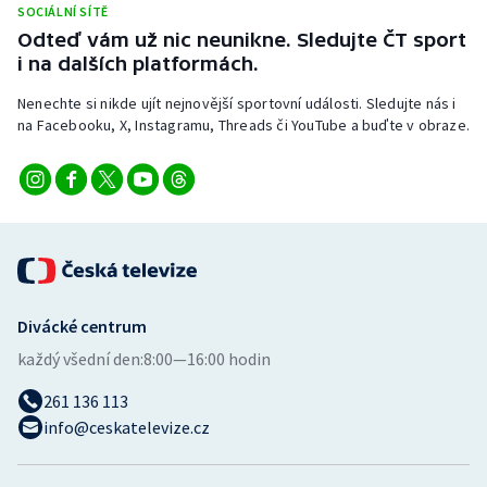
SOCIÁLNÍ SÍTĚ
Stolní tenis
Odteď vám už nic neunikne. Sledujte ČT sport
i na dalších platformách.
Triatlon
Nenechte si nikde ujít nejnovější sportovní události. Sledujte nás i
Veslování
na Facebooku, X, Instagramu, Threads či YouTube a buďte v obraze.
Vodní slalom
Volejbal
Ostatní
Divácké centrum
každý všední den:
8:00—16:00 hodin
261 136 113
info@ceskatelevize.cz