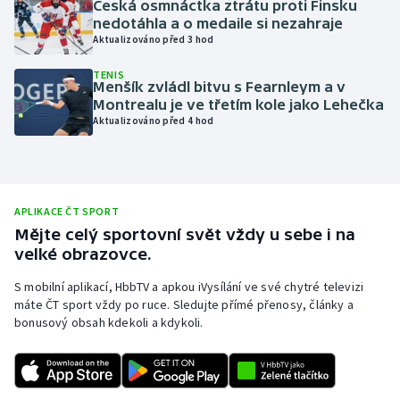
Česká osmnáctka ztrátu proti Finsku
nedotáhla a o medaile si nezahraje
Olympijské hry
Aktualizováno před 3 hod
Parasport
TENIS
Menšík zvládl bitvu s Fearnleym a v
Montrealu je ve třetím kole jako Lehečka
Plavání
Aktualizováno před 4 hod
Plážový volejbal
Ragby
APLIKACE ČT SPORT
Mějte celý sportovní svět vždy u sebe i na
Rychlobruslení
velké obrazovce.
Rychlostní kanoistika
S mobilní aplikací, HbbTV a apkou iVysílání ve své chytré televizi
máte ČT sport vždy po ruce. Sledujte přímé přenosy, články a
bonusový obsah kdekoli a kdykoli.
Short track
Sportovní střelba