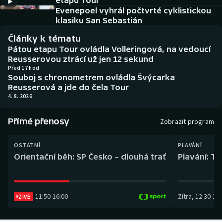
etapu Tour
Baseball a softbal
Soutěže
Evenepoel vyhrál počtvrté cyklistickou
klasiku San Sebastián
Basketbal
Historické návraty
Články k tématu
Pátou etapu Tour ovládla Volleringová, na vedoucí
Biatlon
Aplikace ČT sport
Reusserovou ztrácí už jen 12 sekund
Před 17 hod
Souboj s chronometrem ovládla Švýcarka
Boby a skeleton
AZ kvíz
Reusserová a jde do čela Tour
4. 8. 2026
Box
Přímé přenosy
Zobrazit program
Curling
OSTATNÍ
PLAVÁNÍ
Dostihy
Orientační běh: SP Česko – dlouhá trať
Plavání: TK
Florbal
11:50
-
16:00
Zítra
,
12:30
-
13:
Futsal
ŽIVĚ
Golf