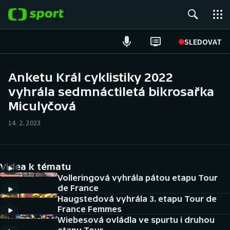
POPULÁRNÍ
SLEDOVAT
Fotbal
Anketu Král cyklistiky 2022
vyhrála sedmnáctiletá bikrosařka
Hokej
Miculyčová
Tenis
14. 2. 2023
Atletika
Cyklistika
Videa k tématu
Volleringová vyhrála pátou etapu Tour
DALŠÍ SPORTY
de France
Haugstedová vyhrála 3. etapu Tour de
France Femmes
Americký fotbal
NEPŘEHLÉDNĚTE
Wiebesová ovládla ve spurtu i druhou