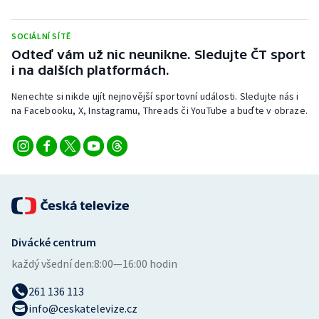
Stolní tenis
SOCIÁLNÍ SÍTĚ
Triatlon
Odteď vám už nic neunikne. Sledujte ČT sport
i na dalších platformách.
Veslování
Nenechte si nikde ujít nejnovější sportovní události. Sledujte nás i
na Facebooku, X, Instagramu, Threads či YouTube a buďte v obraze.
Vodní slalom
Volejbal
Ostatní
Divácké centrum
každý všední den:
8:00—16:00 hodin
261 136 113
info@ceskatelevize.cz