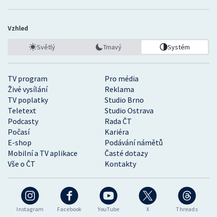
Vzhled
Světlý
Tmavý
Systém
TV program
Pro média
Živé vysílání
Reklama
TV poplatky
Studio Brno
Teletext
Studio Ostrava
Podcasty
Rada ČT
Počasí
Kariéra
E-shop
Podávání námětů
Mobilní a TV aplikace
Časté dotazy
Vše o ČT
Kontakty
Instagram
Facebook
YouTube
X
Threads