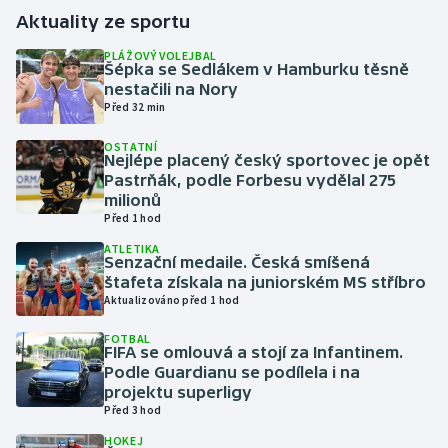
Aktuality ze sportu
Gymnastika
PLÁŽOVÝ VOLEJBAL
Šépka se Sedlákem v Hamburku těsně
nestačili na Nory
Házená
Před 32 min
Jezdectví
OSTATNÍ
Nejlépe placený český sportovec je opět
Pastrňák, podle Forbesu vydělal 275
Judo
milionů
Před 1 hod
Krasobruslení
ATLETIKA
Senzační medaile. Česká smíšená
štafeta získala na juniorském MS stříbro
Lezení
Aktualizováno před 1 hod
Lyže a snowboard
FOTBAL
FIFA se omlouvá a stojí za Infantinem.
Podle Guardianu se podílela i na
Moderní pětiboj
projektu superligy
Před 3 hod
Motorsport
HOKEJ