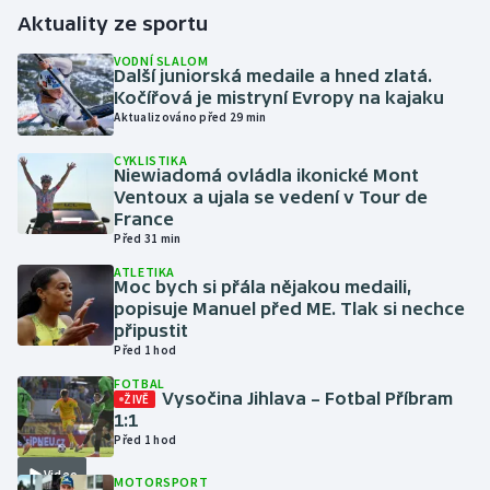
Aktuality ze sportu
Gymnastika
VODNÍ SLALOM
Další juniorská medaile a hned zlatá.
Kočířová je mistryní Evropy na kajaku
Házená
Aktualizováno před 29 min
Jezdectví
CYKLISTIKA
Niewiadomá ovládla ikonické Mont
Ventoux a ujala se vedení v Tour de
Judo
France
Před 31 min
Krasobruslení
ATLETIKA
Moc bych si přála nějakou medaili,
popisuje Manuel před ME. Tlak si nechce
Lezení
připustit
Před 1 hod
Lyže a snowboard
FOTBAL
Vysočina Jihlava – Fotbal Příbram
ŽIVĚ
Moderní pětiboj
1:1
Před 1 hod
Motorsport
Video
MOTORSPORT