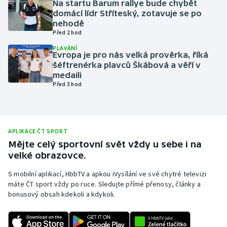
Na startu Barum rallye bude chybět
domácí lídr Stříteský, zotavuje se po
Olympijské hry
nehodě
Před 2 hod
Parasport
PLAVÁNÍ
Evropa je pro nás velká prověrka, říká
Plavání
šéftrenérka plavců Škábová a věří v
medaili
Před 3 hod
Plážový volejbal
Ragby
APLIKACE ČT SPORT
Rychlobruslení
Mějte celý sportovní svět vždy u sebe i na
velké obrazovce.
Rychlostní kanoistika
S mobilní aplikací, HbbTV a apkou iVysílání ve své chytré televizi
máte ČT sport vždy po ruce. Sledujte přímé přenosy, články a
Short track
bonusový obsah kdekoli a kdykoli.
Sportovní střelba