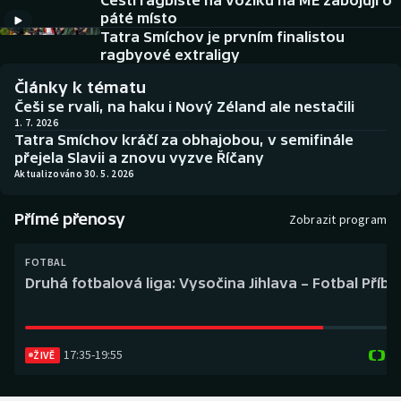
Čeští ragbisté na vozíku na ME zabojují o
Baseball a softbal
Soutěže
páté místo
Tatra Smíchov je prvním finalistou
Basketbal
Historické návraty
ragbyové extraligy
Články k tématu
Biatlon
Aplikace ČT sport
Češi se rvali, na haku i Nový Zéland ale nestačili
1. 7. 2026
Tatra Smíchov kráčí za obhajobou, v semifinále
Boby a skeleton
AZ kvíz
přejela Slavii a znovu vyzve Říčany
Aktualizováno 30. 5. 2026
Box
Přímé přenosy
Zobrazit program
Curling
FOTBAL
Dostihy
Druhá fotbalová liga: Vysočina Jihlava – Fotbal Příb
Florbal
17:35
-
19:55
Futsal
ŽIVĚ
Golf