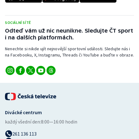
Stolní tenis
Triatlon
SOCIÁLNÍ SÍTĚ
Odteď vám už nic neunikne. Sledujte ČT sport
Veslování
i na dalších platformách.
Vodní slalom
Nenechte si nikde ujít nejnovější sportovní události. Sledujte nás i
na Facebooku, X, Instagramu, Threads či YouTube a buďte v obraze.
Volejbal
Ostatní
Divácké centrum
každý všední den:
8:00—16:00 hodin
261 136 113