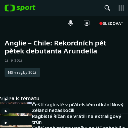
POPULÁRNÍ
SLEDOVAT
Fotbal
Anglie – Chile: Rekordních pět
pětek debutanta Arundella
Hokej
23. 9. 2023
Tenis
MS v ragby 2023
Atletika
Cyklistika
Videa k tématu
DALŠÍ SPORTY
Čeští ragbisté v přátelském utkání Nový
Zéland nezaskočili
Ragbisté Říčan se vrátili na extraligový
Americký fotbal
NEPŘEHLÉDNĚTE
trůn