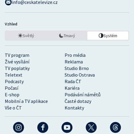
info@ceskatelevize.cz
Vzhled
Světlý
Tmavý
Systém
TV program
Pro média
Živé vysílání
Reklama
TV poplatky
Studio Brno
Teletext
Studio Ostrava
Podcasty
Rada ČT
Počasí
Kariéra
E-shop
Podávání námětů
Mobilní a TV aplikace
Časté dotazy
Vše o ČT
Kontakty