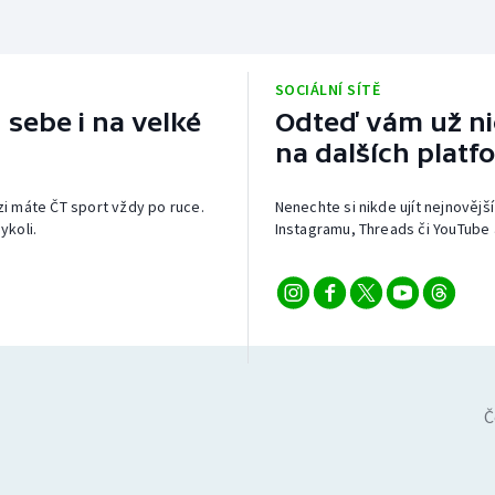
SOCIÁLNÍ SÍTĚ
 sebe i na velké
Odteď vám už nic
na dalších platf
izi máte ČT sport vždy po ruce.
Nenechte si nikde ujít nejnovější
ykoli.
Instagramu, Threads či YouTube 
Č