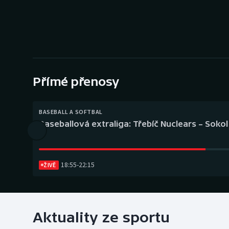
Curling
Dostihy
Florbal
Futsal
Přímé přenosy
Golf
BASEBALL A SOFTBAL
Baseballová extraliga: Třebíč Nuclears – Soko
Gymnastika
18:55
-
22:15
ŽIVĚ
Aktuality ze sportu