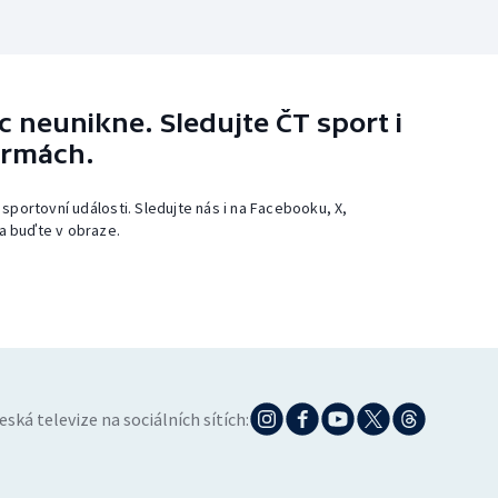
 neunikne. Sledujte ČT sport i
ormách.
 sportovní události. Sledujte nás i na Facebooku, X,
a buďte v obraze.
eská televize na sociálních sítích: