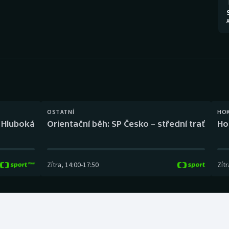
Moderní pětiboj
Triatlon
A
Motorsport
Veslování
Olympijské hry
Vodní slalom
Parasport
Volejbal
Plavání
Ostatní
OSTATNÍ
HO
l Hluboká
Orientační běh: SP Česko – střední trať
Ho
Plážový volejbal
Zítra
,
14:00
-
17:50
Zítr