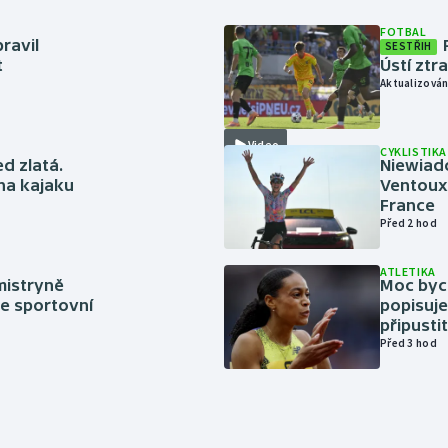
FOTBAL
ravil
SESTŘIH
t
Ústí ztr
Aktualizován
Video
CYKLISTIKA
ed zlatá.
Niewiad
 na kajaku
Ventoux 
France
Před 2 hod
ATLETIKA
mistryně
Moc bych
ze sportovní
popisuje
připustit
Před 3 hod