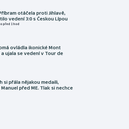
Příbram otáčela proti Jihlavě,
atilo vedení 3:0 s Českou Lípou
o před 1 hod
omá ovládla ikonické Mont
a ujala se vedení v Tour de
 si přála nějakou medaili,
 Manuel před ME. Tlak si nechce