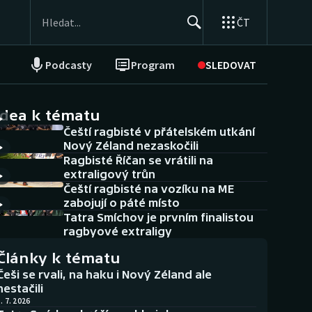
ČT
Podcasty
Program
SLEDOVAT
NEPŘEHLÉDNĚTE
Soutěže
idea k tématu
Čeští ragbisté v přátelském utkání
Historické návraty
Nový Zéland nezaskočili
Ragbisté Říčan se vrátili na
Aplikace ČT sport
extraligový trůn
Čeští ragbisté na vozíku na ME
AZ kvíz
zabojují o páté místo
Tatra Smíchov je prvním finalistou
ragbyové extraligy
Články k tématu
Češi se rvali, na haku i Nový Zéland ale
nestačili
. 7. 2026