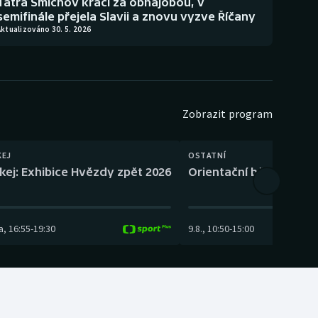
Tatra Smíchov kráčí za obhajobou, v
semifinále přejela Slavii a znovu vyzve Říčany
ktualizováno 30. 5. 2026
Zobrazit program
KEJ
OSTATNÍ
kej: Exhibice Hvězdy zpět 2026
Orientační běh: SP Čes
a
,
16:55
-
19:30
9.8.
,
10:50
-
15:00