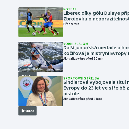
FOTBAL
Liberec díky gólu Dulaye přip
Zbrojovku o neporazitelnos
Před 9 min
VODNÍ SLALOM
Další juniorská medaile a hn
Kočířová je mistryní Evropy
Aktualizováno před 50 min
Video
SPORTOVNÍ STŘELBA
Šindlerová vybojovala titul 
Evropy do 23 let ve střelbě 
pistole
Aktualizováno před 1 hod
Video