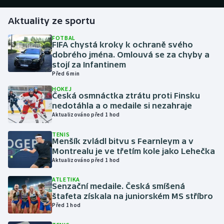
Aktuality ze sportu
Gymnastika
FOTBAL
FIFA chystá kroky k ochraně svého
Házená
dobrého jména. Omlouvá se za chyby a
stojí za Infantinem
Jezdectví
Před 6 min
HOKEJ
Judo
Česká osmnáctka ztrátu proti Finsku
nedotáhla a o medaile si nezahraje
Aktualizováno před 1 hod
Krasobruslení
TENIS
Menšík zvládl bitvu s Fearnleym a v
Lezení
Montrealu je ve třetím kole jako Lehečka
Aktualizováno před 1 hod
Lyže a snowboard
ATLETIKA
Senzační medaile. Česká smíšená
Moderní pětiboj
štafeta získala na juniorském MS stříbro
Před 1 hod
Motorsport