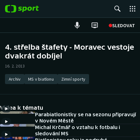
POPULÁRNÍ
SLEDOVAT
Fotbal
4. střelba štafety - Moravec vestoje
dvakrát dobíjel
Hokej
16. 2. 2013
Tenis
Archiv
MS v biatlonu
Zimní sporty
Atletika
Cyklistika
Videa k tématu
DALŠÍ SPORTY
Parabiatlonistky se na sezonu připravují
v Novém Městě
Michal Krčmář o vztahu k fotbalu i
Americký fotbal
NEPŘEHLÉDNĚTE
sledování MS