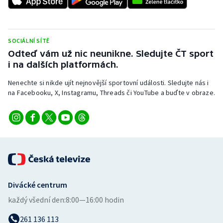
Stolní tenis
Triatlon
SOCIÁLNÍ SÍTĚ
Odteď vám už nic neunikne. Sledujte ČT sport
Veslování
i na dalších platformách.
Vodní slalom
Nenechte si nikde ujít nejnovější sportovní události. Sledujte nás i
na Facebooku, X, Instagramu, Threads či YouTube a buďte v obraze.
Volejbal
Ostatní
Divácké centrum
každý všední den:
8:00—16:00 hodin
261 136 113