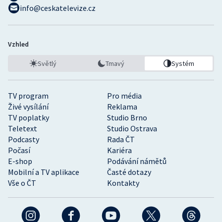
info@ceskatelevize.cz
Vzhled
Světlý
Tmavý
Systém
TV program
Pro média
Živé vysílání
Reklama
TV poplatky
Studio Brno
Teletext
Studio Ostrava
Podcasty
Rada ČT
Počasí
Kariéra
E-shop
Podávání námětů
Mobilní a TV aplikace
Časté dotazy
Vše o ČT
Kontakty