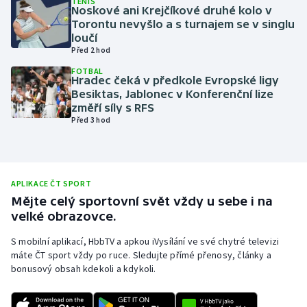
TENIS
Noskové ani Krejčíkové druhé kolo v
Olympijské hry
Torontu nevyšlo a s turnajem se v singlu
loučí
Před 2 hod
Parasport
FOTBAL
Hradec čeká v předkole Evropské ligy
Plavání
Besiktas, Jablonec v Konferenční lize
změří síly s RFS
Plážový volejbal
Před 3 hod
Ragby
Rychlobruslení
APLIKACE ČT SPORT
Mějte celý sportovní svět vždy u sebe i na
velké obrazovce.
Rychlostní kanoistika
S mobilní aplikací, HbbTV a apkou iVysílání ve své chytré televizi
Short track
máte ČT sport vždy po ruce. Sledujte přímé přenosy, články a
bonusový obsah kdekoli a kdykoli.
Sportovní střelba