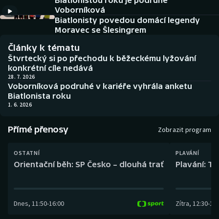
Biatlonistou roku je podruhé
Baseball a softbal
Soutěže
Voborníková
Biatlonisty povedou domácí legendy
Basketbal
Historické návraty
Moravec se Šlesingrem
Články k tématu
Biatlon
Aplikace ČT sport
Štvrtecký si po přechodu k běžeckému lyžování
konkrétní cíle nedává
Boby a skeleton
AZ kvíz
28. 7. 2026
Voborníková podruhé v kariéře vyhrála anketu
Biatlonista roku
Box
1. 6. 2026
Curling
Přímé přenosy
Zobrazit program
Dostihy
OSTATNÍ
PLAVÁNÍ
Orientační běh: SP Česko – dlouhá trať
Plavání: TK
Florbal
Futsal
Dnes
,
11:50
-
16:00
Zítra
,
12:30
-
13:
Golf