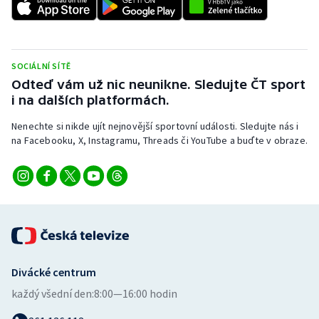
Stolní tenis
Triatlon
SOCIÁLNÍ SÍTĚ
Veslování
Odteď vám už nic neunikne. Sledujte ČT sport
i na dalších platformách.
Vodní slalom
Nenechte si nikde ujít nejnovější sportovní události. Sledujte nás i
na Facebooku, X, Instagramu, Threads či YouTube a buďte v obraze.
Volejbal
Ostatní
Divácké centrum
každý všední den:
8:00—16:00 hodin