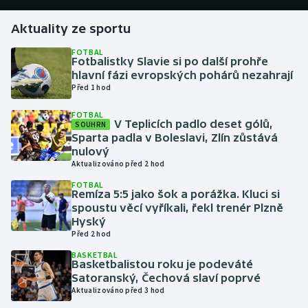
Aktuality ze sportu
Gymnastika
FOTBAL
Fotbalistky Slavie si po další prohře
Házená
hlavní fázi evropských pohárů nezahrají
Před 1 hod
Jezdectví
FOTBAL
V Teplicích padlo deset gólů,
SOUHRN
Judo
Sparta padla v Boleslavi, Zlín zůstává
nulový
Krasobruslení
Aktualizováno před 2 hod
FOTBAL
Remíza 5:5 jako šok a porážka. Kluci si
Lezení
spoustu věcí vyříkali, řekl trenér Plzně
Hyský
Lyže a snowboard
Před 2 hod
BASKETBAL
Moderní pětiboj
Basketbalistou roku je podeváté
Satoranský, Čechová slaví poprvé
Aktualizováno před 3 hod
Motorsport