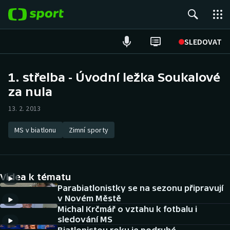
POPULÁRNÍ
SLEDOVAT
Fotbal
1. střelba - Úvodní ležka Soukalové
za nula
Hokej
13. 2. 2013
Tenis
MS v biatlonu
Zimní sporty
Atletika
Cyklistika
Videa k tématu
DALŠÍ SPORTY
Parabiatlonistky se na sezonu připravují
v Novém Městě
Michal Krčmář o vztahu k fotbalu i
Americký fotbal
NEPŘEHLÉDNĚTE
sledování MS