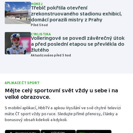
HOKEJ
Třebíč pokřtila otevření
Olympijské hry
zrekonstruovaného stadionu exhibicí,
domácí porazili mistry z Prahy
Parasport
Před 5 hod
CYKLISTIKA
Plavání
Volleringové se povedl závěrečný útok
a před poslední etapou se převlékla do
žlutého
Plážový volejbal
Aktualizováno před 5 hod
Ragby
Rychlobruslení
APLIKACE ČT SPORT
Mějte celý sportovní svět vždy u sebe i na
Rychlostní kanoistika
velké obrazovce.
S mobilní aplikací, HbbTV a apkou iVysílání ve své chytré televizi
Short track
máte ČT sport vždy po ruce. Sledujte přímé přenosy, články a
bonusový obsah kdekoli a kdykoli.
Sportovní střelba