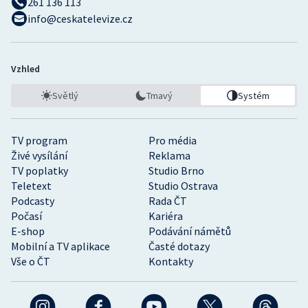
261 136 113
info@ceskatelevize.cz
Vzhled
Světlý
Tmavý
Systém
TV program
Pro média
Živé vysílání
Reklama
TV poplatky
Studio Brno
Teletext
Studio Ostrava
Podcasty
Rada ČT
Počasí
Kariéra
E-shop
Podávání námětů
Mobilní a TV aplikace
Časté dotazy
Vše o ČT
Kontakty