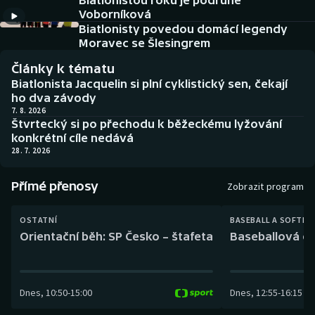
Biatlonistou roku je podruhé
Baseball a softbal
Soutěže
Voborníková
Biatlonisty povedou domácí legendy
Basketbal
Historické návraty
Moravec se Šlesingrem
Články k tématu
Biatlon
Aplikace ČT sport
Biatlonista Jacquelin si plní cyklistický sen, čekají
ho dva závody
Boby a skeleton
AZ kvíz
7. 8. 2026
Štvrtecký si po přechodu k běžeckému lyžování
konkrétní cíle nedává
Box
28. 7. 2026
Curling
Přímé přenosy
Zobrazit program
Dostihy
OSTATNÍ
BASEBALL A SOFTBA
Orientační běh: SP Česko – štafeta
Baseballová ex
Florbal
Futsal
Dnes
,
10:50
-
15:00
Dnes
,
12:55
-
16:15
Golf