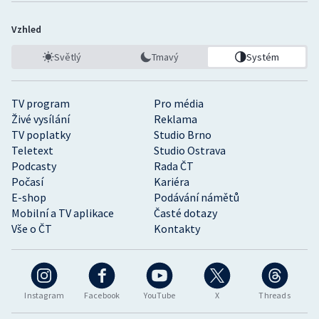
Vzhled
Světlý
Tmavý
Systém
TV program
Pro média
Živé vysílání
Reklama
TV poplatky
Studio Brno
Teletext
Studio Ostrava
Podcasty
Rada ČT
Počasí
Kariéra
E-shop
Podávání námětů
Mobilní a TV aplikace
Časté dotazy
Vše o ČT
Kontakty
Instagram
Facebook
YouTube
X
Threads