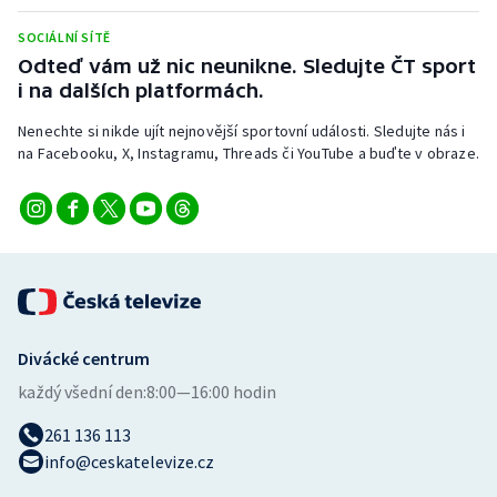
Stolní tenis
SOCIÁLNÍ SÍTĚ
Odteď vám už nic neunikne. Sledujte ČT sport
Triatlon
i na dalších platformách.
Veslování
Nenechte si nikde ujít nejnovější sportovní události. Sledujte nás i
na Facebooku, X, Instagramu, Threads či YouTube a buďte v obraze.
Vodní slalom
Volejbal
Ostatní
Divácké centrum
každý všední den:
8:00—16:00 hodin
261 136 113
info@ceskatelevize.cz