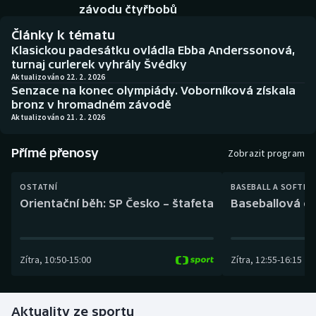
Baseball a softbal
Soutěže
závodu čtyřbobů
Články k tématu
Basketbal
Historické návraty
Klasickou padesátku ovládla Ebba Anderssonová,
turnaj curlerek vyhrály Švédky
Biatlon
Aplikace ČT sport
Aktualizováno 22. 2. 2026
Senzace na konec olympiády. Voborníková získala
bronz v hromadném závodě
Boby a skeleton
AZ kvíz
Aktualizováno 21. 2. 2026
Box
Přímé přenosy
Zobrazit program
Curling
OSTATNÍ
BASEBALL A SOFTBA
Orientační běh: SP Česko – štafeta
Baseballová ex
Dostihy
Florbal
Zítra
,
10:50
-
15:00
Zítra
,
12:55
-
16:15
Futsal
Aktuality ze sportu
Golf