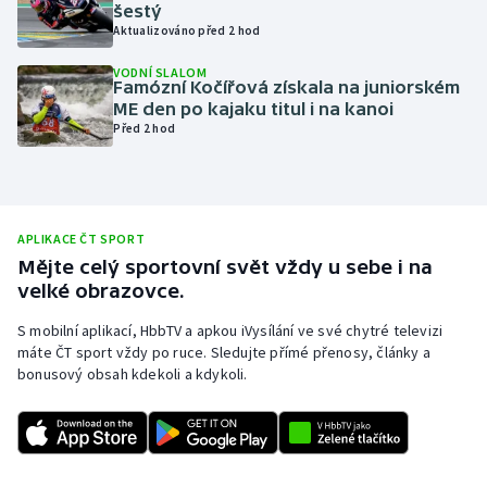
šestý
Olympijské hry
Aktualizováno před 2 hod
VODNÍ SLALOM
Parasport
Famózní Kočířová získala na juniorském
ME den po kajaku titul i na kanoi
Před 2 hod
Plavání
Plážový volejbal
Ragby
APLIKACE ČT SPORT
Mějte celý sportovní svět vždy u sebe i na
velké obrazovce.
Rychlobruslení
S mobilní aplikací, HbbTV a apkou iVysílání ve své chytré televizi
Rychlostní kanoistika
máte ČT sport vždy po ruce. Sledujte přímé přenosy, články a
bonusový obsah kdekoli a kdykoli.
Short track
Sportovní střelba