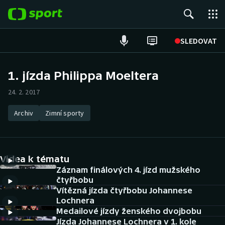
POPULÁRNÍ
SLEDOVAT
Fotbal
1. jízda Philippa Moeltera
Hokej
24. 2. 2017
Tenis
Archiv
Zimní sporty
Atletika
Videa k tématu
Cyklistika
Záznam finálových 4. jízd mužského
čtyřbobu
DALŠÍ SPORTY
Vítězná jízda čtyřbobu Johannese
Lochnera
Americký fotbal
NEPŘEHLÉDNĚTE
Medailové jízdy ženského dvojbobu
Jízda Johannese Lochnera v 1. kole