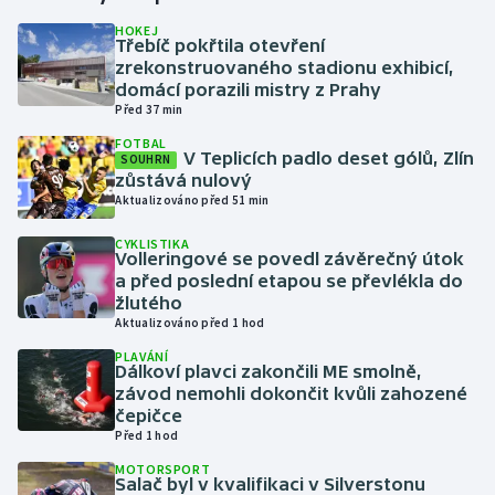
HOKEJ
Třebíč pokřtila otevření
Gymnastika
zrekonstruovaného stadionu exhibicí,
domácí porazili mistry z Prahy
Házená
Před 37 min
FOTBAL
Jezdectví
V Teplicích padlo deset gólů, Zlín
SOUHRN
zůstává nulový
Aktualizováno před 51 min
Judo
CYKLISTIKA
Volleringové se povedl závěrečný útok
Krasobruslení
a před poslední etapou se převlékla do
žlutého
Lezení
Aktualizováno před 1 hod
PLAVÁNÍ
Lyže a snowboard
Dálkoví plavci zakončili ME smolně,
závod nemohli dokončit kvůli zahozené
čepičce
Moderní pětiboj
Před 1 hod
MOTORSPORT
Motorsport
Salač byl v kvalifikaci v Silverstonu