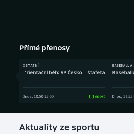
Curling
Dostihy
Florbal
Futsal
Přímé přenosy
Golf
OSTATNÍ
BASEBALL A
Orientační běh: SP Česko – štafeta
Baseball
Gymnastika
Dnes
,
10:50
-
15:00
Dnes
,
12:55
-
Aktuality ze sportu