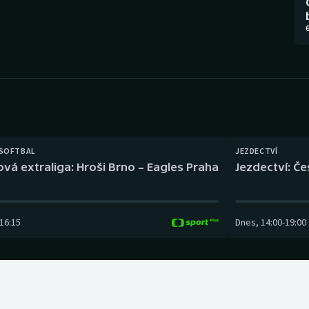
Moderní pětiboj
Triatlon
6
Motorsport
Veslování
Olympijské hry
Vodní slalom
Parasport
Volejbal
Plavání
Ostatní
 SOFTBAL
JEZDECTVÍ
ová extraliga: Hroši Brno – Eagles Praha
Jezdectví: Č
Plážový volejbal
16:15
Dnes
,
14:00
-
19:00