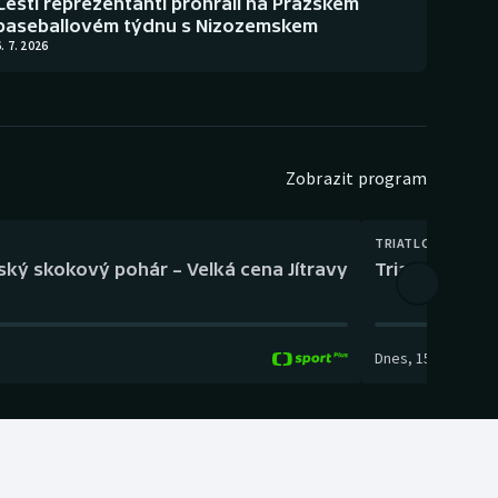
Čeští reprezentanti prohráli na Pražském
baseballovém týdnu s Nizozemskem
. 7. 2026
Zobrazit program
TRIATLON
eský skokový pohár – Velká cena Jítravy
Triatlon: XTE
Dnes
,
15:00
-
16:10