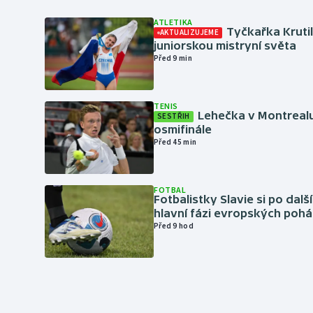
ATLETIKA
Tyčkařka Krutil
AKTUALIZUJEME
juniorskou mistryní světa
Před 9 min
TENIS
Lehečka v Montrealu
SESTŘIH
osmifinále
Před 45 min
FOTBAL
Fotbalistky Slavie si po dalš
hlavní fázi evropských pohá
Před 9 hod