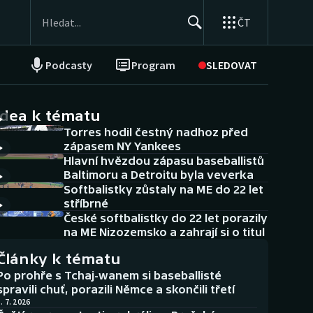
ČT
Podcasty
Program
SLEDOVAT
NEPŘEHLÉDNĚTE
Soutěže
idea k tématu
Torres hodil čestný nadhoz před
Historické návraty
zápasem NY Yankees
Hlavní hvězdou zápasu baseballistů
Aplikace ČT sport
Baltimoru a Detroitu byla veverka
Softbalistky zůstaly na ME do 22 let
AZ kvíz
stříbrné
České softbalistky do 22 let porazily
na ME Nizozemsko a zahrají si o titul
Články k tématu
Po prohře s Tchaj-wanem si baseballisté
spravili chuť, porazili Němce a skončili třetí
. 7. 2026