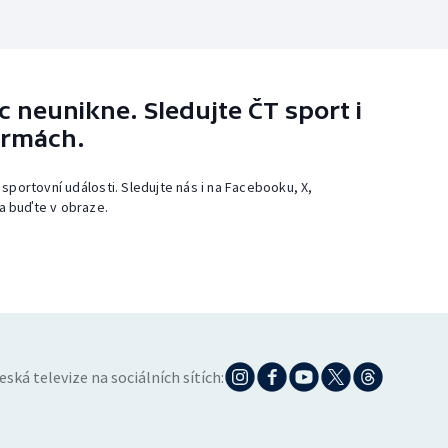
 neunikne. Sledujte ČT sport i
ormách.
 sportovní události. Sledujte nás i na Facebooku, X,
a buďte v obraze.
eská televize na sociálních sítích: