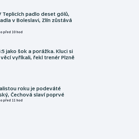
V Teplicích padlo deset gólů,
adla v Boleslavi, Zlín zůstává
o před 10 hod
:5 jako šok a porážka. Kluci si
věcí vyříkali, řekl trenér Plzně
alistou roku je podeváté
ský, Čechová slaví poprvé
o před 11 hod