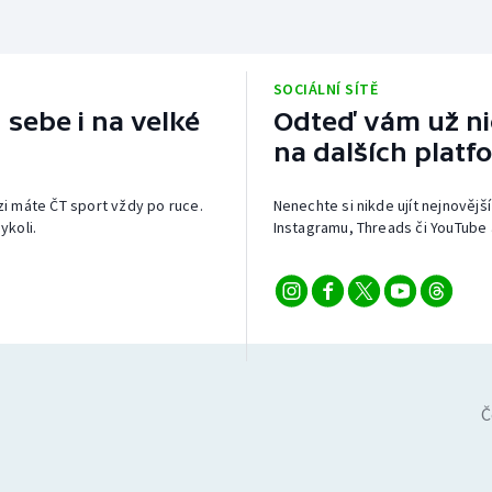
SOCIÁLNÍ SÍTĚ
 sebe i na velké
Odteď vám už nic
na dalších platf
izi máte ČT sport vždy po ruce.
Nenechte si nikde ujít nejnovější
ykoli.
Instagramu, Threads či YouTube 
Č