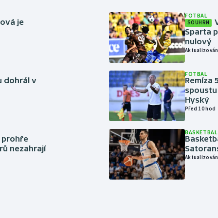
FOTBAL
ová je
SOUHRN
Sparta p
nulový
Aktualizován
FOTBAL
 dohrál v
Remíza 5
spoustu 
Hyský
Před 10 hod
BASKETBAL
í prohře
Basketb
rů nezahrají
Satoran
Aktualizován