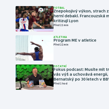
FOTBAL
Znepokojivý výkon, strach z
herní debakl. Francouzská 
kritizují Lyon
Před 21 min
ATLETIKA
Program ME v atletice
Před 22 min
OSTATNÍ
Fokus podcast: Musíte mít t
vás výš a uchovává energii, 
Bernatský po 30 letech v BB
Před 1 hod