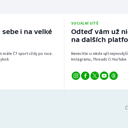
SOCIÁLNÍ SÍTĚ
 sebe i na velké
Odteď vám už nic
na dalších platf
izi máte ČT sport vždy po ruce.
Nenechte si nikde ujít nejnovější
ykoli.
Instagramu, Threads či YouTube 
Č