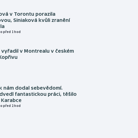
ová v Torontu porazila
ou, Siniaková kvůli zranění
la
o před 1 hod
 vyřadil v Montrealu v českém
Kopřivu
k nám dodal sebevědomí.
vedl fantastickou práci, těšilo
“ Karabce
o před 2 hod