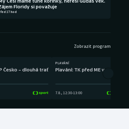
My Češi máme tuhé kořínky, neřeší Gudas věk.
Zájem Floridy si považuje
Před 17 hod
Zobrazit program
PLAVÁNÍ
P Česko – dlouhá trať
Plavání: TK před ME v plavání
7.8.
,
12:30
-
13:00