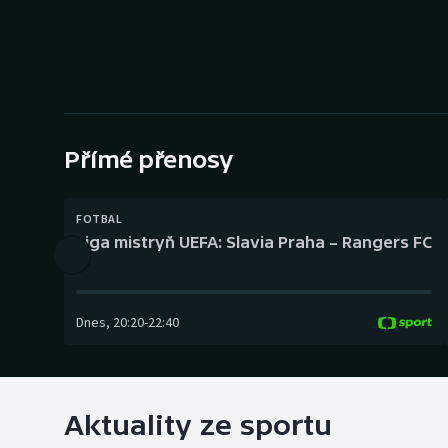
Curling
Dostihy
Florbal
Futsal
Přímé přenosy
Golf
FOTBAL
Liga mistryň UEFA: Slavia Praha – Rangers FC
Gymnastika
Dnes
,
20:20
-
22:40
Aktuality ze sportu