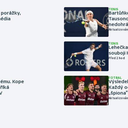
TENIS
 porážky,
Bartůňk
média
Tausonov
nedohrá
Aktualizován
TENIS
Lehečka
souboji 
Před 2 hod
FOTBAL
rému. Kope
Výslede
říká
Každý od
V
„špiona
Aktualizován