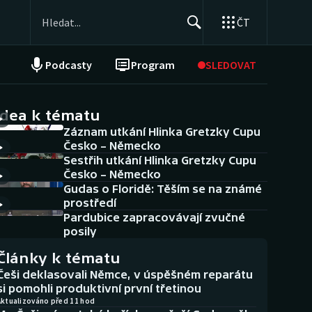
ČT
Podcasty
Program
SLEDOVAT
NEPŘEHLÉDNĚTE
Soutěže
idea k tématu
Záznam utkání Hlinka Gretzky Cupu
Historické návraty
Česko – Německo
Sestřih utkání Hlinka Gretzky Cupu
Aplikace ČT sport
Česko – Německo
Gudas o Floridě: Těším se na známé
AZ kvíz
prostředí
Pardubice zapracovávají zvučné
posily
Články k tématu
Češi deklasovali Němce, v úspěšném reparátu
si pomohli produktivní první třetinou
Aktualizováno před 11 hod