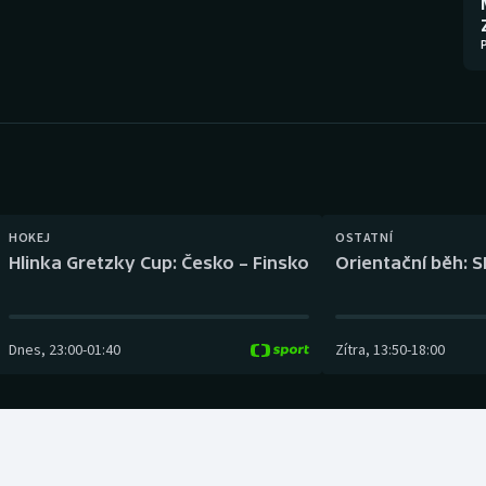
Moderní pětiboj
Triatlon
Motorsport
Veslování
Olympijské hry
Vodní slalom
Parasport
Volejbal
Plavání
Ostatní
HOKEJ
OSTATNÍ
Hlinka Gretzky Cup: Česko – Finsko
Orientační běh: S
Plážový volejbal
Dnes
,
23:00
-
01:40
Zítra
,
13:50
-
18:00