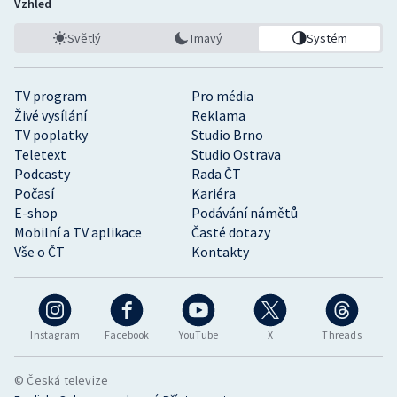
Vzhled
Světlý
Tmavý
Systém
TV program
Pro média
Živé vysílání
Reklama
TV poplatky
Studio Brno
Teletext
Studio Ostrava
Podcasty
Rada ČT
Počasí
Kariéra
E-shop
Podávání námětů
Mobilní a TV aplikace
Časté dotazy
Vše o ČT
Kontakty
Instagram
Facebook
YouTube
X
Threads
© Česká televize