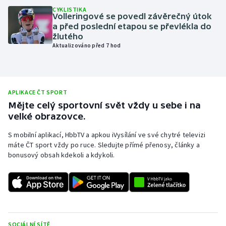
CYKLISTIKA
Olympijské hry
Volleringové se povedl závěrečný útok
a před poslední etapou se převlékla do
žlutého
Parasport
Aktualizováno před 7 hod
Plavání
Plážový volejbal
APLIKACE ČT SPORT
Mějte celý sportovní svět vždy u sebe i na
Ragby
velké obrazovce.
S mobilní aplikací, HbbTV a apkou iVysílání ve své chytré televizi
Rychlobruslení
máte ČT sport vždy po ruce. Sledujte přímé přenosy, články a
bonusový obsah kdekoli a kdykoli.
Rychlostní kanoistika
Short track
Sportovní střelba
SOCIÁLNÍ SÍTĚ