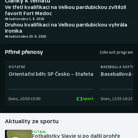
Články k tématu
Baseball a softbal
Soutěže
Ve třetí kvalifikaci na Velkou pardubickou zvítězil
favorit Fort Medoc
Basketbal
Historické návraty
Aktualizováno 1. 8. 2026
Druhou kvalifikaci na Velkou pardubickou vyhrála
Ironika
Biatlon
Aplikace ČT sport
Aktualizováno 20. 6. 2026
Boby a skeleton
AZ kvíz
Přímé přenosy
Zobrazit program
Box
OSTATNÍ
BASEBALL A SOFTBA
Orientační běh: SP Česko – štafeta
Baseballová ex
Curling
Dostihy
Dnes
,
10:50
-
15:00
Dnes
,
12:55
-
16:15
Florbal
Aktuality ze sportu
Futsal
FOTBAL
Fotbalistky Slavie si po další prohře
Golf