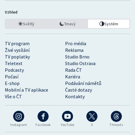
Vzhled
Světlý
Tmavý
Systém
TV program
Pro média
Živé vysílání
Reklama
TV poplatky
Studio Brno
Teletext
Studio Ostrava
Podcasty
Rada ČT
Počasí
Kariéra
E-shop
Podávání námětů
Mobilní a TV aplikace
Časté dotazy
Vše o ČT
Kontakty
Instagram
Facebook
YouTube
X
Threads