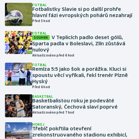
FOTBAL
Fotbalistky Slavie si po další prohře
Gymnastika
hlavní fázi evropských pohárů nezahrají
Před 5 hod
Házená
FOTBAL
V Teplicích padlo deset gólů,
SOUHRN
Sparta padla v Boleslavi, Zlín zůstává
Jezdectví
nulový
Aktualizováno před 6 hod
Judo
FOTBAL
Remíza 5:5 jako šok a porážka. Kluci si
Krasobruslení
spoustu věcí vyříkali, řekl trenér Plzně
Hyský
Před 6 hod
Lezení
BASKETBAL
Basketbalistou roku je podeváté
Lyže a snowboard
Satoranský, Čechová slaví poprvé
Aktualizováno před 7 hod
Moderní pětiboj
HOKEJ
Třebíč pokřtila otevření
Motorsport
zrekonstruovaného stadionu exhibicí,