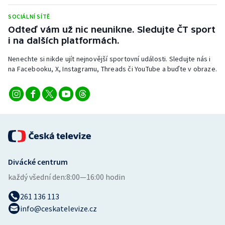
Stolní tenis
SOCIÁLNÍ SÍTĚ
Odteď vám už nic neunikne. Sledujte ČT sport
Triatlon
i na dalších platformách.
Veslování
Nenechte si nikde ujít nejnovější sportovní události. Sledujte nás i
na Facebooku, X, Instagramu, Threads či YouTube a buďte v obraze.
Vodní slalom
Volejbal
Ostatní
Divácké centrum
každý všední den:
8:00—16:00 hodin
261 136 113
info@ceskatelevize.cz