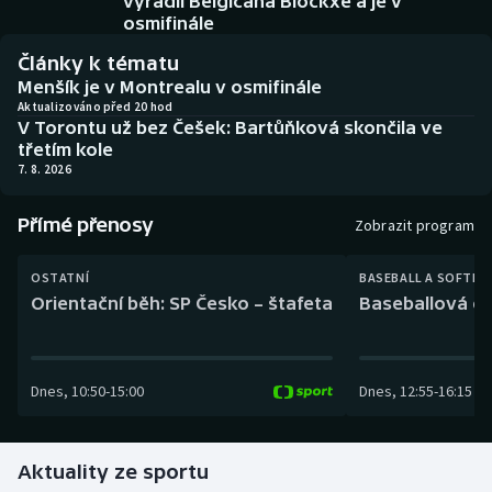
vyřadil Belgičana Blockxe a je v
Baseball a softbal
Soutěže
osmifinále
Články k tématu
Basketbal
Historické návraty
Menšík je v Montrealu v osmifinále
Aktualizováno před 20 hod
Biatlon
Aplikace ČT sport
V Torontu už bez Češek: Bartůňková skončila ve
třetím kole
7. 8. 2026
Boby a skeleton
AZ kvíz
Přímé přenosy
Box
Zobrazit program
Curling
OSTATNÍ
BASEBALL A SOFTBA
Orientační běh: SP Česko – štafeta
Baseballová ex
Dostihy
Florbal
Dnes
,
10:50
-
15:00
Dnes
,
12:55
-
16:15
Futsal
Aktuality ze sportu
Golf