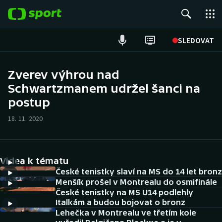
POPULÁRNÍ
SLEDOVAT
Fotbal
Zverev výhrou nad
Schwartzmanem udržel šanci na
Hokej
postup
Tenis
18. 11. 2020
Atletika
Cyklistika
Videa k tématu
České tenistky slaví na MS do 14 let bronz
DALŠÍ SPORTY
Menšík prošel v Montrealu do osmifinále
České tenistky na MS U14 podlehly
Italkám a budou bojovat o bronz
Americký fotbal
NEPŘEHLÉDNĚTE
Lehečka v Montrealu ve třetím kole