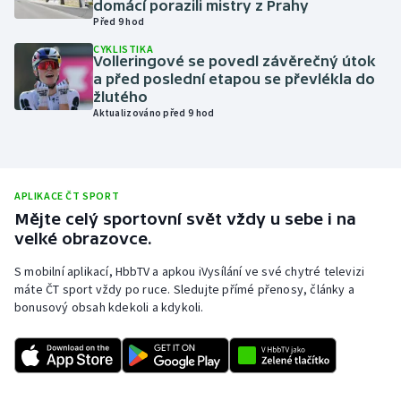
domácí porazili mistry z Prahy
Před 9 hod
Olympijské hry
CYKLISTIKA
Volleringové se povedl závěrečný útok
Parasport
a před poslední etapou se převlékla do
žlutého
Plavání
Aktualizováno před 9 hod
Plážový volejbal
APLIKACE ČT SPORT
Ragby
Mějte celý sportovní svět vždy u sebe i na
velké obrazovce.
Rychlobruslení
S mobilní aplikací, HbbTV a apkou iVysílání ve své chytré televizi
Rychlostní kanoistika
máte ČT sport vždy po ruce. Sledujte přímé přenosy, články a
bonusový obsah kdekoli a kdykoli.
Short track
Sportovní střelba