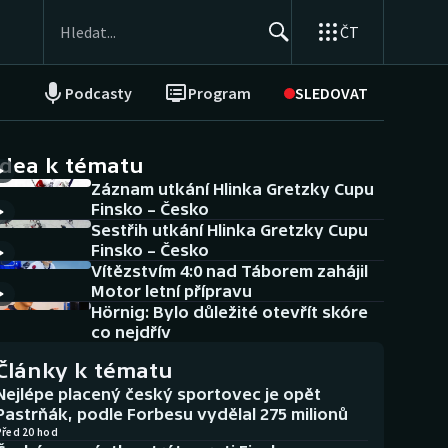
ČT
Podcasty
Program
SLEDOVAT
NEPŘEHLÉDNĚTE
Soutěže
idea k tématu
Záznam utkání Hlinka Gretzky Cupu
Historické návraty
Finsko – Česko
Sestřih utkání Hlinka Gretzky Cupu
Aplikace ČT sport
Finsko – Česko
Vítězstvím 4:0 nad Táborem zahájil
AZ kvíz
Motor letní přípravu
Hörnig: Bylo důležité otevřít skóre
co nejdřív
Články k tématu
Nejlépe placený český sportovec je opět
Pastrňák, podle Forbesu vydělal 275 milionů
Před 20 hod