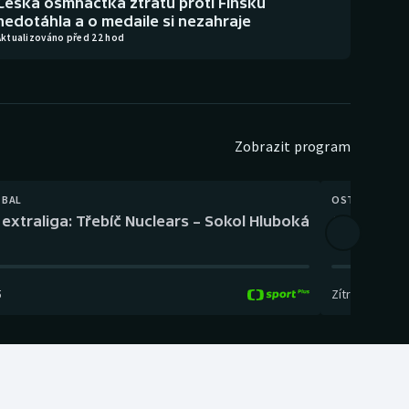
Česká osmnáctka ztrátu proti Finsku
nedotáhla a o medaile si nezahraje
Aktualizováno před 22 hod
Zobrazit program
TBAL
OSTATNÍ
extraliga: Třebíč Nuclears – Sokol Hluboká
Orientační
5
Zítra
,
14:00
-
17