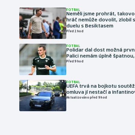
FOTBAL
Neměli jsme prohrát, takovo
hráč nemůže dovolit, zlobil 
duelu s Besiktasem
Před 2 hod
FOTBAL
Polidar dal dost možná první
Palici nemám úplně špatnou, 
Před 9 hod
FOTBAL
UEFA trvá na bojkotu soutěží 
omluva jí nestačí a Infantino
Aktualizováno před 9 hod