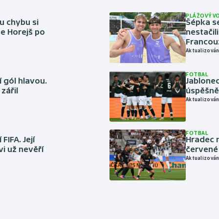
PLÁŽOVÝ V
u chybu si
Šépka s
se Horejš po
nestačil
Francou
Aktualizován
FOTBAL
 gól hlavou.
Jablonec
zářil
úspěšně 
Aktualizován
FOTBAL
FIFA. Její
Hradec n
vi už nevěří
červené
Aktualizován