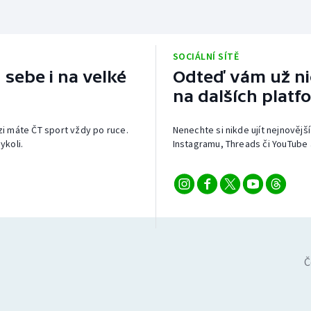
SOCIÁLNÍ SÍTĚ
 sebe i na velké
Odteď vám už nic
na dalších platf
izi máte ČT sport vždy po ruce.
Nenechte si nikde ujít nejnovější
ykoli.
Instagramu, Threads či YouTube 
Č