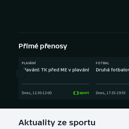
Curling
Dostihy
Florbal
Futsal
Přímé přenosy
Golf
PLAVÁNÍ
FOTBAL
Plavání: TK před ME v plavání
Druhá fotbalov
Gymnastika
Dnes
,
12:30
-
13:00
Dnes
,
17:35
-
19:55
Aktuality ze sportu