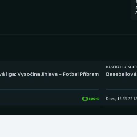
Moderní pětiboj
Triatlon
Motorsport
Veslování
Olympijské hry
Vodní slalom
Parasport
Volejbal
Plavání
Ostatní
BASEBALL A SOF
á liga: Vysočina Jihlava – Fotbal Příbram
Baseballová 
Plážový volejbal
Dnes
,
18:55
-
22:1