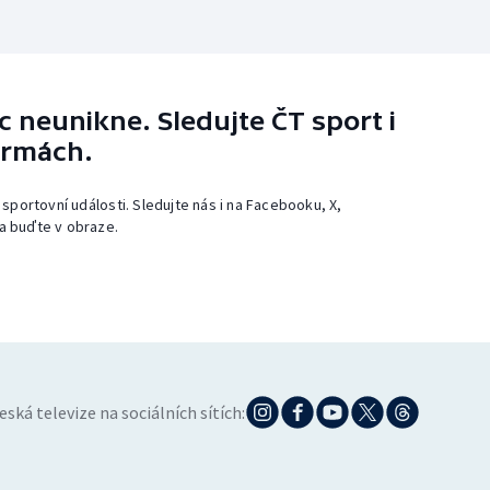
 neunikne. Sledujte ČT sport i
ormách.
 sportovní události. Sledujte nás i na Facebooku, X,
a buďte v obraze.
eská televize na sociálních sítích: