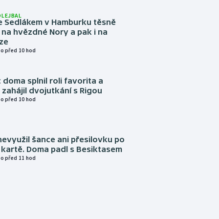
OLEJBAL
e Sedlákem v Hamburku těsně
i na hvězdné Nory a pak i na
ze
o před 10 hod
 doma splnil roli favorita a
zahájil dvojutkání s Rigou
o před 10 hod
evyužil šance ani přesilovku po
 kartě. Doma padl s Besiktasem
o před 11 hod