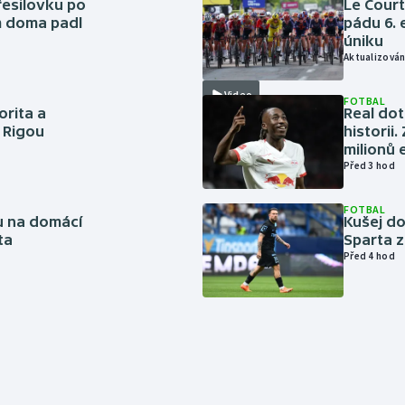
řesilovku po
Le Cour
m doma padl
pádu 6. 
úniku
Aktualizován
Video
FOTBAL
orita a
Real dot
s Rigou
historii
milionů 
Před 3 hod
FOTBAL
vu na domácí
Kušej do
ta
Sparta z
Před 4 hod