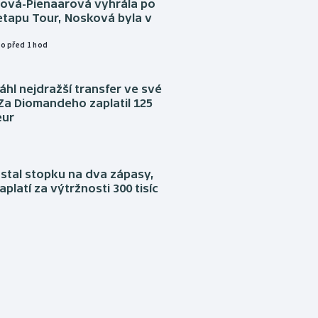
tová-Pienaarová vyhrála po
etapu Tour, Nosková byla v
o před 1 hod
áhl nejdražší transfer ve své
. Za Diomandeho zaplatil 125
eur
stal stopku na dva zápasy,
aplatí za výtržnosti 300 tisíc