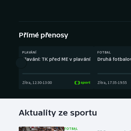
Curling
Dostihy
Florbal
Přímé přenosy
Futsal
PLAVÁNÍ
FOTBAL
Golf
Plavání: TK před ME v plavání
Druhá fotbalov
Gymnastika
Zítra
,
12:30
-
13:00
Zítra
,
17:35
-
19:55
Aktuality ze sportu
FOTBAL