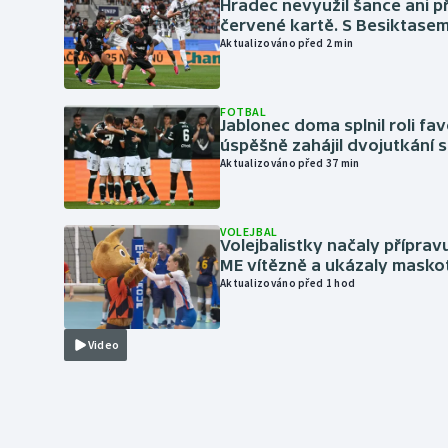
Hradec nevyužil šance ani p
červené kartě. S Besiktase
Aktualizováno před 2 min
FOTBAL
Jablonec doma splnil roli fav
úspěšně zahájil dvojutkání 
Aktualizováno před 37 min
VOLEJBAL
Volejbalistky načaly přípra
ME vítězně a ukázaly masko
Aktualizováno před 1 hod
Video