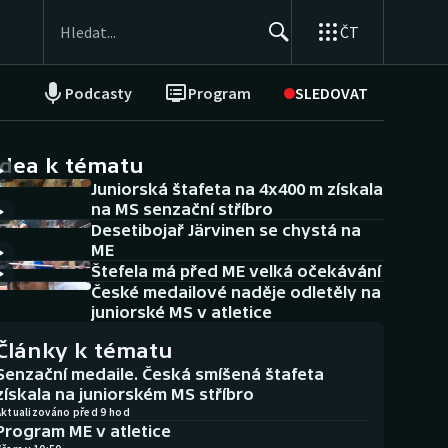
ČT
Podcasty
Program
SLEDOVAT
NEPŘEHLÉDNĚTE
Soutěže
idea k tématu
Juniorská štafeta na 4x400 m získala
Historické návraty
na MS senzační stříbro
Desetibojař Järvinen se chystá na
Aplikace ČT sport
ME
Štefela má před ME velká očekávání
AZ kvíz
České medailové naděje odletěly na
juniorské MS v atletice
Články k tématu
Senzační medaile. Česká smíšená štafeta
získala na juniorském MS stříbro
Aktualizováno před 9 hod
Program ME v atletice