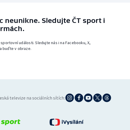
 neunikne. Sledujte ČT sport i
ormách.
 sportovní události. Sledujte nás i na Facebooku, X,
a buďte v obraze.
eská televize na sociálních sítích: