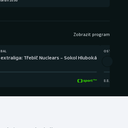
čera v 10:50
Zobrazit program
TBAL
OSTATNÍ
extraliga: Třebíč Nuclears – Sokol Hluboká
Orientační
8.8.
,
14:00
-
17: