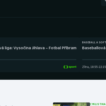
V
Moderní pětiboj
Triatlon
Motorsport
Veslování
Olympijské hry
Vodní slalom
Parasport
Volejbal
BASEBALL A SOF
Plavání
Ostatní
á liga: Vysočina Jihlava – Fotbal Příbram
Baseballová 
Plážový volejbal
Zítra
,
18:55
-
22:15
CYKLISTIKA