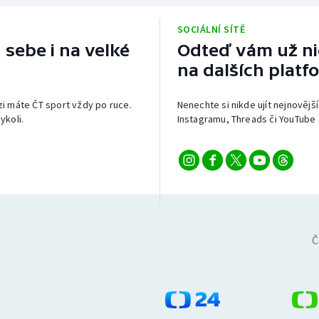
SOCIÁLNÍ SÍTĚ
 sebe i na velké
Odteď vám už nic
na dalších platf
izi máte ČT sport vždy po ruce.
Nenechte si nikde ujít nejnovější
ykoli.
Instagramu, Threads či YouTube 
Č