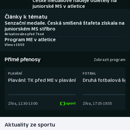
České medailové naděje odletěly na
Baseball a softbal
Soutěže
juniorské MS v atletice
Články k tématu
Basketbal
Historické návraty
Senzační medaile. Česká smíšená štafeta získala na
juniorském MS stříbro
Biatlon
Aplikace ČT sport
Aktualizováno před 7 hod
Program ME v atletice
Včera v 10:50
Boby a skeleton
AZ kvíz
Přímé přenosy
Box
Zobrazit program
Curling
PLAVÁNÍ
FOTBAL
Plavání: TK před ME v plavání
Druhá fotbalová liga
Dostihy
Florbal
Zítra
,
12:30
-
13:00
Zítra
,
17:35
-
19:55
Futsal
Aktuality ze sportu
Golf