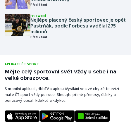
Před 6 hod
Olympijské hry
OSTATNÍ
Nejlépe placený český sportovec je opět
Parasport
Pastrňák, podle Forbesu vydělal 275
milionů
Plavání
Před 7 hod
Plážový volejbal
APLIKACE ČT SPORT
Ragby
Mějte celý sportovní svět vždy u sebe i na
velké obrazovce.
Rychlobruslení
S mobilní aplikací, HbbTV a apkou iVysílání ve své chytré televizi
Rychlostní kanoistika
máte ČT sport vždy po ruce. Sledujte přímé přenosy, články a
bonusový obsah kdekoli a kdykoli.
Short track
Sportovní střelba