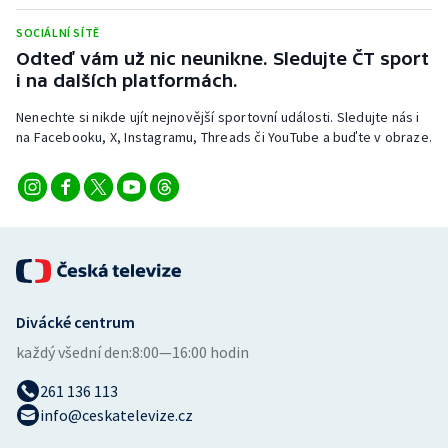
Stolní tenis
SOCIÁLNÍ SÍTĚ
Odteď vám už nic neunikne. Sledujte ČT sport
Triatlon
i na dalších platformách.
Veslování
Nenechte si nikde ujít nejnovější sportovní události. Sledujte nás i
na Facebooku, X, Instagramu, Threads či YouTube a buďte v obraze.
Vodní slalom
Volejbal
Ostatní
Divácké centrum
každý všední den:
8:00—16:00 hodin
261 136 113
info@ceskatelevize.cz