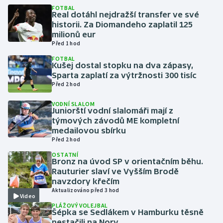
FOTBAL
Real dotáhl nejdražší transfer ve své
Gymnastika
historii. Za Diomandeho zaplatil 125
milionů eur
Před 1 hod
Házená
FOTBAL
Kušej dostal stopku na dva zápasy,
Jezdectví
Sparta zaplatí za výtržnosti 300 tisíc
Před 2 hod
Judo
VODNÍ SLALOM
Juniorští vodní slalomáři mají z
Krasobruslení
týmových závodů ME kompletní
medailovou sbírku
Před 2 hod
Lezení
OSTATNÍ
Bronz na úvod SP v orientačním běhu.
Lyže a snowboard
Rauturier slaví ve Vyšším Brodě
navzdory křečím
Moderní pětiboj
Aktualizováno před 3 hod
Video
PLÁŽOVÝ VOLEJBAL
Šépka se Sedlákem v Hamburku těsně
Motorsport
nestačili na Nory