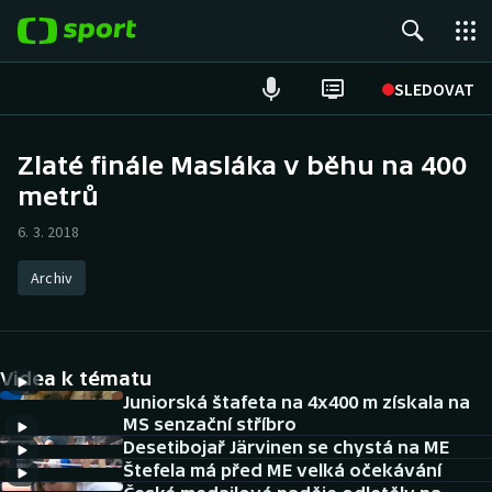
POPULÁRNÍ
SLEDOVAT
Fotbal
Zlaté finále Masláka v běhu na 400
metrů
Hokej
6. 3. 2018
Tenis
Archiv
Atletika
Cyklistika
Videa k tématu
DALŠÍ SPORTY
Juniorská štafeta na 4x400 m získala na
MS senzační stříbro
Desetibojař Järvinen se chystá na ME
Americký fotbal
NEPŘEHLÉDNĚTE
Štefela má před ME velká očekávání