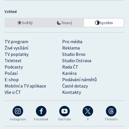
Vzhled
Světlý
Tmavý
Systém
TV program
Pro média
Živé vysílání
Reklama
TV poplatky
Studio Brno
Teletext
Studio Ostrava
Podcasty
Rada ČT
Počasí
Kariéra
E-shop
Podávání námětů
Mobilní a TV aplikace
Časté dotazy
Vše o ČT
Kontakty
Instagram
Facebook
YouTube
X
Threads