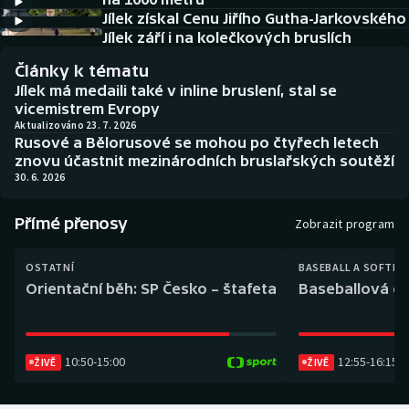
Baseball a softbal
Soutěže
Jílek získal Cenu Jiřího Gutha-Jarkovského
Jílek září i na kolečkových bruslích
Basketbal
Historické návraty
Články k tématu
Jílek má medaili také v inline bruslení, stal se
Biatlon
Aplikace ČT sport
vicemistrem Evropy
Aktualizováno 23. 7. 2026
Rusové a Bělorusové se mohou po čtyřech letech
Boby a skeleton
AZ kvíz
znovu účastnit mezinárodních bruslařských soutěží
30. 6. 2026
Box
Přímé přenosy
Zobrazit program
Curling
OSTATNÍ
BASEBALL A SOFTBA
Dostihy
Orientační běh: SP Česko – štafeta
Baseballová ex
Florbal
10:50
-
15:00
12:55
-
16:15
Futsal
ŽIVĚ
ŽIVĚ
Golf