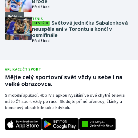
Brodě
Před 3 hod
Olympijské hry
Video
TENIS
Světová jednička Sabalenková
Parasport
SESTŘIH
neuspěla ani v Torontu a končí v
osmifinále
Plavání
Před 3 hod
Plážový volejbal
Ragby
APLIKACE ČT SPORT
Mějte celý sportovní svět vždy u sebe i na
Rychlobruslení
velké obrazovce.
S mobilní aplikací, HbbTV a apkou iVysílání ve své chytré televizi
Rychlostní kanoistika
máte ČT sport vždy po ruce. Sledujte přímé přenosy, články a
bonusový obsah kdekoli a kdykoli.
Short track
Sportovní střelba