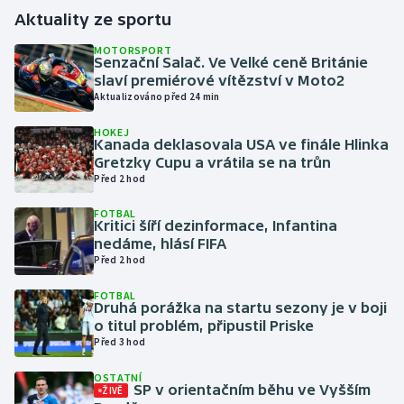
Aktuality ze sportu
Gymnastika
MOTORSPORT
Senzační Salač. Ve Velké ceně Británie
slaví premiérové vítězství v Moto2
Házená
Aktualizováno před 24 min
Jezdectví
HOKEJ
Kanada deklasovala USA ve finále Hlinka
Gretzky Cupu a vrátila se na trůn
Judo
Před 2 hod
Krasobruslení
FOTBAL
Kritici šíří dezinformace, Infantina
nedáme, hlásí FIFA
Lezení
Před 2 hod
FOTBAL
Lyže a snowboard
Druhá porážka na startu sezony je v boji
o titul problém, připustil Priske
Moderní pětiboj
Před 3 hod
OSTATNÍ
Motorsport
SP v orientačním běhu ve Vyšším
ŽIVĚ