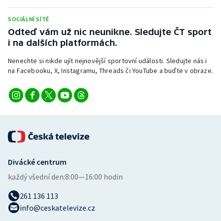
Stolní tenis
SOCIÁLNÍ SÍTĚ
Triatlon
Odteď vám už nic neunikne. Sledujte ČT sport
i na dalších platformách.
Veslování
Nenechte si nikde ujít nejnovější sportovní události. Sledujte nás i
na Facebooku, X, Instagramu, Threads či YouTube a buďte v obraze.
Vodní slalom
Volejbal
Ostatní
Divácké centrum
každý všední den:
8:00—16:00 hodin
261 136 113
info@ceskatelevize.cz