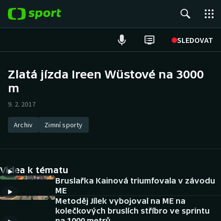
POPULÁRNÍ
SLEDOVAT
Fotbal
Zlatá jízda Ireen Wüstové na 3000
m
Hokej
9. 2. 2017
Tenis
Archiv
Zimní sporty
Atletika
Cyklistika
Videa k tématu
DALŠÍ SPORTY
Bruslařka Kainová triumfovala v závodu
ME
Metoděj Jílek vybojoval na ME na
Americký fotbal
NEPŘEHLÉDNĚTE
kolečkových bruslích stříbro ve sprintu
na 1000 metrů