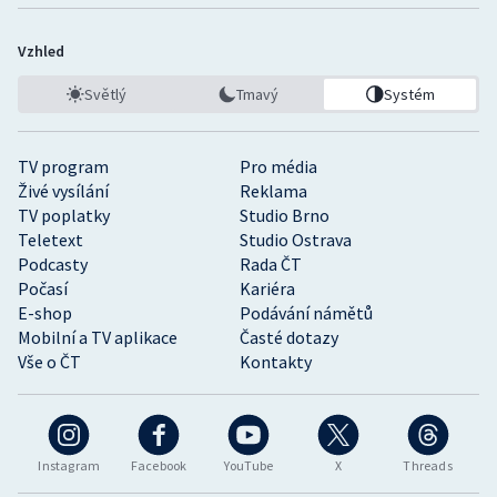
Vzhled
Světlý
Tmavý
Systém
TV program
Pro média
Živé vysílání
Reklama
TV poplatky
Studio Brno
Teletext
Studio Ostrava
Podcasty
Rada ČT
Počasí
Kariéra
E-shop
Podávání námětů
Mobilní a TV aplikace
Časté dotazy
Vše o ČT
Kontakty
Instagram
Facebook
YouTube
X
Threads