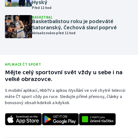
Hyský
Před 12 hod
Olympijské hry
BASKETBAL
Basketbalistou roku je podeváté
Parasport
Satoranský, Čechová slaví poprvé
Aktualizováno před 12 hod
Plavání
Plážový volejbal
APLIKACE ČT SPORT
Ragby
Mějte celý sportovní svět vždy u sebe i na
velké obrazovce.
Rychlobruslení
S mobilní aplikací, HbbTV a apkou iVysílání ve své chytré televizi
máte ČT sport vždy po ruce. Sledujte přímé přenosy, články a
Rychlostní kanoistika
bonusový obsah kdekoli a kdykoli.
Short track
Sportovní střelba