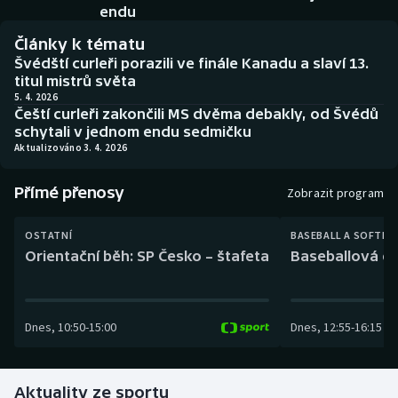
Baseball a softbal
Soutěže
endu
Články k tématu
Basketbal
Historické návraty
Švédští curleři porazili ve finále Kanadu a slaví 13.
titul mistrů světa
Biatlon
Aplikace ČT sport
5. 4. 2026
Čeští curleři zakončili MS dvěma debakly, od Švédů
schytali v jednom endu sedmičku
Boby a skeleton
AZ kvíz
Aktualizováno 3. 4. 2026
Box
Přímé přenosy
Zobrazit program
Curling
OSTATNÍ
BASEBALL A SOFTBA
Orientační běh: SP Česko – štafeta
Baseballová ex
Dostihy
Florbal
Dnes
,
10:50
-
15:00
Dnes
,
12:55
-
16:15
Futsal
Aktuality ze sportu
Golf