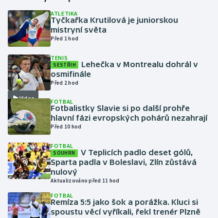
ATLETIKA
Tyčkařka Krutilová je juniorskou
Gymnastika
mistryní světa
Před 1 hod
Házená
TENIS
Lehečka v Montrealu dohrál v
SESTŘIH
Jezdectví
osmifinále
Před 2 hod
Judo
Video
FOTBAL
Fotbalistky Slavie si po další prohře
Krasobruslení
hlavní fázi evropských pohárů nezahrají
Před 10 hod
Lezení
FOTBAL
V Teplicích padlo deset gólů,
SOUHRN
Lyže a snowboard
Sparta padla v Boleslavi, Zlín zůstává
nulový
Aktualizováno před 11 hod
Moderní pětiboj
FOTBAL
Remíza 5:5 jako šok a porážka. Kluci si
Motorsport
spoustu věcí vyříkali, řekl trenér Plzně