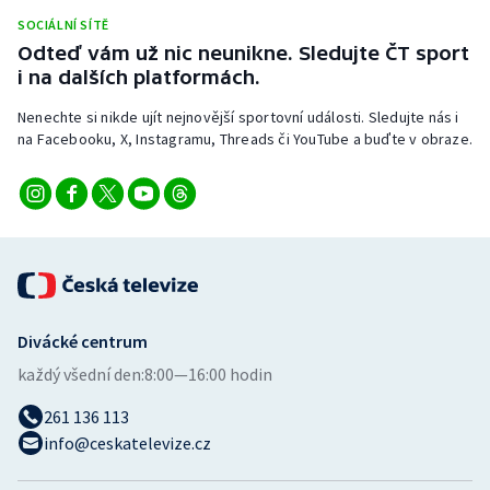
Stolní tenis
SOCIÁLNÍ SÍTĚ
Odteď vám už nic neunikne. Sledujte ČT sport
Triatlon
i na dalších platformách.
Nenechte si nikde ujít nejnovější sportovní události. Sledujte nás i
Veslování
na Facebooku, X, Instagramu, Threads či YouTube a buďte v obraze.
Vodní slalom
Volejbal
Ostatní
Divácké centrum
každý všední den:
8:00—16:00 hodin
261 136 113
info@ceskatelevize.cz