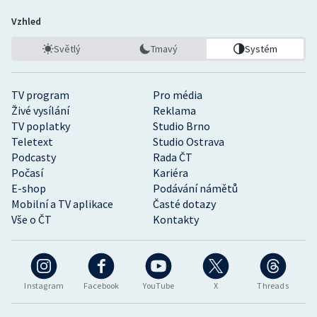
Vzhled
Světlý
Tmavý
Systém
TV program
Pro média
Živé vysílání
Reklama
TV poplatky
Studio Brno
Teletext
Studio Ostrava
Podcasty
Rada ČT
Počasí
Kariéra
E-shop
Podávání námětů
Mobilní a TV aplikace
Časté dotazy
Vše o ČT
Kontakty
Instagram
Facebook
YouTube
X
Threads