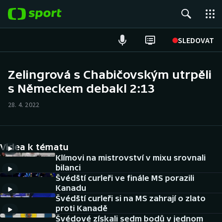
POPULÁRNÍ
SLEDOVAT
Fotbal
Zelingrová s Chabičovským utrpěli
s Německem debakl 2:13
Hokej
28. 4. 2022
Tenis
Atletika
Videa k tématu
Cyklistika
Klímovi na mistrovství v mixu srovnali
bilanci
Švédští curleři ve finále MS porazili
DALŠÍ SPORTY
Kanadu
Švédští curleři si na MS zahrají o zlato
Americký fotbal
NEPŘEHLÉDNĚTE
proti Kanadě
Švédové získali sedm bodů v jednom