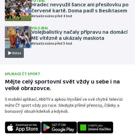
FOTBAL
Hradec nevyužil šance ani přesilovku po
Olympijské hry
červené kartě. Doma padl s Besiktasem
Aktualizováno před 4 hod
Parasport
VOLEJBAL
Volejbalistky načaly přípravu na domácí
Plavání
ME vítězně a ukázaly maskota
Aktualizováno před 5 hod
Plážový volejbal
Video
Ragby
APLIKACE ČT SPORT
Rychlobruslení
Mějte celý sportovní svět vždy u sebe i na
velké obrazovce.
Rychlostní kanoistika
S mobilní aplikací, HbbTV a apkou iVysílání ve své chytré televizi
máte ČT sport vždy po ruce. Sledujte přímé přenosy, články a
Short track
bonusový obsah kdekoli a kdykoli.
Sportovní střelba