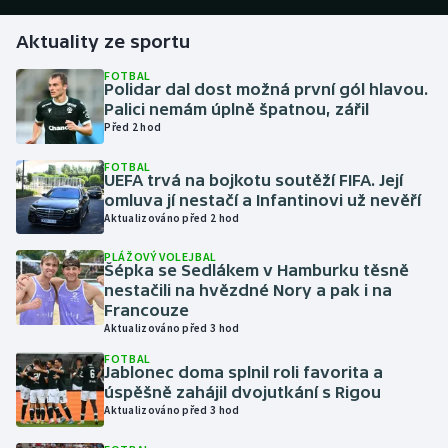
Aktuality ze sportu
Gymnastika
FOTBAL
Polidar dal dost možná první gól hlavou.
Házená
Palici nemám úplně špatnou, zářil
Před 2 hod
Jezdectví
FOTBAL
UEFA trvá na bojkotu soutěží FIFA. Její
Judo
omluva jí nestačí a Infantinovi už nevěří
Aktualizováno před 2 hod
Krasobruslení
PLÁŽOVÝ VOLEJBAL
Šépka se Sedlákem v Hamburku těsně
Lezení
nestačili na hvězdné Nory a pak i na
Francouze
Aktualizováno před 3 hod
Lyže a snowboard
FOTBAL
Jablonec doma splnil roli favorita a
Moderní pětiboj
úspěšně zahájil dvojutkání s Rigou
Aktualizováno před 3 hod
Motorsport