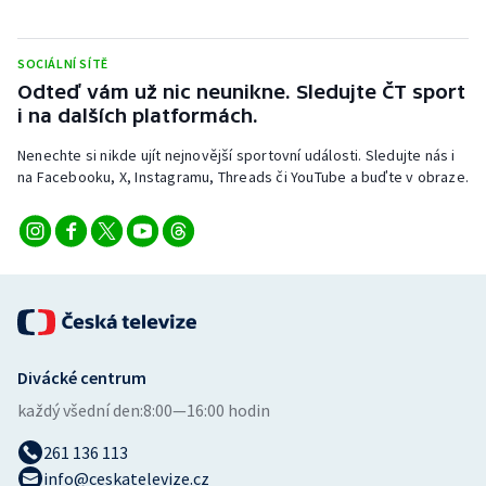
Stolní tenis
SOCIÁLNÍ SÍTĚ
Triatlon
Odteď vám už nic neunikne. Sledujte ČT sport
i na dalších platformách.
Veslování
Nenechte si nikde ujít nejnovější sportovní události. Sledujte nás i
Vodní slalom
na Facebooku, X, Instagramu, Threads či YouTube a buďte v obraze.
Volejbal
Ostatní
Divácké centrum
každý všední den:
8:00—16:00 hodin
261 136 113
info@ceskatelevize.cz