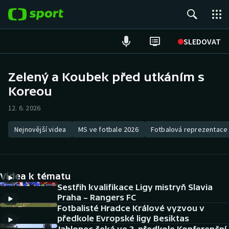
POPULÁRNÍ
SLEDOVAT
Fotbal
Zelený a Koubek před utkáním s
Koreou
Hokej
12. 6. 2026
Tenis
Nejnovější videa
MS ve fotbale 2026
Fotbalová reprezentace
Atletika
Cyklistika
Videa k tématu
DALŠÍ SPORTY
Sestřih kvalifikace Ligy mistryň Slavia
Praha – Rangers FC
Fotbalisté Hradce Králové vyzvou v
Americký fotbal
NEPŘEHLÉDNĚTE
předkole Evropské ligy Besiktas