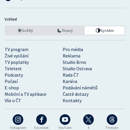
Vzhled
Světlý
Tmavý
Systém
TV program
Pro média
Živé vysílání
Reklama
TV poplatky
Studio Brno
Teletext
Studio Ostrava
Podcasty
Rada ČT
Počasí
Kariéra
E-shop
Podávání námětů
Mobilní a TV aplikace
Časté dotazy
Vše o ČT
Kontakty
Instagram
Facebook
YouTube
X
Threads