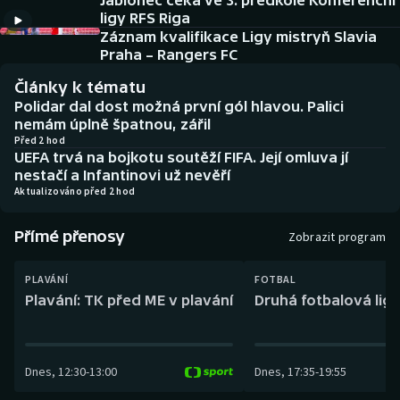
Jablonec čeká ve 3. předkole Konferenční
Baseball a softbal
Soutěže
ligy RFS Riga
Záznam kvalifikace Ligy mistryň Slavia
Basketbal
Historické návraty
Praha – Rangers FC
Články k tématu
Biatlon
Aplikace ČT sport
Polidar dal dost možná první gól hlavou. Palici
nemám úplně špatnou, zářil
Boby a skeleton
AZ kvíz
Před 2 hod
UEFA trvá na bojkotu soutěží FIFA. Její omluva jí
nestačí a Infantinovi už nevěří
Box
Aktualizováno před 2 hod
Curling
Přímé přenosy
Zobrazit program
Dostihy
PLAVÁNÍ
FOTBAL
Plavání: TK před ME v plavání
Druhá fotbalová liga
Florbal
Futsal
Dnes
,
12:30
-
13:00
Dnes
,
17:35
-
19:55
Golf