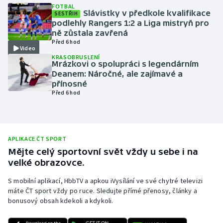
FOTBAL
Slávistky v předkole kvalifikace
Olympijské hry
SESTŘIH
podlehly Rangers 1:2 a Liga mistryň pro
ně zůstala zavřená
Parasport
Před 6 hod
Video
KRASOBRUSLENÍ
Plavání
Mrázkovi o spolupráci s legendárním
Deanem: Náročné, ale zajímavé a
přínosné
Plážový volejbal
Před 6 hod
Ragby
Rychlobruslení
APLIKACE ČT SPORT
Mějte celý sportovní svět vždy u sebe i na
Rychlostní kanoistika
velké obrazovce.
S mobilní aplikací, HbbTV a apkou iVysílání ve své chytré televizi
Short track
máte ČT sport vždy po ruce. Sledujte přímé přenosy, články a
bonusový obsah kdekoli a kdykoli.
Sportovní střelba