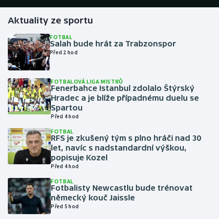
Aktuality ze sportu
Gymnastika
FOTBAL
Salah bude hrát za Trabzonspor
Házená
Před 2 hod
Jezdectví
FOTBALOVÁ LIGA MISTRŮ
Fenerbahce Istanbul zdolalo Štýrský
Judo
Hradec a je blíže případnému duelu se
Spartou
Krasobruslení
Před 4 hod
FOTBAL
RFS je zkušený tým s plno hráči nad 30
Lezení
let, navíc s nadstandardní výškou,
popisuje Kozel
Lyže a snowboard
Před 4 hod
FOTBAL
Moderní pětiboj
Fotbalisty Newcastlu bude trénovat
německý kouč Jaissle
Před 5 hod
Motorsport