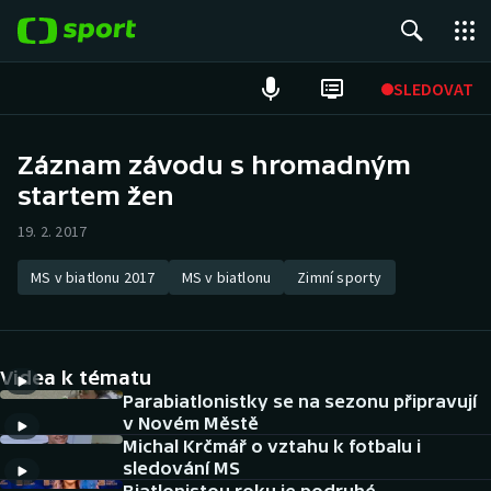
POPULÁRNÍ
SLEDOVAT
Fotbal
Záznam závodu s hromadným
startem žen
Hokej
19. 2. 2017
Tenis
MS v biatlonu 2017
MS v biatlonu
Zimní sporty
Atletika
Cyklistika
Videa k tématu
DALŠÍ SPORTY
Parabiatlonistky se na sezonu připravují
v Novém Městě
Michal Krčmář o vztahu k fotbalu i
Americký fotbal
NEPŘEHLÉDNĚTE
sledování MS