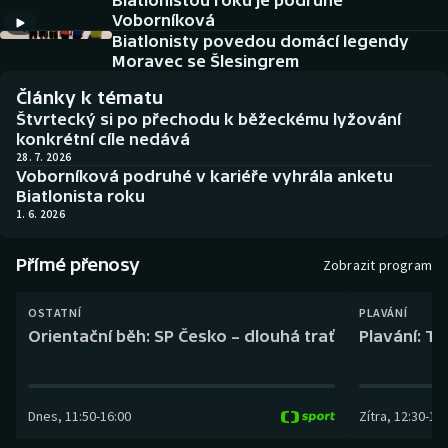
Biatlonistou roku je podruhé
Baseball a softbal
Soutěže
Voborníková
Biatlonisty povedou domácí legendy
Basketbal
Historické návraty
Moravec se Šlesingrem
Články k tématu
Biatlon
Aplikace ČT sport
Štvrtecký si po přechodu k běžeckému lyžování
konkrétní cíle nedává
Boby a skeleton
AZ kvíz
28. 7. 2026
Voborníková podruhé v kariéře vyhrála anketu
Biatlonista roku
Box
1. 6. 2026
Curling
Přímé přenosy
Zobrazit program
Dostihy
OSTATNÍ
PLAVÁNÍ
Orientační běh: SP Česko – dlouhá trať
Plavání: TK
Florbal
Futsal
Dnes
,
11:50
-
16:00
Zítra
,
12:30
-
13:
Golf