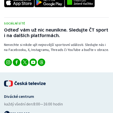
Stolní tenis
Triatlon
SOCIÁLNÍ SÍTĚ
Veslování
Odteď vám už nic neunikne. Sledujte ČT sport
i na dalších platformách.
Vodní slalom
Nenechte si nikde ujít nejnovější sportovní události. Sledujte nás i
na Facebooku, X, Instagramu, Threads či YouTube a buďte v obraze.
Volejbal
Ostatní
Divácké centrum
každý všední den:
8:00—16:00 hodin