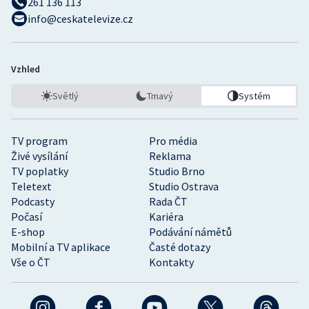
261 136 113
info@ceskatelevize.cz
Vzhled
Světlý
Tmavý
Systém
TV program
Pro média
Živé vysílání
Reklama
TV poplatky
Studio Brno
Teletext
Studio Ostrava
Podcasty
Rada ČT
Počasí
Kariéra
E-shop
Podávání námětů
Mobilní a TV aplikace
Časté dotazy
Vše o ČT
Kontakty