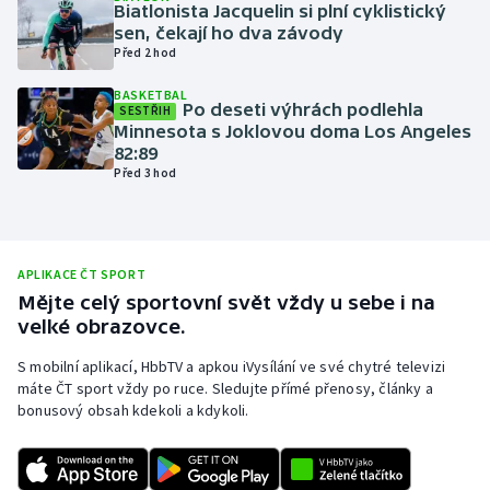
Biatlonista Jacquelin si plní cyklistický
Olympijské hry
sen, čekají ho dva závody
Před 2 hod
Parasport
BASKETBAL
Po deseti výhrách podlehla
SESTŘIH
Minnesota s Joklovou doma Los Angeles
Plavání
82:89
Před 3 hod
Plážový volejbal
Ragby
APLIKACE ČT SPORT
Rychlobruslení
Mějte celý sportovní svět vždy u sebe i na
velké obrazovce.
Rychlostní kanoistika
S mobilní aplikací, HbbTV a apkou iVysílání ve své chytré televizi
máte ČT sport vždy po ruce. Sledujte přímé přenosy, články a
Short track
bonusový obsah kdekoli a kdykoli.
Sportovní střelba