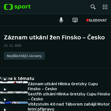
POPULÁRNÍ
SLEDOVAT
Fotbal
Záznam utkání žen Finsko – Česko
Hokej
12. 12. 2025
Tenis
Nejdůležitější záznamy
Atletika
Videa k tématu
Cyklistika
Záznam utkání Hlinka Gretzky Cupu
Finsko – Česko
DALŠÍ SPORTY
Sestřih utkání Hlinka Gretzky Cupu Finsko
– Česko
Americký fotbal
NEPŘEHLÉDNĚTE
Vítězstvím 4:0 nad Táborem zahájil Motor
letní přípravu