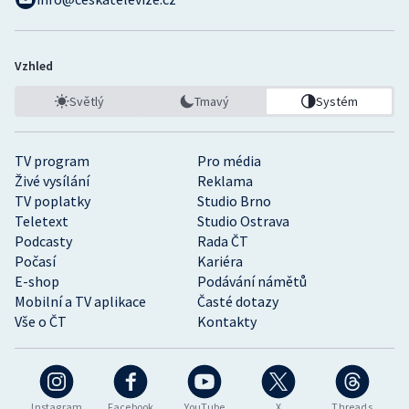
Vzhled
Světlý
Tmavý
Systém
TV program
Pro média
Živé vysílání
Reklama
TV poplatky
Studio Brno
Teletext
Studio Ostrava
Podcasty
Rada ČT
Počasí
Kariéra
E-shop
Podávání námětů
Mobilní a TV aplikace
Časté dotazy
Vše o ČT
Kontakty
Instagram
Facebook
YouTube
X
Threads