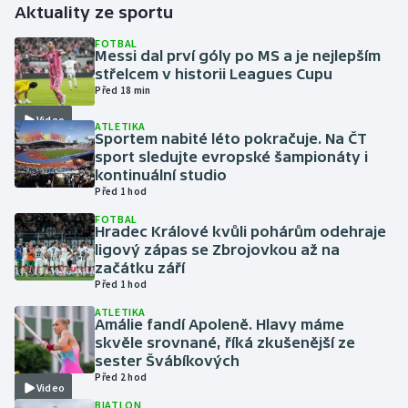
Aktuality ze sportu
Gymnastika
FOTBAL
Messi dal prví góly po MS a je nejlepším
střelcem v historii Leagues Cupu
Házená
Před 18 min
Video
ATLETIKA
Jezdectví
Sportem nabité léto pokračuje. Na ČT
sport sledujte evropské šampionáty i
Judo
kontinuální studio
Před 1 hod
Krasobruslení
FOTBAL
Hradec Králové kvůli pohárům odehraje
ligový zápas se Zbrojovkou až na
Lezení
začátku září
Před 1 hod
Lyže a snowboard
ATLETIKA
Amálie fandí Apoleně. Hlavy máme
skvěle srovnané, říká zkušenější ze
Moderní pětiboj
sester Švábíkových
Před 2 hod
Video
Motorsport
BIATLON