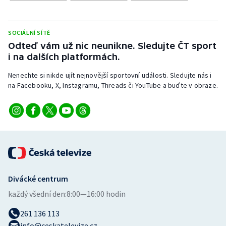
Stolní tenis
Triatlon
SOCIÁLNÍ SÍTĚ
Odteď vám už nic neunikne. Sledujte ČT sport
Veslování
i na dalších platformách.
Nenechte si nikde ujít nejnovější sportovní události. Sledujte nás i
Vodní slalom
na Facebooku, X, Instagramu, Threads či YouTube a buďte v obraze.
Volejbal
Ostatní
Divácké centrum
každý všední den:
8:00—16:00 hodin
261 136 113
info@ceskatelevize.cz