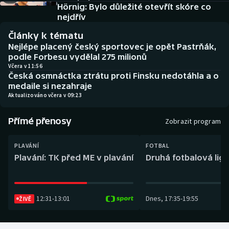
Baseball a softbal
Soutěže
Hörnig: Bylo důležité otevřít skóre co
nejdřív
Basketbal
Historické návraty
Články k tématu
Nejlépe placený český sportovec je opět Pastrňák,
Biatlon
Aplikace ČT sport
podle Forbesu vydělal 275 milionů
Včera v 11:56
Česká osmnáctka ztrátu proti Finsku nedotáhla a o
Boby a skeleton
AZ kvíz
medaile si nezahraje
Aktualizováno včera v 09:23
Box
Přímé přenosy
Zobrazit program
Curling
PLAVÁNÍ
FOTBAL
Dostihy
Plavání: TK před ME v plavání
Druhá fotbalová liga
Florbal
12:31
-
13:01
Dnes
,
17:35
-
19:55
ŽIVĚ
Futsal
Golf