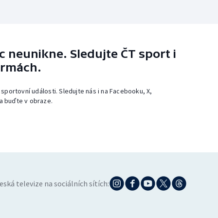
 neunikne. Sledujte ČT sport i
ormách.
 sportovní události. Sledujte nás i na Facebooku, X,
a buďte v obraze.
eská televize na sociálních sítích: