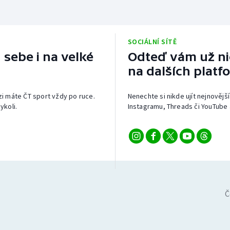
SOCIÁLNÍ SÍTĚ
 sebe i na velké
Odteď vám už nic
na dalších platf
izi máte ČT sport vždy po ruce.
Nenechte si nikde ujít nejnovější
ykoli.
Instagramu, Threads či YouTube 
Č