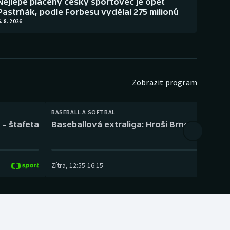
Nejlépe placený český sportovec je opět
Pastrňák, podle Forbesu vydělal 275 milionů
. 8. 2026
Zobrazit program
BASEBALL A SOFTBAL
 – štafeta
Baseballová extraliga: Hroši Brno – Eagles
Zítra
,
12:55
-
16:15