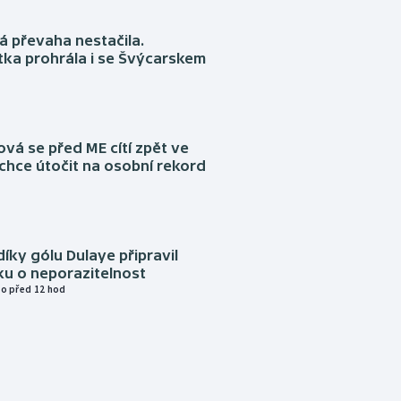
á převaha nestačila.
ka prohrála i se Švýcarskem
á se před ME cítí zpět ve
chce útočit na osobní rekord
díky gólu Dulaye připravil
ku o neporazitelnost
o před 12 hod