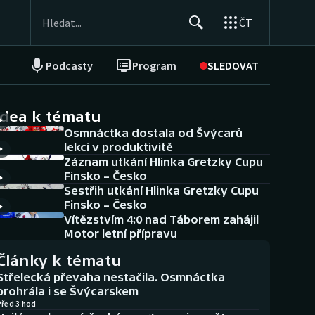
ČT
Podcasty
Program
SLEDOVAT
NEPŘEHLÉDNĚTE
Soutěže
idea k tématu
Osmnáctka dostala od Švýcarů
Historické návraty
lekci v produktivitě
Záznam utkání Hlinka Gretzky Cupu
Aplikace ČT sport
Finsko – Česko
Sestřih utkání Hlinka Gretzky Cupu
AZ kvíz
Finsko – Česko
Vítězstvím 4:0 nad Táborem zahájil
Motor letní přípravu
Články k tématu
Střelecká převaha nestačila. Osmnáctka
prohrála i se Švýcarskem
Před 3 hod