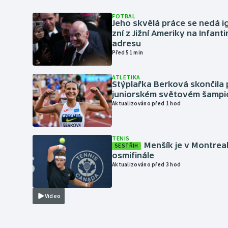
FOTBAL
Jeho skvělá práce se nedá i
zní z Jižní Ameriky na Infant
adresu
Před 51 min
ATLETIKA
Stýplařka Berková skončila 
juniorském světovém šampi
Aktualizováno před 1 hod
TENIS
Menšík je v Montrea
SESTŘIH
osmifinále
Aktualizováno před 3 hod
Video