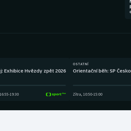
Moderní pětiboj
Triatlon
6
Motorsport
Veslování
Olympijské hry
Vodní slalom
Parasport
Volejbal
Plavání
Ostatní
OSTATNÍ
j: Exhibice Hvězdy zpět 2026
Orientační běh: SP Česko
Plážový volejbal
16:55
-
19:30
Zítra
,
10:50
-
15:00