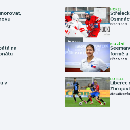
HOKEJ
gnorovat,
Střeleck
inovu
Osmnáct
Před 3 hod
Video
PLAVÁNÍ
pátá na
Seemanov
onátu
formě a 
Před 5 hod
FOTBAL
lu v
Liberec 
Zbrojov
Aktualizován