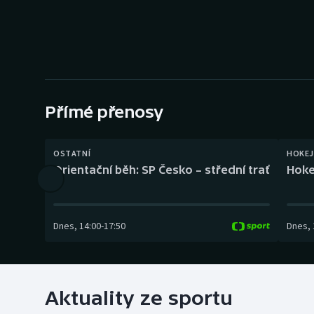
Curling
Dostihy
Florbal
Futsal
Přímé přenosy
Golf
OSTATNÍ
HOKEJ
Orientační běh: SP Česko – střední trať
Hoke
Gymnastika
Dnes
,
14:00
-
17:50
Dnes
,
Aktuality ze sportu