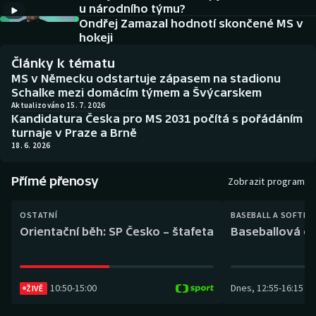
u národního týmu?
Baseball a softbal
Soutěže
Ondřej Zamazal hodnotí skončené MS v
hokeji
Basketbal
Historické návraty
Články k tématu
Biatlon
Aplikace ČT sport
MS v Německu odstartuje zápasem na stadionu
Schalke mezi domácím týmem a Švýcarskem
Aktualizováno 15. 7. 2026
Boby a skeleton
AZ kvíz
Kandidatura Česka pro MS 2031 počítá s pořádáním
turnaje v Praze a Brně
Box
18. 6. 2026
Curling
Přímé přenosy
Zobrazit program
Dostihy
OSTATNÍ
BASEBALL A SOFTBA
Orientační běh: SP Česko – štafeta
Baseballová ex
Florbal
Futsal
10:50
-
15:00
Dnes
,
12:55
-
16:15
ŽIVĚ
Golf