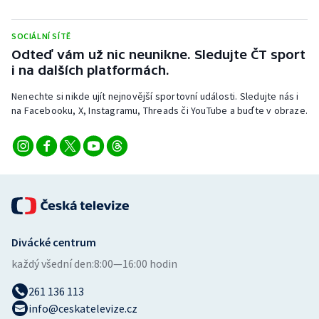
Stolní tenis
SOCIÁLNÍ SÍTĚ
Triatlon
Odteď vám už nic neunikne. Sledujte ČT sport
i na dalších platformách.
Veslování
Nenechte si nikde ujít nejnovější sportovní události. Sledujte nás i
na Facebooku, X, Instagramu, Threads či YouTube a buďte v obraze.
Vodní slalom
Volejbal
Ostatní
Divácké centrum
každý všední den:
8:00—16:00 hodin
261 136 113
info@ceskatelevize.cz