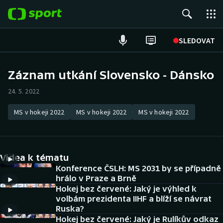
POPULÁRNÍ
SLEDOVAT
Fotbal
Záznam utkání Slovensko - Dánsko
Hokej
24. 5. 2022
Tenis
MS v hokeji 2022
MS v hokeji 2022
MS v hokeji 2022
Atletika
Videa k tématu
Cyklistika
Konference ČSLH: MS 2031 by se případně
hrálo v Praze a Brně
DALŠÍ SPORTY
Hokej bez červené: Jaký je výhled k
volbám prezidenta IIHF a blíží se návrat
Americký fotbal
NEPŘEHLÉDNĚTE
Ruska?
Hokej bez červené: Jaký je Rulíkův odkaz