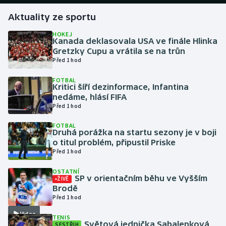
Aktuality ze sportu
Gymnastika
HOKEJ
Kanada deklasovala USA ve finále Hlinka
Házená
Gretzky Cupu a vrátila se na trůn
Před 1 hod
Jezdectví
FOTBAL
Kritici šíří dezinformace, Infantina
Judo
nedáme, hlásí FIFA
Před 1 hod
Krasobruslení
FOTBAL
Druhá porážka na startu sezony je v boji
o titul problém, připustil Priske
Lezení
Před 1 hod
Lyže a snowboard
OSTATNÍ
SP v orientačním běhu ve Vyšším
ŽIVĚ
Brodě
Moderní pětiboj
Před 1 hod
Video
Motorsport
TENIS
Světová jednička Sabalenková
SESTŘIH