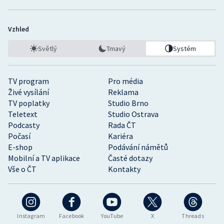
Vzhled
Světlý
Tmavý
Systém
TV program
Pro média
Živé vysílání
Reklama
TV poplatky
Studio Brno
Teletext
Studio Ostrava
Podcasty
Rada ČT
Počasí
Kariéra
E-shop
Podávání námětů
Mobilní a TV aplikace
Časté dotazy
Vše o ČT
Kontakty
Instagram
Facebook
YouTube
X
Threads