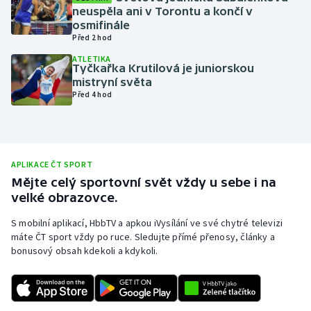
neuspěla ani v Torontu a končí v
Olympijské hry
osmifinále
Před 2 hod
Parasport
ATLETIKA
Tyčkařka Krutilová je juniorskou
mistryní světa
Plavání
Před 4 hod
Plážový volejbal
Ragby
APLIKACE ČT SPORT
Mějte celý sportovní svět vždy u sebe i na
Rychlobruslení
velké obrazovce.
Rychlostní kanoistika
S mobilní aplikací, HbbTV a apkou iVysílání ve své chytré televizi
máte ČT sport vždy po ruce. Sledujte přímé přenosy, články a
bonusový obsah kdekoli a kdykoli.
Short track
Sportovní střelba